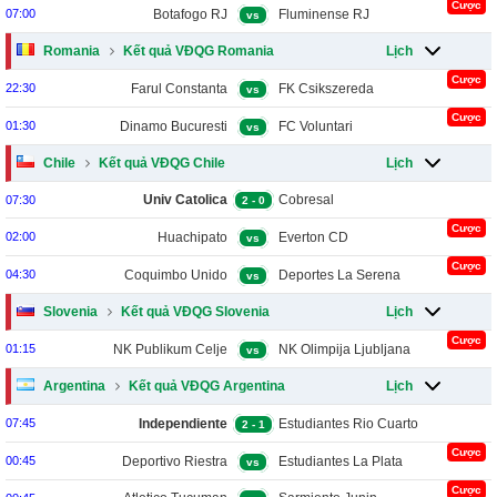
Cược
Botafogo RJ
Fluminense RJ
07:00
vs
Romania
Kết quả VĐQG Romania
Lịch
Cược
Farul Constanta
FK Csikszereda
22:30
vs
Cược
Miercurea Ciuc
Dinamo Bucuresti
FC Voluntari
01:30
vs
Chile
Kết quả VĐQG Chile
Lịch
Univ Catolica
Cobresal
07:30
2
-
0
Cược
Huachipato
Everton CD
02:00
vs
Cược
Coquimbo Unido
Deportes La Serena
04:30
vs
Slovenia
Kết quả VĐQG Slovenia
Lịch
Cược
NK Publikum Celje
NK Olimpija Ljubljana
01:15
vs
Argentina
Kết quả VĐQG Argentina
Lịch
Independiente
Estudiantes Rio Cuarto
07:45
2
-
1
Cược
Rivadavia
Deportivo Riestra
Estudiantes La Plata
00:45
vs
Cược