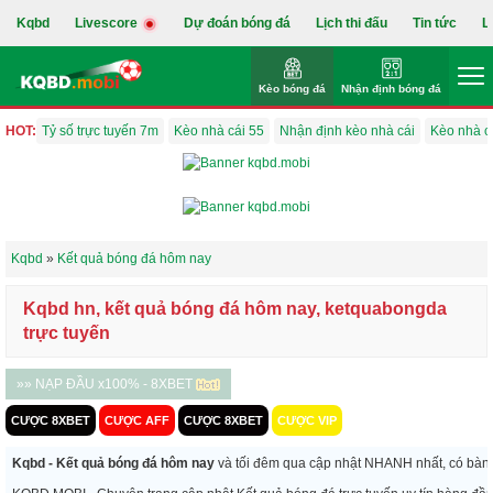
Kqbd
Livescore
Dự đoán bóng đá
Lịch thi đấu
Tin tức
L
Kèo bóng đá
Nhận định bóng đá
HOT:
Tỷ số trực tuyến 7m
Kèo nhà cái 55
Nhận định kèo nhà cái
Kèo nhà c
Kqbd
»
Kết quả bóng đá hôm nay
Kqbd hn, kết quả bóng đá hôm nay, ketquabongda
trực tuyến
»» NẠP ĐẦU x100% - 8XBET
CƯỢC 8XBET
CƯỢC AFF
CƯỢC 8XBET
CƯỢC VIP
Kqbd - Kết quả bóng đá hôm nay
và tối đêm qua cập nhật NHANH nhất, có bàn t