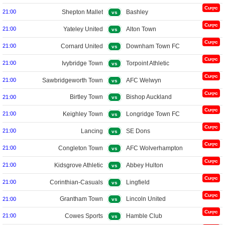
Cược
Shepton Mallet
Bashley
21:00
vs
Cược
Yateley United
Alton Town
21:00
vs
Cược
Cornard United
Downham Town FC
21:00
vs
Cược
Ivybridge Town
Torpoint Athletic
21:00
vs
Cược
Sawbridgeworth Town
AFC Welwyn
21:00
vs
Cược
Birtley Town
Bishop Auckland
21:00
vs
Cược
Keighley Town
Longridge Town FC
21:00
vs
Cược
Lancing
SE Dons
21:00
vs
Cược
Congleton Town
AFC Wolverhampton
21:00
vs
Cược
City
Kidsgrove Athletic
Abbey Hulton
21:00
vs
Cược
Corinthian-Casuals
Lingfield
21:00
vs
Cược
Grantham Town
Lincoln United
21:00
vs
Cược
Cowes Sports
Hamble Club
21:00
vs