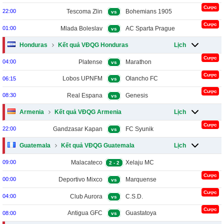
Cược
Tescoma Zlin
Bohemians 1905
22:00
vs
Cược
Mlada Boleslav
AC Sparta Prague
01:00
vs
Honduras
Kết quả VĐQG Honduras
Lịch
Cược
Platense
Marathon
04:00
vs
Cược
Lobos UPNFM
Olancho FC
06:15
vs
Cược
Real Espana
Genesis
08:30
vs
Armenia
Kết quả VĐQG Armenia
Lịch
Cược
Gandzasar Kapan
FC Syunik
22:00
vs
Guatemala
Kết quả VĐQG Guatemala
Lịch
Malacateco
Xelaju MC
09:00
2
-
2
Cược
Deportivo Mixco
Marquense
00:00
vs
Cược
Club Aurora
C.S.D.
04:00
vs
Cược
Comunicaciones
Antigua GFC
Guastatoya
08:00
vs