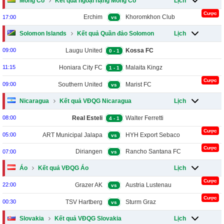
Mông Cổ
Kết quả ngoại hạng Mông Cổ
Lịch
Cược
Erchim
Khoromkhon Club
17:00
vs
Solomon Islands
Kết quả Quần đảo Solomon
Lịch
Laugu United
Kossa FC
09:00
0
-
1
Honiara City FC
Malaita Kingz
11:15
1
-
1
Cược
Southern United
Marist FC
09:00
vs
Nicaragua
Kết quả VĐQG Nicaragua
Lịch
Real Esteli
Walter Ferretti
08:00
4
-
1
Cược
ART Municipal Jalapa
HYH Export Sebaco
05:00
vs
Cược
FC
Diriangen
Rancho Santana FC
07:00
vs
Áo
Kết quả VĐQG Áo
Lịch
Cược
Grazer AK
Austria Lustenau
22:00
vs
Cược
TSV Hartberg
Sturm Graz
00:30
vs
Slovakia
Kết quả VĐQG Slovakia
Lịch