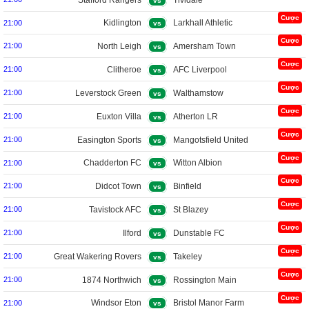
vs
Cược
Kidlington
Larkhall Athletic
21:00
vs
Cược
North Leigh
Amersham Town
21:00
vs
Cược
Clitheroe
AFC Liverpool
21:00
vs
Cược
Leverstock Green
Walthamstow
21:00
vs
Cược
Euxton Villa
Atherton LR
21:00
vs
Cược
Easington Sports
Mangotsfield United
21:00
vs
Cược
Chadderton FC
Witton Albion
21:00
vs
Cược
Didcot Town
Binfield
21:00
vs
Cược
Tavistock AFC
St Blazey
21:00
vs
Cược
Ilford
Dunstable FC
21:00
vs
Cược
Great Wakering Rovers
Takeley
21:00
vs
Cược
1874 Northwich
Rossington Main
21:00
vs
Cược
Windsor Eton
Bristol Manor Farm
21:00
vs