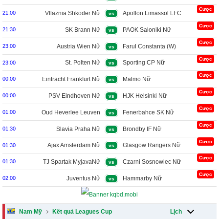
Cược
Vllaznia Shkoder Nữ
Apollon Limassol LFC
21:00
vs
Cược
Nữ
SK Brann Nữ
PAOK Saloniki Nữ
21:30
vs
Cược
Austria Wien Nữ
Farul Constanta (W)
23:00
vs
Cược
St. Polten Nữ
Sporting CP Nữ
23:00
vs
Cược
Eintracht Frankfurt Nữ
Malmo Nữ
00:00
vs
Cược
PSV Eindhoven Nữ
HJK Helsinki Nữ
00:00
vs
Cược
Oud Heverlee Leuven
Fenerbahce SK Nữ
01:00
vs
Cược
Nữ
Slavia Praha Nữ
Brondby IF Nữ
01:30
vs
Cược
Ajax Amsterdam Nữ
Glasgow Rangers Nữ
01:30
vs
Cược
TJ Spartak MyjavaNữ
Czarni Sosnowiec Nữ
01:30
vs
Cược
Juventus Nữ
Hammarby Nữ
02:00
vs
Nam Mỹ
Kết quả Leagues Cup
Lịch