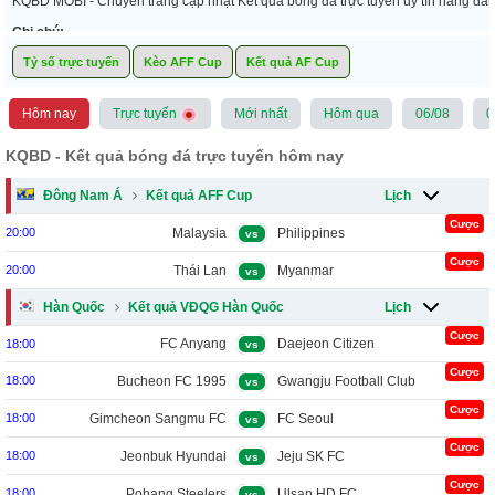
KQBD MOBI - Chuyên trang cập nhật Kết quả bóng đá trực tuyến uy tín hàng đầu
Ghi chú:
+ Xem ketquabongda trực tuyến hôm nay, kq bóng đá số liệu nhanh nhất 24h qua 
Tỷ số trực tuyến
Kèo AFF Cup
Kết quả AF Cup
+ Kqbd các giải đấu hàng đầu thế giới như: World Cup, Euro, Copa America, Co
+ Giải đấu thông thường thì được xếp theo A-Z của tên Quốc gia (Châu lục) của g
Ví dụ: Kq bóng đá Bangladesh bắt đầu bằng B, xếp sau các quốc gia bắt đầu bằ
Hôm nay
Trực tuyến
Mới nhất
Hôm qua
06/08
0
KQBD - Kết quả bóng đá trực tuyến hôm nay
Đông Nam Á
Kết quả AFF Cup
Lịch
Cược
Malaysia
Philippines
20:00
vs
Cược
Thái Lan
Myanmar
20:00
vs
Hàn Quốc
Kết quả VĐQG Hàn Quốc
Lịch
Cược
FC Anyang
Daejeon Citizen
18:00
vs
Cược
Bucheon FC 1995
Gwangju Football Club
18:00
vs
Cược
Gimcheon Sangmu FC
FC Seoul
18:00
vs
Cược
Jeonbuk Hyundai
Jeju SK FC
18:00
vs
Cược
Motors
Pohang Steelers
Ulsan HD FC
18:00
vs