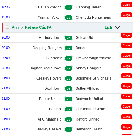
Cược
Dalian Zhixing
Liaoning Tieren
18:35
vs
Cược
Yunnan Yukun
Chengdu Rongcheng
19:00
vs
FC
Anh
Kết quả Cúp FA
Lịch
Cược
Horbury Town
Golcar Utd
20:00
vs
Cược
Deeping Rangers
Barton
20:00
vs
Cược
Guernsey
Crowborough Athletic
20:00
vs
Cược
Bognor Regis Town
Abbey Rangers
20:00
vs
Cược
Gresley Rovers
Boldmere St Michaels
21:00
vs
Cược
Deal Town
Sutton Athletic
21:00
vs
Cược
Belper United
Bedworth United
21:00
vs
Cược
Bedfont
Chislehurst Glebe
21:00
vs
Cược
AFC Mansfield
Retford United
21:00
vs
Cược
Tadley Calleva
Bemerton Heath
21:00
vs