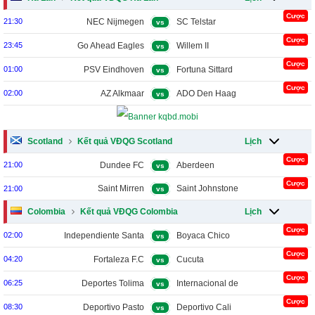
Cược
NEC Nijmegen
SC Telstar
21:30
vs
Cược
Go Ahead Eagles
Willem II
23:45
vs
Cược
PSV Eindhoven
Fortuna Sittard
01:00
vs
Cược
AZ Alkmaar
ADO Den Haag
02:00
vs
Scotland
Kết quả VĐQG Scotland
Lịch
Cược
Dundee FC
Aberdeen
21:00
vs
Cược
Saint Mirren
Saint Johnstone
21:00
vs
Colombia
Kết quả VĐQG Colombia
Lịch
Cược
Independiente Santa
Boyaca Chico
02:00
vs
Cược
Fe
Fortaleza F.C
Cucuta
04:20
vs
Cược
Deportes Tolima
Internacional de
06:25
vs
Cược
Bogota
Deportivo Pasto
Deportivo Cali
08:30
vs