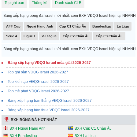
Top ghi bàn
Thống kê
Danh sách CLB
Bảng xếp hạng bóng đá Israel mới nhất: xem BXH VĐQG Israel hiện tại NHANH 
AFF Cup
Ngoại Hạng Anh
Cúp C1 Châu Âu
Bundesliga
La Liga
Serie A
Ligue 1
V-League
Cúp C2 Châu Âu
Cúp C3 Châu Âu
Bảng xếp hạng bóng đá Israel mới nhất: xem BXH VĐQG Israel hiện tại NHANH 
Bảng xếp hạng VĐQG Israel mùa giải 2026-2027
Top ghi bàn VĐQG Israel 2026-2027
Top kiến tạo VĐQG Israel 2026-2027
Top thẻ phạt VĐQG Israel 2026-2027
Bảng xếp hạng bàn thắng VĐQG Israel 2026-2027
Bảng xếp hạng bàn thua VĐQG Israel 2026-2027
BXH BÓNG ĐÁ HOT NHẤT
BXH Ngoại Hạng Anh
BXH Cúp C1 Châu Âu
BXH Bundesliga
BXH La Liga