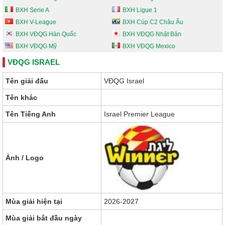
BXH Serie A
BXH Ligue 1
BXH V-League
BXH Cúp C2 Châu Âu
BXH VĐQG Hàn Quốc
BXH VĐQG Nhật Bản
BXH VĐQG Mỹ
BXH VĐQG Mexico
VĐQG ISRAEL
Tên giải đấu
VĐQG Israel
Tên khác
Tên Tiếng Anh
Israel Premier League
Ảnh / Logo
Mùa giải hiện tại
2026-2027
Mùa giải bắt đầu ngày