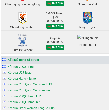
Kết quả
Chongqing Tonglianglong
Shanghai Port
VĐQG Trung
Quốc
09/08 19:00
Kết quả
Shandong Taishan
Tianjin Tigers
Cúp FA
09/08 19:00
Billingshurst
Kết quả
Erith Belvedere
Kết quả bóng đá Israel
Kết quả VĐQG Israel
Kết quả U17 Israel
Kết quả Hạng 4 Israel
Kết quả Cúp Quốc Gia Israel U19
Kết quả Cúp Quốc Gia Israel nữ
Kết quả VĐQG Israel U19
Kết quả VĐQG Israel nữ
Kết quả Israel Women League Cup