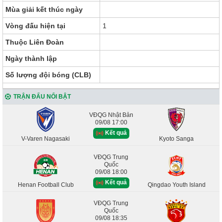
Mùa giải kết thúc ngày
Vòng đấu hiện tại
1
Thuộc Liên Đoàn
Ngày thành lập
Số lượng đội bóng (CLB)
TRẬN ĐẤU NỔI BẬT
VĐQG Nhật Bản
09/08 17:00
Kết quả
V-Varen Nagasaki
Kyoto Sanga
VĐQG Trung
Quốc
09/08 18:00
Kết quả
Henan Football Club
Qingdao Youth Island
VĐQG Trung
Quốc
09/08 18:35