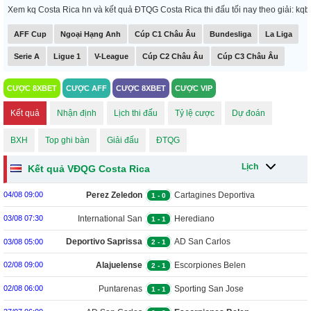
Xem kq Costa Rica hn và kết quả ĐTQG Costa Rica thi đấu tối nay theo giải: k
AFF Cup
Ngoại Hạng Anh
Cúp C1 Châu Âu
Bundesliga
La Liga
Serie A
Ligue 1
V-League
Cúp C2 Châu Âu
Cúp C3 Châu Âu
CƯỢC 8XBET
CƯỢC AFF
CƯỢC 8XBET
CƯỢC VIP
Kết quả
Nhận định
Lịch thi đấu
Tỷ lệ cược
Dự đoán
BXH
Top ghi bàn
Giải đấu
ĐTQG
Lịch
Kết quả VĐQG Costa Rica
Perez Zeledon
Cartagines Deportiva
04/08 09:00
1
-
0
SA
International San
Herediano
03/08 07:30
1
-
1
Carlos
Deportivo Saprissa
AD San Carlos
03/08 05:00
2
-
1
Alajuelense
Escorpiones Belen
02/08 09:00
2
-
1
Puntarenas
Sporting San Jose
02/08 06:00
1
-
1