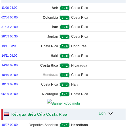
Anh
Costa Rica
11/06 04:00
3
-
0
Colombia
Costa Rica
02/06 06:00
3
-
1
Iran
Costa Rica
31/03 20:00
5
-
0
Jordan
Costa Rica
28/03 00:30
2
-
2
Costa Rica
Honduras
19/11 08:00
0
-
0
Haiti
Costa Rica
14/11 09:00
1
-
0
Costa Rica
Nicaragua
14/10 09:00
4
-
1
Honduras
Costa Rica
10/10 09:00
0
-
0
Costa Rica
Haiti
10/09 09:00
3
-
3
Nicaragua
Costa Rica
06/09 09:00
1
-
1
Lịch
Kết quả Siêu Cúp Costa Rica
Deportivo Saprissa
Herediano
18/07 09:00
0
-
1