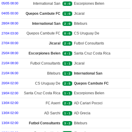
International San
Escorpiones Belen
05/05 08:00
0
-
0
Carlos
Quepos Cambute FC
Jicaral
04/05 00:00
1
-
0
International San
Biteburs
28/04 08:00
2
-
0
Carlos
Quepos Cambute FC
CS Uruguay De
27/04 03:00
0
-
0
Coronado
Jicaral
Futbol Consultants
27/04 00:00
2
-
0
Moravia
Escorpiones Belen
Santa Cruz Costa Rica
25/04 08:00
4
-
1
Futbol Consultants
Jicaral
21/04 08:00
1
-
1
Moravia
Biteburs
International San
21/04 06:00
1
-
2
Carlos
CS Uruguay De
Quepos Cambute FC
20/04 02:00
2
-
5
Coronado
Santa Cruz Costa Rica
Escorpiones Belen
19/04 02:00
1
-
1
FC Aserri
AD Cariari Pococi
13/04 02:00
2
-
2
AD Sarchi
AD Grecia
13/04 02:00
1
-
1
Futbol Consultants
Biteburs
13/04 02:00
3
-
2