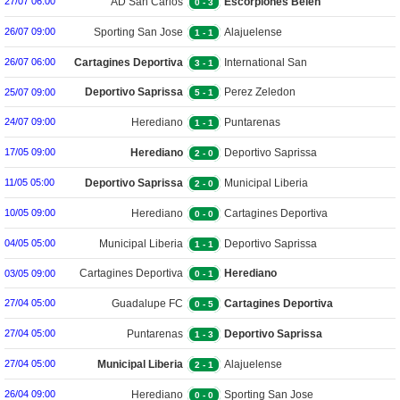
AD San Carlos
Escorpiones Belen
27/07 06:00
0
-
3
Sporting San Jose
Alajuelense
26/07 09:00
1
-
1
Cartagines Deportiva
International San
26/07 06:00
3
-
1
SA
Carlos
Deportivo Saprissa
Perez Zeledon
25/07 09:00
5
-
1
Herediano
Puntarenas
24/07 09:00
1
-
1
Herediano
Deportivo Saprissa
17/05 09:00
2
-
0
Deportivo Saprissa
Municipal Liberia
11/05 05:00
2
-
0
Herediano
Cartagines Deportiva
10/05 09:00
0
-
0
SA
Municipal Liberia
Deportivo Saprissa
04/05 05:00
1
-
1
Cartagines Deportiva
Herediano
03/05 09:00
0
-
1
SA
Guadalupe FC
Cartagines Deportiva
27/04 05:00
0
-
5
SA
Puntarenas
Deportivo Saprissa
27/04 05:00
1
-
3
Municipal Liberia
Alajuelense
27/04 05:00
2
-
1
Herediano
Sporting San Jose
26/04 09:00
0
-
0