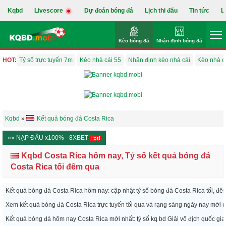
Kqbd
Livescore
Dự đoán bóng đá
Lịch thi đấu
Tin tức
L
Kèo bóng đá
Nhận định bóng đá
HOT:
Tỷ số trực tuyến 7m
Kèo nhà cái 55
Nhận định kèo nhà cái
Kèo nhà c
Kqbd
»
Kết quả bóng đá Costa Rica
»» NẠP ĐẦU x100% - 8XBET
Kqbd Costa Rica hôm nay, Tỷ số kết quả bóng đá
Costa Rica tối đêm qua
Kết quả bóng đá Costa Rica hôm nay: cập nhật tỷ số bóng đá Costa Rica tối, đ
Xem kết quả bóng đá Costa Rica trực tuyến tối qua và rạng sáng ngày nay mới n
Kết quả bóng đá hôm nay Costa Rica mới nhất: tỷ số kq bd Giải vô địch quốc gia Co