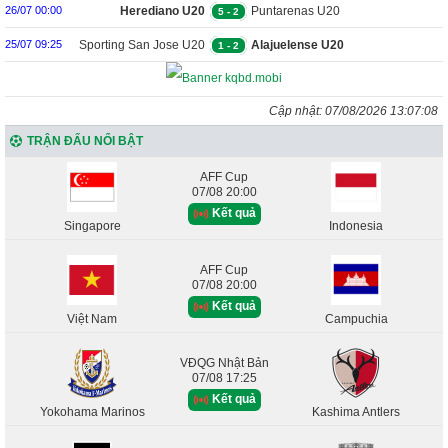
FC U20
Herediano U20
Puntarenas U20
26/07 00:00
5
-
2
Sporting San Jose U20
Alajuelense U20
25/07 09:25
1
-
2
Cập nhật:
07/08/2026 13:07:08
TRẬN ĐẤU NỔI BẬT
AFF Cup
07/08 20:00
Kết quả
Singapore
Indonesia
AFF Cup
07/08 20:00
Kết quả
Việt Nam
Campuchia
VĐQG Nhật Bản
07/08 17:25
Kết quả
Yokohama Marinos
Kashima Antlers