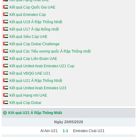
Kết quả Hạng nhất UAE
Kết quả Cúp Quốc Gia UAE
Kết quả Emirates Cúp
Kết quả U19 Ả Rập Thống Nhất
Kết quả U17 Ả rập thống nhất
Kết quả Siêu Cúp UAE
Kết quả Cúp Dubai Challenge
Kết quả Các Tiểu vương quốc Ả Rập Thống nhất
Kết quả Cúp Liên Đoàn UAE
Kết quả United Arab Emirates U21 Cup
Kết quả VĐQG UAE U21
Kết quả U21 Ả Rập Thống Nhất
Kết quả United Arab Emirates U23
Kết quả Hạng nhì UAE
Kết quả Cúp Dubai
Kết quả U21 Ả Rập Thống Nhất
Ngày 20/05/2026
Al Ain U21
1-1
Emirates Club U21