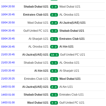
Shabab Dubai U21
Wasl Dubai U21
10/04 20:50
1
-
0
Emirates Club U21
AL Orooba U21
10/04 20:45
2
-
1
Wasl Dubai U21
Al-Jazira(UAE) U21
03/04 20:50
2
-
4
Gulf United FC U21
Shabab Dubai U21
03/04 20:45
1
-
3
Al-Sharjah U21
Emirates Club U21
03/04 20:45
0
-
1
AL Orooba U21
Al Ain U21
03/04 20:45
0
-
2
Al-Jazira(UAE) U21
Gulf United FC U21
21/03 20:45
14
-
1
Shabab Dubai U21
AL Orooba U21
21/03 20:40
1
-
1
Al Ain U21
Al-Sharjah U21
21/03 20:40
3
-
1
Emirates Club U21
Wasl Dubai U21
21/03 20:25
0
-
1
Al-Jazira(UAE) U21
Al Ain U21
14/03 01:00
2
-
0
Shabab Dubai U21
Emirates Club U21
14/03 01:00
3
-
1
Wasl Dubai U21
Gulf United FC U21
14/03 01:00
3
-
0