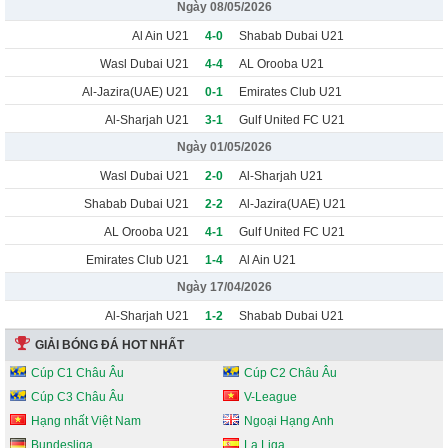
Ngày 08/05/2026
Al Ain U21
4-0
Shabab Dubai U21
Wasl Dubai U21
4-4
AL Orooba U21
Al-Jazira(UAE) U21
0-1
Emirates Club U21
Al-Sharjah U21
3-1
Gulf United FC U21
Ngày 01/05/2026
Wasl Dubai U21
2-0
Al-Sharjah U21
Shabab Dubai U21
2-2
Al-Jazira(UAE) U21
AL Orooba U21
4-1
Gulf United FC U21
Emirates Club U21
1-4
Al Ain U21
Ngày 17/04/2026
Al-Sharjah U21
1-2
Shabab Dubai U21
GIẢI BÓNG ĐÁ HOT NHẤT
Cúp C1 Châu Âu
Cúp C2 Châu Âu
Cúp C3 Châu Âu
V-League
Hạng nhất Việt Nam
Ngoại Hạng Anh
Bundesliga
La Liga