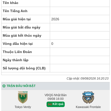
Tên khác
Tên Tiếng Anh
Mùa giải hiện tại
2026
Mùa giải bắt đầu ngày
Mùa giải kết thúc ngày
Vòng đấu hiện tại
0
Thuộc Liên Đoàn
Ngày thành lập
Số lượng đội bóng (CLB)
Cập nhật:
09/08/2026 16:20:23
TRẬN ĐẤU NỔI BẬT
VĐQG Nhật Bản
09/08 16:00
Kết quả
Tokyo Verdy
Kawasaki Frontale