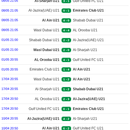
Al-Sharjah U21
Gulf United FC U21
08/05 21:05
3
-
1
Al-Jazira(UAE) U21
Emirates Club U21
08/05 21:05
0
-
1
Al Ain U21
Shabab Dubai U21
08/05 21:05
4
-
0
Wasl Dubai U21
AL Orooba U21
08/05 21:05
4
-
4
Shabab Dubai U21
Al-Jazira(UAE) U21
01/05 21:00
2
-
2
Wasl Dubai U21
Al-Sharjah U21
01/05 21:00
2
-
0
AL Orooba U21
Gulf United FC U21
01/05 20:55
4
-
1
Emirates Club U21
Al Ain U21
01/05 20:55
1
-
4
Wasl Dubai U21
Al Ain U21
17/04 20:55
1
-
2
Al-Sharjah U21
Shabab Dubai U21
17/04 20:55
1
-
2
AL Orooba U21
Al-Jazira(UAE) U21
17/04 20:50
2
-
3
Gulf United FC U21
Emirates Club U21
17/04 20:50
0
-
1
Al-Jazira(UAE) U21
Al-Sharjah U21
10/04 20:55
4
-
2
Al Ain U21
Gulf United FC U21
10/04 20:50
6
-
2