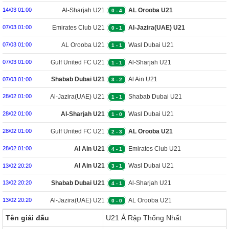
Al-Sharjah U21
AL Orooba U21
14/03 01:00
0
-
4
Emirates Club U21
Al-Jazira(UAE) U21
07/03 01:00
0
-
1
AL Orooba U21
Wasl Dubai U21
07/03 01:00
1
-
1
Gulf United FC U21
Al-Sharjah U21
07/03 01:00
1
-
1
Shabab Dubai U21
Al Ain U21
07/03 01:00
3
-
2
Al-Jazira(UAE) U21
Shabab Dubai U21
28/02 01:00
1
-
1
Al-Sharjah U21
Wasl Dubai U21
28/02 01:00
1
-
0
Gulf United FC U21
AL Orooba U21
28/02 01:00
2
-
3
Al Ain U21
Emirates Club U21
28/02 01:00
4
-
1
Al Ain U21
Wasl Dubai U21
13/02 20:20
3
-
1
Shabab Dubai U21
Al-Sharjah U21
13/02 20:20
4
-
1
Al-Jazira(UAE) U21
AL Orooba U21
13/02 20:20
0
-
0
Tên giải đấu
U21 Ả Rập Thống Nhất