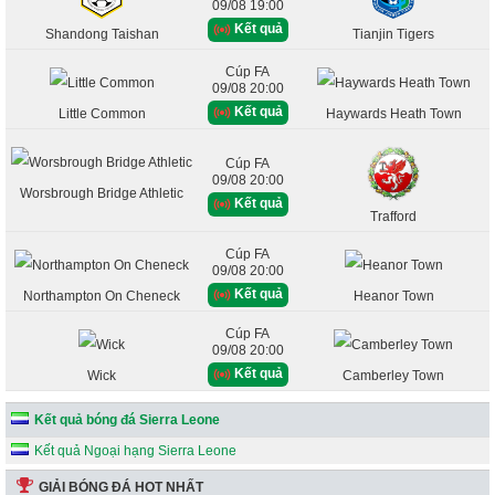
09/08 19:00
Kết quả
Shandong Taishan
Tianjin Tigers
Cúp FA
09/08 20:00
Kết quả
Little Common
Haywards Heath Town
Cúp FA
09/08 20:00
Worsbrough Bridge Athletic
Kết quả
Trafford
Cúp FA
09/08 20:00
Kết quả
Northampton On Cheneck
Heanor Town
Cúp FA
09/08 20:00
Kết quả
Wick
Camberley Town
Kết quả bóng đá Sierra Leone
Kết quả Ngoại hạng Sierra Leone
GIẢI BÓNG ĐÁ HOT NHẤT