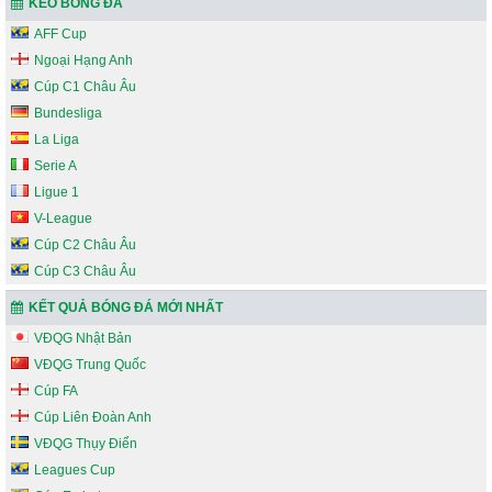
KÈO BÓNG ĐÁ
AFF Cup
Ngoại Hạng Anh
Cúp C1 Châu Âu
Bundesliga
La Liga
Serie A
Ligue 1
V-League
Cúp C2 Châu Âu
Cúp C3 Châu Âu
KẾT QUẢ BÓNG ĐÁ MỚI NHẤT
VĐQG Nhật Bản
VĐQG Trung Quốc
Cúp FA
Cúp Liên Đoàn Anh
VĐQG Thụy Điển
Leagues Cup