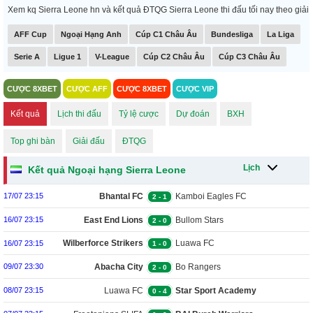
Xem kq Sierra Leone hn và kết quả ĐTQG Sierra Leone thi đấu tối nay theo giả
AFF Cup
Ngoại Hạng Anh
Cúp C1 Châu Âu
Bundesliga
La Liga
Serie A
Ligue 1
V-League
Cúp C2 Châu Âu
Cúp C3 Châu Âu
CƯỢC 8XBET
CƯỢC AFF
CƯỢC 8XBET
CƯỢC VIP
Kết quả
Lịch thi đấu
Tỷ lệ cược
Dự đoán
BXH
Top ghi bàn
Giải đấu
ĐTQG
Lịch
Kết quả Ngoại hạng Sierra Leone
Bhantal FC
Kamboi Eagles FC
17/07 23:15
2
-
1
East End Lions
Bullom Stars
16/07 23:15
2
-
0
Wilberforce Strikers
Luawa FC
16/07 23:15
1
-
0
Abacha City
Bo Rangers
09/07 23:30
2
-
0
Luawa FC
Star Sport Academy
08/07 23:15
0
-
4