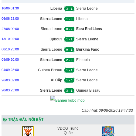
Liberia
Sierra Leone
10/06 01:30
3
-
1
Sierra Leone
Liberia
06/06 23:00
1
-
0
Sierra Leone
East End Lions
27/08 00:00
0
-
2
Djibouti
Sierra Leone
13/10 02:00
1
-
2
Sierra Leone
Burkina Faso
08/10 23:00
0
-
1
Sierra Leone
Ethiopia
09/09 20:00
2
-
0
Guinea Bissau
Sierra Leone
04/09 23:00
1
-
1
Ai Cập
Sierra Leone
26/03 02:00
1
-
0
Sierra Leone
Guinea Bissau
20/03 23:00
3
-
1
Cập nhật:
09/08/2026 19:47:33
TRẬN ĐẤU NỔI BẬT
VĐQG Trung
Quốc