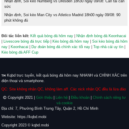
Nhận định, Soi kèo Nurnberg vs Dresden 18h30 ngày 09/08: Cân tài cân
sức
Nhận định, Soi kèo Man City vs Atletico Madrid 18h00 ngày 09/08: 90
phút không đủ
Đối tác liên kết:
Kết quả bóng đá hôm nay
|
Nhận định bóng đá Keonhacai
|
Livescore bóng đá trực tiếp
|
Kèo bóng đá hôm nay
|
Soi kèo bóng đá hôm
nay
|
Keonhacai
|
Dự đoán bóng đá chính xác tối nay
|
Top nhà cái uy tín
|
Kèo bóng đá AFF Cup
Kqbd trực tuyến, kết quả bóng đá hôm nay NHANH và CHÍNH XÁC trên
điện thoại và smartphone.
QC: Site không nhận QC, không làm aff. Các nick nhận QC đều là lừa đảo
Copyright 2021 |
Giới thiệu
|
Liên hệ
|
Điều khoản
|
Chính sách riêng tư
và cookie
Địa chỉ: 7, Phường Bình Trưng Tây, Quận 2, Hồ Chí Minh
Website: https://kqbd.mobi
Copyright 2023 © kqbd.mobi