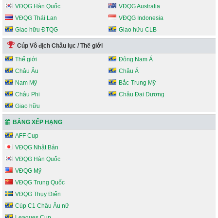
VĐQG Hàn Quốc
VĐQG Australia
VĐQG Thái Lan
VĐQG Indonesia
Giao hữu ĐTQG
Giao hữu CLB
Cúp Vô địch Châu lục / Thế giới
Thế giới
Đông Nam Á
Châu Âu
Châu Á
Nam Mỹ
Bắc-Trung Mỹ
Châu Phi
Châu Đại Dương
Giao hữu
BẢNG XẾP HẠNG
AFF Cup
VĐQG Nhật Bản
VĐQG Hàn Quốc
VĐQG Mỹ
VĐQG Trung Quốc
VĐQG Thụy Điển
Cúp C1 Châu Âu nữ
Leagues Cup