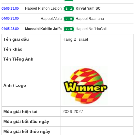
Hapoel Rishon Lezion
Kiryat Yam SC
05/05 23:00
1
-
2
Hapoel Afula
Hapoel Raanana
04/05 23:00
0
-
0
Maccabi Kabilio Jaffa
Hapoel Nof HaGalil
04/05 23:00
2
-
0
Tên giải đấu
Hạng 2 Israel
Tên khác
Tên Tiếng Anh
Ảnh / Logo
Mùa giải hiện tại
2026-2027
Mùa giải bắt đầu ngày
Mùa giải kết thúc ngày