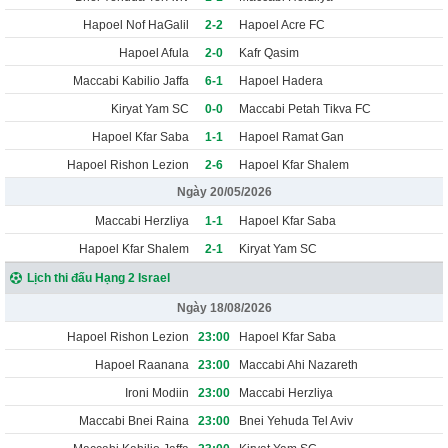
Hapoel Nof HaGalil
2-2
Hapoel Acre FC
Hapoel Afula
2-0
Kafr Qasim
Maccabi Kabilio Jaffa
6-1
Hapoel Hadera
Kiryat Yam SC
0-0
Maccabi Petah Tikva FC
Hapoel Kfar Saba
1-1
Hapoel Ramat Gan
Hapoel Rishon Lezion
2-6
Hapoel Kfar Shalem
Ngày 20/05/2026
Maccabi Herzliya
1-1
Hapoel Kfar Saba
Hapoel Kfar Shalem
2-1
Kiryat Yam SC
Lịch thi đấu Hạng 2 Israel
Ngày 18/08/2026
Hapoel Rishon Lezion
23:00
Hapoel Kfar Saba
Hapoel Raanana
23:00
Maccabi Ahi Nazareth
Ironi Modiin
23:00
Maccabi Herzliya
Maccabi Bnei Raina
23:00
Bnei Yehuda Tel Aviv