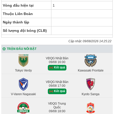
Vòng đấu hiện tại
1
Thuộc Liên Đoàn
Ngày thành lập
Số lượng đội bóng (CLB)
Cập nhật:
09/08/2026 14:25:22
TRẬN ĐẤU NỔI BẬT
VĐQG Nhật Bản
09/08 16:00
Kết quả
Tokyo Verdy
Kawasaki Frontale
VĐQG Nhật Bản
09/08 17:00
Kết quả
V-Varen Nagasaki
Kyoto Sanga
VĐQG Trung
Quốc
09/08 18:00