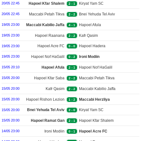
Hapoel Kfar Shalem
Kiryat Yam SC
20/05 22:45
2
-
1
Maccabi Petah Tikva
Bnei Yehuda Tel Aviv
20/05 22:45
2
-
2
FC
Maccabi Kabilio Jaffa
Hapoel Afula
19/05 23:00
4
-
1
Hapoel Raanana
Kafr Qasim
19/05 23:00
2
-
2
Hapoel Acre FC
Hapoel Hadera
19/05 23:00
0
-
0
Hapoel Nof HaGalil
Ironi Modiin
19/05 23:00
0
-
2
Hapoel Afula
Hapoel Nof HaGalil
15/05 20:10
2
-
1
Hapoel Kfar Saba
Maccabi Petah Tikva
15/05 20:00
2
-
2
FC
Kafr Qasim
Maccabi Kabilio Jaffa
15/05 20:00
2
-
2
Hapoel Rishon Lezion
Maccabi Herzliya
15/05 20:00
1
-
2
Bnei Yehuda Tel Aviv
Kiryat Yam SC
15/05 20:00
2
-
0
Hapoel Ramat Gan
Hapoel Kfar Shalem
15/05 20:00
2
-
1
Ironi Modiin
Hapoel Acre FC
14/05 23:00
0
-
1