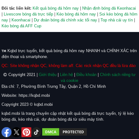
Đối tác liên kết:
Kết quả bóng đá hôm nay
|
Nhận định bóng đá Keonhacai
|
Livescore bóng đá trực tiếp
|
Kèo bóng đá hôm nay
|
Soi kèo bóng đá hôm
nay
|
Keonhacai
|
Dự đoán bóng đá chính xác tối nay
|
Top nhà cái uy tín
|
Kèo bóng đá AFF Cup
Kqbd trực tuyến, kết quả bóng đá hôm nay NHANH và CHÍNH XÁC trên
điện thoại và smartphone.
QC: Site không nhận QC, không làm aff. Các nick nhận QC đều là lừa đảo
Copyright 2021 |
Giới thiệu
|
Liên hệ
|
Điều khoản
|
Chính sách riêng tư
và cookie
Địa chỉ: 7, Phường Bình Trưng Tây, Quận 2, Hồ Chí Minh
Website: https://kqbd.mobi
Copyright 2023 © kqbd.mobi
kqbd.mobi là trang chuyên cập nhật kết quả bóng đá trực tuyến, tỷ lệ kèo
bóng đá, kèo nhà cái, dự đoán bóng đá từ siêu máy tính.