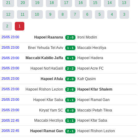
21
20
19
18
17
16
15
14
13
12
11
10
9
8
7
6
5
4
3
2
1
Hapoel Raanana
Ironi Modiin
25/05 23:00
2
-
0
Bnei Yehuda Tel Aviv
Maccabi Herzliya
25/05 23:00
1
-
1
Maccabi Kabilio Jaffa
Hapoel Hadera
25/05 23:00
6
-
1
Hapoel Nof HaGalil
Hapoel Acre FC
25/05 23:00
2
-
2
Hapoel Afula
Kafr Qasim
25/05 23:00
2
-
0
Hapoel Rishon Lezion
Hapoel Kfar Shalem
25/05 23:00
2
-
6
Hapoel Kfar Saba
Hapoel Ramat Gan
25/05 23:00
1
-
1
Kiryat Yam SC
Maccabi Petah Tikva
25/05 23:00
0
-
0
FC
Maccabi Herzliya
Hapoel Kfar Saba
20/05 22:45
1
-
1
Hapoel Ramat Gan
Hapoel Rishon Lezion
20/05 22:45
2
-
1