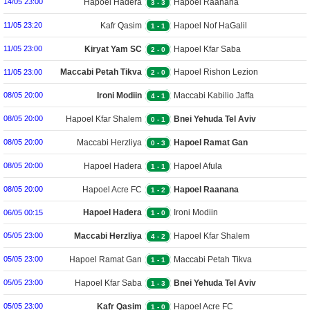
Hapoel Hadera
Hapoel Raanana
14/05 23:00
3
-
3
Kafr Qasim
Hapoel Nof HaGalil
11/05 23:20
1
-
1
Kiryat Yam SC
Hapoel Kfar Saba
11/05 23:00
2
-
0
Maccabi Petah Tikva
Hapoel Rishon Lezion
11/05 23:00
2
-
0
FC
Ironi Modiin
Maccabi Kabilio Jaffa
08/05 20:00
4
-
1
Hapoel Kfar Shalem
Bnei Yehuda Tel Aviv
08/05 20:00
0
-
1
Maccabi Herzliya
Hapoel Ramat Gan
08/05 20:00
0
-
3
Hapoel Hadera
Hapoel Afula
08/05 20:00
1
-
1
Hapoel Acre FC
Hapoel Raanana
08/05 20:00
1
-
2
Hapoel Hadera
Ironi Modiin
06/05 00:15
1
-
0
Maccabi Herzliya
Hapoel Kfar Shalem
05/05 23:00
4
-
2
Hapoel Ramat Gan
Maccabi Petah Tikva
05/05 23:00
1
-
1
FC
Hapoel Kfar Saba
Bnei Yehuda Tel Aviv
05/05 23:00
1
-
3
Kafr Qasim
Hapoel Acre FC
05/05 23:00
1
-
0