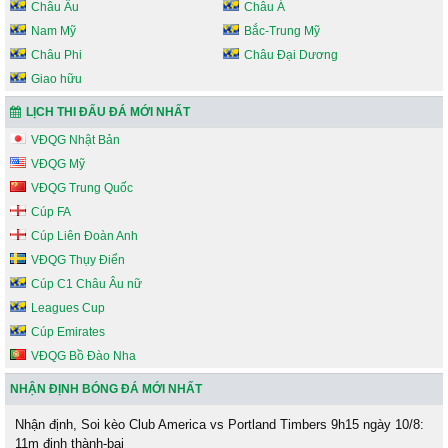
Châu Âu
Châu Á
Nam Mỹ
Bắc-Trung Mỹ
Châu Phi
Châu Đại Dương
Giao hữu
LỊCH THI ĐẤU ĐÁ MỚI NHẤT
VĐQG Nhật Bản
VĐQG Mỹ
VĐQG Trung Quốc
Cúp FA
Cúp Liên Đoàn Anh
VĐQG Thụy Điển
Cúp C1 Châu Âu nữ
Leagues Cup
Cúp Emirates
VĐQG Bồ Đào Nha
NHẬN ĐỊNH BÓNG ĐÁ MỚI NHẤT
Nhận định, Soi kèo Club America vs Portland Timbers 9h15 ngày 10/8:
11m định thành-bại