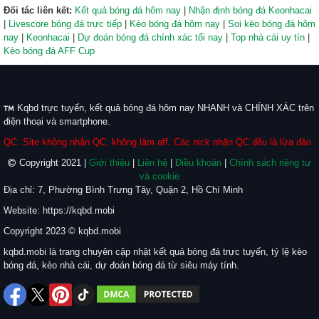
Đối tác liên kết:
Kết quả bóng đá hôm nay
|
Nhận định bóng đá Keonhacai
|
Livescore bóng đá trực tiếp
|
Kèo bóng đá hôm nay
|
Soi kèo bóng đá hôm
nay
|
Keonhacai
|
Dự đoán bóng đá chính xác tối nay
|
Top nhà cái uy tín
|
Kèo bóng đá AFF Cup
Kqbd trực tuyến, kết quả bóng đá hôm nay NHANH và CHÍNH XÁC trên
điện thoại và smartphone.
QC: Site không nhận QC, không làm aff. Các nick nhận QC đều là lừa đảo
Copyright 2021 |
Giới thiệu
|
Liên hệ
|
Điều khoản
|
Chính sách riêng tư
và cookie
Địa chỉ: 7, Phường Bình Trưng Tây, Quận 2, Hồ Chí Minh
Website: https://kqbd.mobi
Copyright 2023 © kqbd.mobi
kqbd.mobi là trang chuyên cập nhật kết quả bóng đá trực tuyến, tỷ lệ kèo
bóng đá, kèo nhà cái, dự đoán bóng đá từ siêu máy tính.