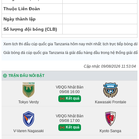
Thuộc Liên Đoàn
Ngày thành lập
Số lượng đội bóng (CLB)
Xem lịch thi đấu cúp quốc gia Tanzania hôm nay mới nhất: lịch trực tiếp bóng 
Giải bóng đá cúp quốc gia Tanzania là giải đấu hàng đầu trong hệ thống giải đấ
Cập nhật:
09/08/2026 11:53:04
TRẬN ĐẤU NỔI BẬT
VĐQG Nhật Bản
09/08 16:00
Kết quả
Tokyo Verdy
Kawasaki Frontale
VĐQG Nhật Bản
09/08 17:00
Kết quả
V-Varen Nagasaki
Kyoto Sanga