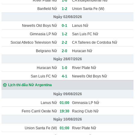
River Plate Nữ
1-0
CA Independiente Nữ
Banfield Nữ
1-2
Union Santa Fe (W)
Ngày 02/08/2026
Newells Old Boys Nữ
0-1
Lanus Nữ
Gimnasia LP Nữ
1-2
San Luis FC Nữ
Social Atletico Television Nữ
2-2
CA Talleres de Cordoba Nữ
Belgrano Nữ
2-0
Huracan Nữ
Ngày 28/07/2026
Huracan Nữ
1-0
River Plate Nữ
San Luis FC Nữ
4-1
Newells Old Boys Nữ
Lịch thi đấu Nữ Argentina
Ngày 09/08/2026
Lanus Nữ
01:00
Gimnasia LP Nữ
Ferro Carril Oeste Nữ
19:30
Racing Club Nữ
Ngày 10/08/2026
Union Santa Fe (W)
01:00
River Plate Nữ