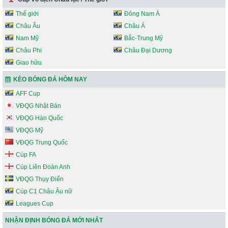
Thế giới
Đông Nam Á
Châu Âu
Châu Á
Nam Mỹ
Bắc-Trung Mỹ
Châu Phi
Châu Đại Dương
Giao hữu
KÈO BÓNG ĐÁ HÔM NAY
AFF Cup
VĐQG Nhật Bản
VĐQG Hàn Quốc
VĐQG Mỹ
VĐQG Trung Quốc
Cúp FA
Cúp Liên Đoàn Anh
VĐQG Thụy Điển
Cúp C1 Châu Âu nữ
Leagues Cup
NHẬN ĐỊNH BÓNG ĐÁ MỚI NHẤT