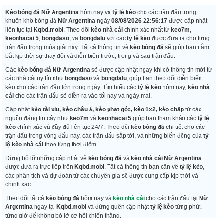
Kèo bóng đá
Nữ Argentina
hôm nay và
tỷ lệ kèo
cho các trận đấu trong
khuôn khổ bóng đá
Nữ Argentina
ngày
08/08/2026 22:56:17
được cập nhật
liên tục tại
Kqbd.mobi
. Theo dõi
kèo nhà cái
chính xác nhất từ
keo7m
,
keonhacai 5
,
bongdaso
, và
bongdalu
với các
tỷ lệ kèo
được đưa ra cho từng
trận đấu trong mùa giải này. Tất cả thông tin về
kèo bóng đá
sẽ giúp bạn nắm
bắt kịp thời sự thay đổi và diễn biến trước, trong và sau trận đấu.
Các
kèo bóng đá
Nữ Argentina
sẽ được cập nhật ngay khi có thông tin mới từ
các nhà cái uy tín như
bongdaso
và
bongdalu
, giúp bạn theo dõi diễn biến
kèo cho các trận đấu lớn trong ngày. Tìm hiểu các
tỷ lệ kèo
hôm nay,
kèo nhà
cái
cho các trận đấu sẽ diễn ra vào tối nay và ngày mai.
Cập nhật
kèo tài xỉu, kèo châu á, kèo phạt góc, kèo 1x2, kèo chấp
từ các
nguồn đáng tin cậy như
keo7m
và
keonhacai 5
giúp bạn tham khảo các
tỷ lệ
kèo
chính xác và đầy đủ liên tục 24/7. Theo dõi
kèo bóng đá
chi tiết cho các
trận đấu trong vòng đấu này, các trận đấu sắp tới, và những biến động của
tỷ
lệ kèo nhà cái
theo từng thời điểm.
Đừng bỏ lỡ những cập nhật về
kèo bóng đá
và
kèo nhà cái
Nữ Argentina
được đưa ra trực tiếp trên
Kqbd.mobi
. Tất cả thông tin bạn cần về
tỷ lệ kèo
,
các phân tích và dự đoán từ các chuyên gia sẽ được cung cấp kịp thời và
chính xác.
Theo dõi tất cả
kèo bóng đá
hôm nay và
kèo nhà cái
cho các trận đấu tại
Nữ
Argentina
ngay tại
Kqbd.mobi
và đừng quên cập nhật
tỷ lệ kèo
từng phút,
từng giờ để không bỏ lỡ cơ hội chiến thắng.