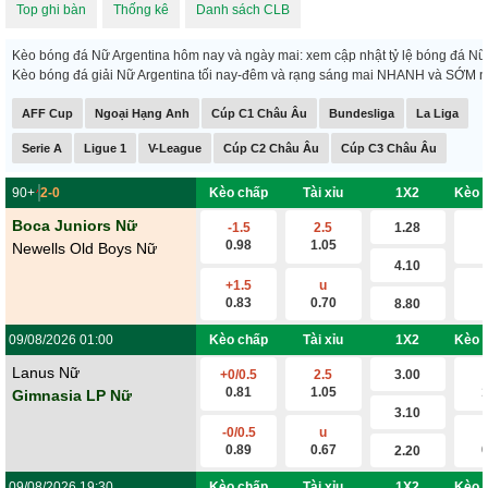
Top ghi bàn
Thống kê
Danh sách CLB
Kèo bóng đá Nữ Argentina hôm nay và ngày mai: xem cập nhật tỷ lệ bóng đá Nữ Arg
Kèo bóng đá giải Nữ Argentina tối nay-đêm và rạng sáng mai NHANH và SỚM nhất
AFF Cup
Ngoại Hạng Anh
Cúp C1 Châu Âu
Bundesliga
La Liga
Serie A
Ligue 1
V-League
Cúp C2 Châu Âu
Cúp C3 Châu Âu
90+
2
-
0
Kèo chấp
Tài xỉu
1X2
Kèo 
Boca Juniors Nữ
1.28
-1.5
2.5
0.98
1.05
Newells Old Boys Nữ
4.10
+1.5
u
0.83
0.70
8.80
09/08/2026 01:00
Kèo chấp
Tài xỉu
1X2
Kèo 
Lanus Nữ
3.00
+0/0.5
2.5
0.81
1.05
1
Gimnasia LP Nữ
3.10
-0/0.5
u
0.89
0.67
0
2.20
09/08/2026 19:30
Kèo chấp
Tài xỉu
1X2
Kèo 