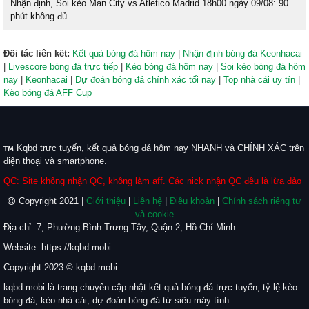
Nhận định, Soi kèo Man City vs Atletico Madrid 18h00 ngày 09/08: 90
phút không đủ
Đối tác liên kết:
Kết quả bóng đá hôm nay
|
Nhận định bóng đá Keonhacai
|
Livescore bóng đá trực tiếp
|
Kèo bóng đá hôm nay
|
Soi kèo bóng đá hôm
nay
|
Keonhacai
|
Dự đoán bóng đá chính xác tối nay
|
Top nhà cái uy tín
|
Kèo bóng đá AFF Cup
Kqbd trực tuyến, kết quả bóng đá hôm nay NHANH và CHÍNH XÁC trên
điện thoại và smartphone.
QC: Site không nhận QC, không làm aff. Các nick nhận QC đều là lừa đảo
Copyright 2021 |
Giới thiệu
|
Liên hệ
|
Điều khoản
|
Chính sách riêng tư
và cookie
Địa chỉ: 7, Phường Bình Trưng Tây, Quận 2, Hồ Chí Minh
Website: https://kqbd.mobi
Copyright 2023 © kqbd.mobi
kqbd.mobi là trang chuyên cập nhật kết quả bóng đá trực tuyến, tỷ lệ kèo
bóng đá, kèo nhà cái, dự đoán bóng đá từ siêu máy tính.