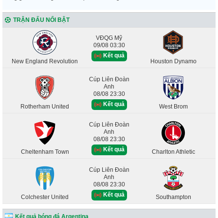
TRẬN ĐẤU NỔI BẬT
VĐQG Mỹ
09/08 03:30
Kết quả
New England Revolution
Houston Dynamo
Cúp Liên Đoàn
Anh
08/08 23:30
Kết quả
Rotherham United
West Brom
Cúp Liên Đoàn
Anh
08/08 23:30
Kết quả
Cheltenham Town
Charlton Athletic
Cúp Liên Đoàn
Anh
08/08 23:30
Kết quả
Colchester United
Southampton
Kết quả bóng đá Argentina