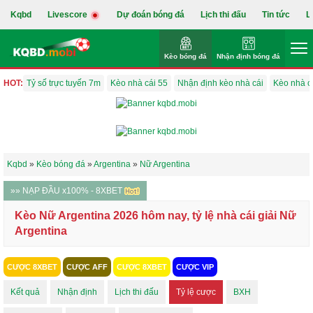
Kqbd
Livescore
Dự đoán bóng đá
Lịch thi đấu
Tin tức
L
Kèo bóng đá
Nhận định bóng đá
HOT:
Tỷ số trực tuyến 7m
Kèo nhà cái 55
Nhận định kèo nhà cái
Kèo nhà c
Kqbd
»
Kèo bóng đá
»
Argentina
»
Nữ Argentina
»» NẠP ĐẦU x100% - 8XBET
Kèo Nữ Argentina 2026 hôm nay, tỷ lệ nhà cái giải Nữ
Argentina
CƯỢC 8XBET
CƯỢC AFF
CƯỢC 8XBET
CƯỢC VIP
Kết quả
Nhận định
Lịch thi đấu
Tỷ lệ cược
BXH