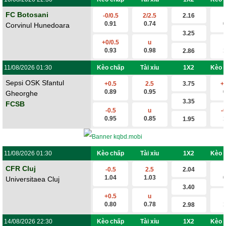
FC Botosani
2.16
-0/0.5
2/2.5
0.91
0.74
0
Corvinul Hunedoara
3.25
+0/0.5
u
0.93
0.98
1
2.86
11/08/2026 01:30
Kèo chấp
Tài xỉu
1X2
Kèo 
Sepsi OSK Sfantul
3.75
+0.5
2.5
+
0.89
0.95
0
Gheorghe
3.35
FCSB
-0.5
u
-
0.95
0.85
1
1.95
11/08/2026 01:30
Kèo chấp
Tài xỉu
1X2
Kèo 
CFR Cluj
2.04
-0.5
2.5
1.04
1.03
0
Universitaea Cluj
3.40
+0.5
u
0.80
0.78
1
2.98
14/08/2026 22:30
Kèo chấp
Tài xỉu
1X2
Kèo 