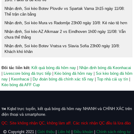
Nhận định, Soi kèo Botev Plovdiv vs Spartak Varna 1h15 ngày 11/08:
Thế trận cân bằng
Nhận định, Soi kèo Mura vs Radomlje 23h00 ngày 10/8: Kẻ nào tệ hơn
Nhận định, Soi kèo AZ Alkmaar 2 vs Eindhoven 1h00 ngày 11/08: Vẫn
chưa thể thắng
Nhận định, Soi kèo Botev Vratsa vs Slavia Sofia 23h00 ngày 10/8:
Khách khó khăn
Đối tác liên kết:
Kết quả bóng đá hôm nay
|
Nhận định bóng đá Keonhacai
|
Livescore bóng đá trực tiếp
|
Kèo bóng đá hôm nay
|
Soi kèo bóng đá hôm
nay
|
Keonhacai
|
Dự đoán bóng đá chính xác tối nay
|
Top nhà cái uy tín
|
Kèo bóng đá AFF Cup
Kqbd trực tuyến, kết quả bóng đá hôm nay NHANH và CHÍNH XÁC trên
điện thoại và smartphone.
QC: Site không nhận QC, không làm aff. Các nick nhận QC đều là lừa đảo
Copyright 2021 |
Giới thiệu
|
Liên hệ
|
Điều khoản
|
Chính sách riêng tư