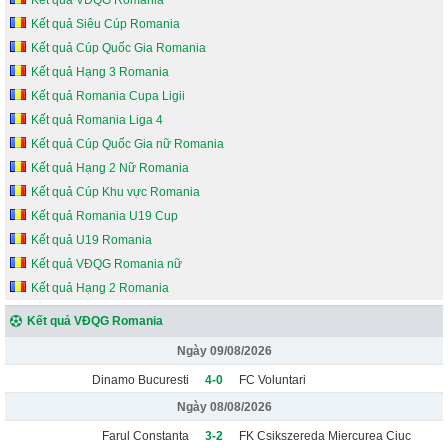
Kết quả VĐQG Romania
Kết quả Siêu Cúp Romania
Kết quả Cúp Quốc Gia Romania
Kết quả Hạng 3 Romania
Kết quả Romania Cupa Ligii
Kết quả Romania Liga 4
Kết quả Cúp Quốc Gia nữ Romania
Kết quả Hạng 2 Nữ Romania
Kết quả Cúp Khu vực Romania
Kết quả Romania U19 Cup
Kết quả U19 Romania
Kết quả VĐQG Romania nữ
Kết quả Hạng 2 Romania
Kết quả VĐQG Romania
Ngày 09/08/2026
Dinamo Bucuresti
4-0
FC Voluntari
Ngày 08/08/2026
Farul Constanta
3-2
FK Csikszereda Miercurea Ciuc