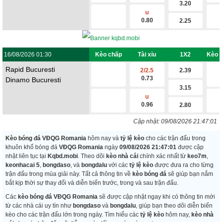
3.20
u
0.80
2.25
16/08/2026 01:30
Kèo chấp
Tài xỉu
1X2
Kèo 
Rapid Bucuresti
2.39
2/2.5
0.73
Dinamo Bucuresti
3.15
u
0.96
2.80
Cập nhật:
09/08/2026 21:47:01
Kèo bóng đá
VĐQG Romania
hôm nay và
tỷ lệ kèo
cho các trận đấu trong
khuôn khổ bóng đá
VĐQG Romania
ngày
09/08/2026 21:47:01
được cập
nhật liên tục tại
Kqbd.mobi
. Theo dõi
kèo nhà cái
chính xác nhất từ
keo7m
,
keonhacai 5
,
bongdaso
, và
bongdalu
với các
tỷ lệ kèo
được đưa ra cho từng
trận đấu trong mùa giải này. Tất cả thông tin về
kèo bóng đá
sẽ giúp bạn nắm
bắt kịp thời sự thay đổi và diễn biến trước, trong và sau trận đấu.
Các
kèo bóng đá
VĐQG Romania
sẽ được cập nhật ngay khi có thông tin mới
từ các nhà cái uy tín như
bongdaso
và
bongdalu
, giúp bạn theo dõi diễn biến
kèo cho các trận đấu lớn trong ngày. Tìm hiểu các
tỷ lệ kèo
hôm nay,
kèo nhà