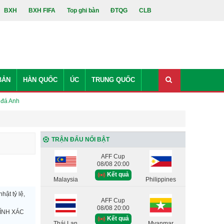
BXH
BXH FIFA
Top ghi bàn
ĐTQG
CLB
BẢN
HÀN QUỐC
ÚC
TRUNG QUỐC
 đá Anh
TRẬN ĐẤU NỔI BẬT
AFF Cup
08/08 20:00
Kết quả
Malaysia
Philippines
ật tỷ lệ,
AFF Cup
08/08 20:00
CHÍNH XÁC
Kết quả
Thái Lan
Myanmar