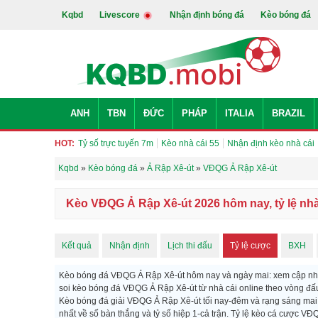
Kqbd
Livescore
Nhận định bóng đá
Kèo bóng đá
ANH
TBN
ĐỨC
PHÁP
ITALIA
BRAZIL
HOT:
Tỷ số trực tuyến 7m
Kèo nhà cái 55
Nhận định kèo nhà cái
Kqbd
»
Kèo bóng đá
»
Ả Rập Xê-út
»
VĐQG Ả Rập Xê-út
Kèo VĐQG Ả Rập Xê-út 2026 hôm nay, tỷ lệ nhà
Kết quả
Nhận định
Lịch thi đấu
Tỷ lệ cược
BXH
Kèo bóng đá VĐQG Ả Rập Xê-út hôm nay và ngày mai: xem cập nhật t
soi kèo bóng đá VĐQG Ả Rập Xê-út từ nhà cái online theo vòng đấu
Kèo bóng đá giải VĐQG Ả Rập Xê-út tối nay-đêm và rạng sáng ma
nhất về số bàn thắng và tỷ số hiệp 1-cả trận. Tỷ lệ kèo cá cược 