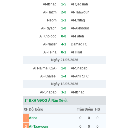
Al-Ittihad
1-5
Al Qadsiah
Al-Hazm
2-0
Al-Taawoun
Neom
1-1
Al-Ettifaq
Al-Riyadh
1-0
Al-Akhdoud
Al Kholood
0-0
Al-Fateh
Al-Nassr
4-1
Damac FC
Al-Feiha
0-1
Al Hilal
Ngày 21/05/2026
Al Najma(KSA)
1-0
Al-Shabab
Al-Khaleej
1-4
Al-Ahli SFC
Ngày 18/05/2026
Al-Shabab
3-2
Al-Ittihad
BXH VĐQG Ả Rập Xê-út
XH
Đội bóng
Trận
Điểm
HS
1
Abha
0
0
0
2
Al-Taawoun
0
0
0