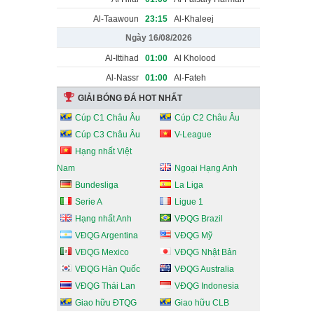
Al-Taawoun
23:15
Al-Khaleej
Ngày 16/08/2026
Al-Ittihad
01:00
Al Kholood
Al-Nassr
01:00
Al-Fateh
GIẢI BÓNG ĐÁ HOT NHẤT
Cúp C1 Châu Âu
Cúp C2 Châu Âu
Cúp C3 Châu Âu
V-League
Hạng nhất Việt
Nam
Ngoại Hạng Anh
Bundesliga
La Liga
Serie A
Ligue 1
Hạng nhất Anh
VĐQG Brazil
VĐQG Argentina
VĐQG Mỹ
VĐQG Mexico
VĐQG Nhật Bản
VĐQG Hàn Quốc
VĐQG Australia
VĐQG Thái Lan
VĐQG Indonesia
Giao hữu ĐTQG
Giao hữu CLB