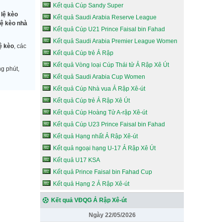
Kết quả Cúp Sandy Super
 lệ kèo
Kết quả Saudi Arabia Reserve League
lệ kèo nhà
Kết quả Cúp U21 Prince Faisal bin Fahad
Kết quả Saudi Arabia Premier League Women
lệ kèo
, các
Kết quả Cúp trẻ Ả Rập
Kết quả Vòng loại Cúp Thái tử Ả Rập Xê Út
g phút,
Kết quả Saudi Arabia Cup Women
Kết quả Cúp Nhà vua Ả Rập Xê-út
Kết quả Cúp trẻ Ả Rập Xê Út
Kết quả Cúp Hoàng Tử A-rập Xê-út
Kết quả Cúp U23 Prince Faisal bin Fahad
Kết quả Hạng nhất Ả Rập Xê-út
Kết quả ngoại hạng U-17 Ả Rập Xê Út
Kết quả U17 KSA
Kết quả Prince Faisal bin Fahad Cup
Kết quả Hạng 2 Ả Rập Xê-út
Kết quả VĐQG Ả Rập Xê-út
Ngày 22/05/2026