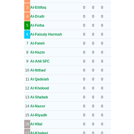
3
Al-Ettifaq
0
0
0
4
Al-Draih
0
0
0
5
Al-Feiha
0
0
0
6
Al-Faisaly Harmah
0
0
0
7
Al-Fateh
0
0
0
8
Al-Hazm
0
0
0
9
Al-Ahli SFC
0
0
0
10
Al-Ittihad
0
0
0
11
Al Qadsiah
0
0
0
12
Al Kholood
0
0
0
13
Al-Shabab
0
0
0
14
Al-Nassr
0
0
0
15
Al-Riyadh
0
0
0
16
Al Hilal
0
0
0
17
Al-Khaleej
0
0
0