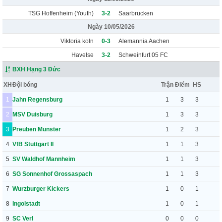
TSG Hoffenheim (Youth)
3-2
Saarbrucken
Ngày 10/05/2026
Viktoria koln
0-3
Alemannia Aachen
Havelse
3-2
Schweinfurt 05 FC
BXH Hạng 3 Đức
XH
Đội bóng
Trận
Điểm
HS
1
Jahn Regensburg
1
3
3
2
MSV Duisburg
1
3
3
3
Preuben Munster
1
2
3
4
VfB Stuttgart II
1
1
3
5
SV Waldhof Mannheim
1
1
3
6
SG Sonnenhof Grossaspach
1
1
3
7
Wurzburger Kickers
1
0
1
8
Ingolstadt
1
0
1
9
SC Verl
0
0
0