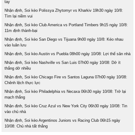
tay
Nhận định, Soi kèo Polissya Zhytomyr vs Kharkiv 19h30 ngày 10/8:
Tìm lại niềm vui
Nhận định, Soi kèo Club America vs Portland Timbers 9h15 ngày 10/8:
11m định thành-bại
Nhận định, Soi kèo San Diego vs Tijuana 9h00 ngày 10/8: Kéo nhau
vào luân lưu
Nhận định, Soi kèo Austin vs Puebla 08h00 ngày 10/08: Lợi thế sân nhà
Nhận định, Soi kèo Nashville vs San Luis 07h00 ngày 10/08: Dở ít
thắng dở nhiều
Nhận định, Soi kèo Chicago Fire vs Santos Laguna 07h00 ngày 10/08:
Chênh lệch thực lực
Nhận định, Soi kèo Philadelphia vs Necaxa 06h30 ngày 10/08: Trở lại
mạch thắng
Nhận định, Soi kèo Cruz Azul vs New York City 06h30 ngày 10/08: Tin
vào chủ nhà
Nhận định, Soi kèo Argentinos Juniors vs Racing Club 06h15 ngày
10/08: Chủ nhà tất thắng