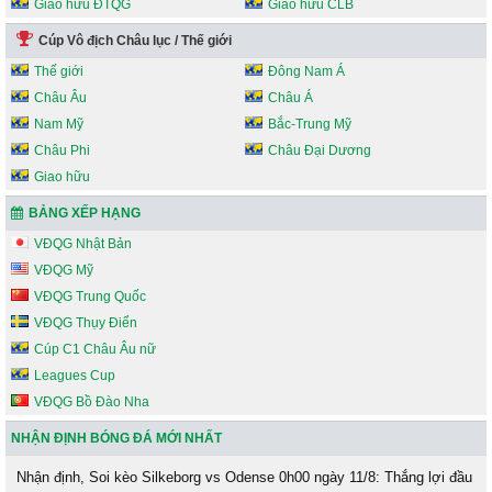
Giao hữu ĐTQG
Giao hữu CLB
Cúp Vô địch Châu lục / Thế giới
Thế giới
Đông Nam Á
Châu Âu
Châu Á
Nam Mỹ
Bắc-Trung Mỹ
Châu Phi
Châu Đại Dương
Giao hữu
BẢNG XẾP HẠNG
VĐQG Nhật Bản
VĐQG Mỹ
VĐQG Trung Quốc
VĐQG Thụy Điển
Cúp C1 Châu Âu nữ
Leagues Cup
VĐQG Bồ Đào Nha
NHẬN ĐỊNH BÓNG ĐÁ MỚI NHẤT
Nhận định, Soi kèo Silkeborg vs Odense 0h00 ngày 11/8: Thắng lợi đầu