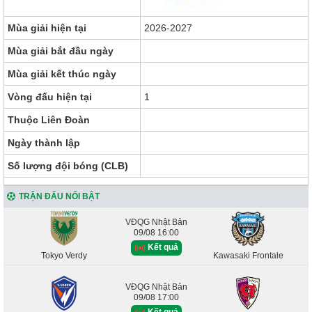
Mùa giải hiện tại
2026-2027
Mùa giải bắt đầu ngày
Mùa giải kết thúc ngày
Vòng đấu hiện tại
1
Thuộc Liên Đoàn
Ngày thành lập
Số lượng đội bóng (CLB)
TRẬN ĐẤU NỔI BẬT
VĐQG Nhật Bản
09/08 16:00
Kết quả
Tokyo Verdy
Kawasaki Frontale
VĐQG Nhật Bản
09/08 17:00
Kết quả