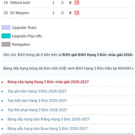
19
Viktoria koln
1
-3
0
20
SV Meppen
1
-3
0
Upgrade Team
Upgrade Play-offs
Relegation
Ghi chú: BXH bóng đá ở bên trên là
BXH giải BXH Hạng 3 Đức mùa giải 2026-
Bảng xếp hạng bóng đá Đức mới nhất: xem BXH Hạng 3 Đức hiện tại NHANH và
Bảng xếp hạng Hạng 3 Đức mùa giải 2026-2027
Top ghi bàn Hạng 3 Đức 2026-2027
Top kiến tạo Hạng 3 Đức 2026-2027
Top thẻ phạt Hạng 3 Đức 2026-2027
Bảng xếp hạng bàn thắng Hạng 3 Đức 2026-2027
Bảng xếp hạng bàn thua Hạng 3 Đức 2026-2027