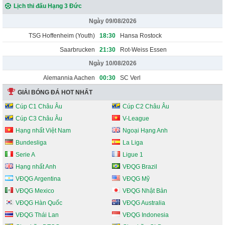
Lịch thi đấu Hạng 3 Đức
Ngày 09/08/2026
TSG Hoffenheim (Youth)
18:30
Hansa Rostock
Saarbrucken
21:30
Rot-Weiss Essen
Ngày 10/08/2026
Alemannia Aachen
00:30
SC Verl
GIẢI BÓNG ĐÁ HOT NHẤT
Cúp C1 Châu Âu
Cúp C2 Châu Âu
Cúp C3 Châu Âu
V-League
Hạng nhất Việt Nam
Ngoại Hạng Anh
Bundesliga
La Liga
Serie A
Ligue 1
Hạng nhất Anh
VĐQG Brazil
VĐQG Argentina
VĐQG Mỹ
VĐQG Mexico
VĐQG Nhật Bản
VĐQG Hàn Quốc
VĐQG Australia
VĐQG Thái Lan
VĐQG Indonesia