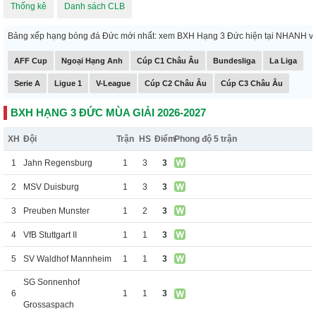
Thống kê
Danh sách CLB
Bảng xếp hạng bóng đá Đức mới nhất: xem BXH Hạng 3 Đức hiện tại NHANH và
AFF Cup
Ngoại Hạng Anh
Cúp C1 Châu Âu
Bundesliga
La Liga
Serie A
Ligue 1
V-League
Cúp C2 Châu Âu
Cúp C3 Châu Âu
BXH HẠNG 3 ĐỨC MÙA GIẢI 2026-2027
XH
Đội
Trận
HS
Điểm
Phong độ 5 trận
1
Jahn Regensburg
1
3
3
2
MSV Duisburg
1
3
3
3
Preuben Munster
1
2
3
4
VfB Stuttgart II
1
1
3
5
SV Waldhof Mannheim
1
1
3
SG Sonnenhof
6
1
1
3
Grossaspach