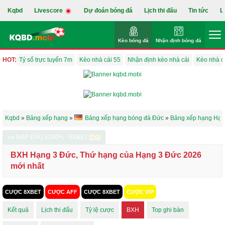
Kqbd
Livescore
Dự đoán bóng đá
Lịch thi đấu
Tin tức
L
Kèo bóng đá
Nhận định bóng đá
HOT:
Tỷ số trực tuyến 7m
Kèo nhà cái 55
Nhận định kèo nhà cái
Kèo nhà c
Kqbd
»
Bảng xếp hạng
»
Bảng xếp hạng bóng đá Đức
»
Bảng xếp hạng Hạn
»» NẠP ĐẦU x100% - 8XBET
BXH Hạng 3 Đức, Thứ hạng của Hạng 3 Đức 2026
mới nhất
CƯỢC 8XBET
CƯỢC AFF
CƯỢC 8XBET
CƯỢC VIP
Kết quả
Lịch thi đấu
Tỷ lệ cược
BXH
Top ghi bàn