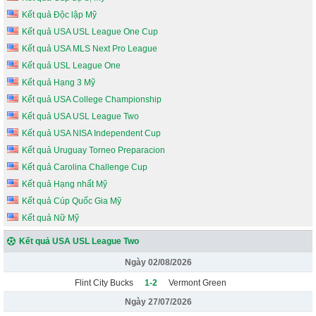
Kết quả Độc lập Mỹ
Kết quả USA USL League One Cup
Kết quả USA MLS Next Pro League
Kết quả USL League One
Kết quả Hạng 3 Mỹ
Kết quả USA College Championship
Kết quả USA USL League Two
Kết quả USA NISA Independent Cup
Kết quả Uruguay Torneo Preparacion
Kết quả Carolina Challenge Cup
Kết quả Hạng nhất Mỹ
Kết quả Cúp Quốc Gia Mỹ
Kết quả Nữ Mỹ
Kết quả USA USL League Two
Ngày 02/08/2026
Flint City Bucks
1-2
Vermont Green
Ngày 27/07/2026