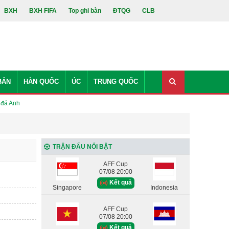
BXH
BXH FIFA
Top ghi bàn
ĐTQG
CLB
BẢN
HÀN QUỐC
ÚC
TRUNG QUỐC
 đá Anh
TRẬN ĐẤU NỔI BẬT
AFF Cup
07/08 20:00
Kết quả
Singapore
Indonesia
AFF Cup
07/08 20:00
Kết quả