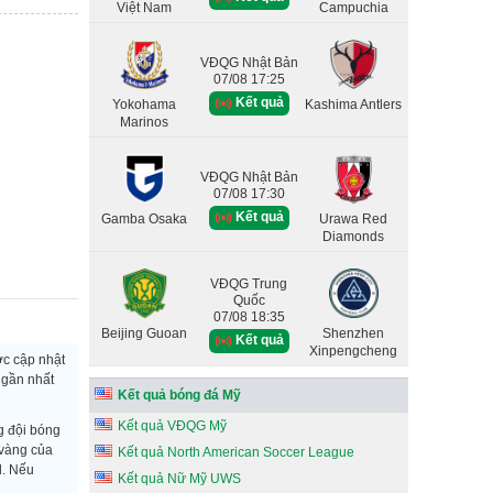
Việt Nam
Campuchia
VĐQG Nhật Bản
07/08 17:25
Kết quả
Yokohama
Kashima Antlers
Marinos
VĐQG Nhật Bản
07/08 17:30
Kết quả
Gamba Osaka
Urawa Red
Diamonds
VĐQG Trung
Quốc
07/08 18:35
Beijing Guoan
Shenzhen
Kết quả
Xinpengcheng
ợc cập nhật
 gần nhất
Kết quả bóng đá Mỹ
Kết quả VĐQG Mỹ
g đội bóng
 vàng của
Kết quả North American Soccer League
l. Nếu
Kết quả Nữ Mỹ UWS