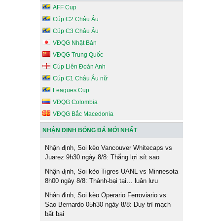
AFF Cup
Cúp C2 Châu Âu
Cúp C3 Châu Âu
VĐQG Nhật Bản
VĐQG Trung Quốc
Cúp Liên Đoàn Anh
Cúp C1 Châu Âu nữ
Leagues Cup
VĐQG Colombia
VĐQG Bắc Macedonia
NHẬN ĐỊNH BÓNG ĐÁ MỚI NHẤT
Nhận định, Soi kèo Vancouver Whitecaps vs
Juarez 9h30 ngày 8/8: Thắng lợi sít sao
Nhận định, Soi kèo Tigres UANL vs Minnesota
8h00 ngày 8/8: Thành-bại tại… luân lưu
Nhận định, Soi kèo Operario Ferroviario vs
Sao Bernardo 05h30 ngày 8/8: Duy trì mạch
bất bại