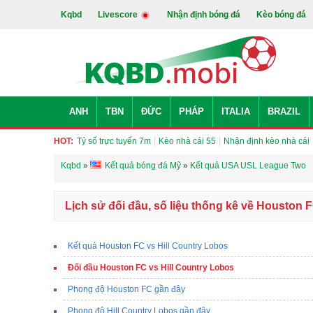
Kqbd
Livescore
Nhận định bóng đá
Kèo bóng đá
ANH
TBN
ĐỨC
PHÁP
ITALIA
BRAZIL
HOT:
Tỷ số trực tuyến 7m
Kèo nhà cái 55
Nhận định kèo nhà cái
Kqbd
»
Kết quả bóng đá Mỹ
»
Kết quả USA USL League Two
Lịch sử đối đầu, số liệu thống kê về Houston 
Kết quả Houston FC vs Hill Country Lobos
Đối đầu Houston FC vs Hill Country Lobos
Phong độ Houston FC gần đây
Phong độ Hill Country Lobos gần đây