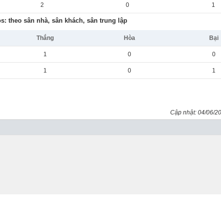
2
0
1
s: theo sân nhà, sân khách, sân trung lập
Thắng
Hòa
Bại
1
0
0
1
0
1
Cập nhật:
04/06/2