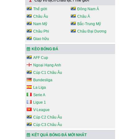
Cúp Vô địch Châu lục / Thế giới
Thế giới
Đông Nam Á
Châu Âu
Châu Á
Nam Mỹ
Bắc-Trung Mỹ
Châu Phi
Châu Đại Dương
Giao hữu
KÈO BÓNG ĐÁ
AFF Cup
Ngoại Hạng Anh
Cúp C1 Châu Âu
Bundesliga
La Liga
Serie A
Ligue 1
V-League
Cúp C2 Châu Âu
Cúp C3 Châu Âu
KẾT QUẢ BÓNG ĐÁ MỚI NHẤT