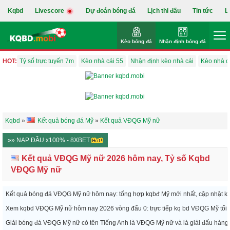
Kqbd
Livescore
Dự đoán bóng đá
Lịch thi đấu
Tin tức
L
Kèo bóng đá
Nhận định bóng đá
HOT:
Tỷ số trực tuyến 7m
Kèo nhà cái 55
Nhận định kèo nhà cái
Kèo nhà c
Kqbd
»
Kết quả bóng đá Mỹ
»
Kết quả VĐQG Mỹ nữ
»» NẠP ĐẦU x100% - 8XBET
Kết quả VĐQG Mỹ nữ 2026 hôm nay, Tỷ số Kqbd
VĐQG Mỹ nữ
Kết quả bóng đá VĐQG Mỹ nữ hôm nay: tổng hợp kqbđ Mỹ mới nhất, cập nhật kết
Xem kqbd VĐQG Mỹ nữ hôm nay 2026 vòng đấu 0: trực tiếp kq bd VĐQG Mỹ tối, đ
Giải bóng đá VĐQG Mỹ nữ có tên Tiếng Anh là VĐQG Mỹ nữ và là giải đấu hàng 