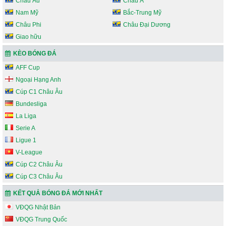
Châu Âu
Châu Á
Nam Mỹ
Bắc-Trung Mỹ
Châu Phi
Châu Đại Dương
Giao hữu
KÈO BÓNG ĐÁ
AFF Cup
Ngoại Hạng Anh
Cúp C1 Châu Âu
Bundesliga
La Liga
Serie A
Ligue 1
V-League
Cúp C2 Châu Âu
Cúp C3 Châu Âu
KẾT QUẢ BÓNG ĐÁ MỚI NHẤT
VĐQG Nhật Bản
VĐQG Trung Quốc