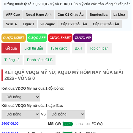
Tường thuật tỷ số KQ VĐQG Mỹ và BĐKQ Cúp Mỹ của các trận vòng tứ kết, bán kết
AFF Cup
Ngoại Hạng Anh
Cúp C1 Châu Âu
Bundesliga
La Liga
Serie A
Ligue 1
V-League
Cúp C2 Châu Âu
Cúp C3 Châu Âu
CƯỢC 8XBET
CƯỢC AFF
CƯỢC 8XBET
CƯỢC VIP
Kết quả
Lịch thi đấu
Tỷ lệ cược
BXH
Top ghi bàn
Thống kê
Danh sách CLB
KẾT QUẢ VĐQG MỸ NỮ, KQBD MỸ HÔM NAY MÙA GIẢI
2026 - VÒNG 0
Kết quả VĐQG Mỹ nữ của 1 đội bóng:
Kết quả VĐQG Mỹ nữ của 1 cặp đấu:
VS
MSI (W)
Lancaster FC (W)
24/07 06:00
3
-
1