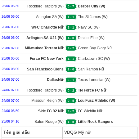
(W)
Rockford Raptors (W)
Berber City (W)
26/06 06:30
0
-
7
Arlington SA (W)
The St James (W)
26/06 06:00
1
-
1
WFC Charlotte Nữ
Navy SC (W)
26/06 05:00
2
-
1
Arlington SA U21 (W)
District Elite (W)
26/06 03:00
4
-
0
Milwaukee Torrent Nữ
Green Bay Glory Nữ
25/06 07:00
3
-
2
Force FC New York
Clarkstown SC (W)
25/06 05:00
4
-
1
(W)
San Francisco Glens
San Ramon Nữ
25/06 03:00
2
-
0
SC Nữ
DallasNữ
Texas Lonestar (W)
24/06 07:00
6
-
1
Rockford Raptors (W)
TN Force FC Nữ
24/06 07:00
0
-
2
Missouri Reign (W)
Lou Fusz Athletic (W)
24/06 07:00
0
-
5
Side FC 92 Nữ
FC Wichita Nữ
24/06 06:50
3
-
2
Baton Rouge (W)
Little Rock Rangers
23/06 04:10
1
-
5
(W)
Tên giải đấu
VĐQG Mỹ nữ