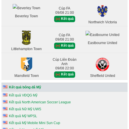
Cúp FA
09/08 21:00
Beverley Town
Kết quả
Northwich Victoria
Cúp FA
09/08 21:00
Eastbourne United
Kết quả
Littlehampton Town
Cúp Liên Đoàn
Anh
09/08 22:00
Kết quả
Mansfield Town
Sheffield United
Kết quả bóng đá Mỹ
Kết quả VĐQG Mỹ
Kết quả North American Soccer League
Kết quả Nữ Mỹ UWS
Kết quả Mỹ WPSL
Kết quả Mỹ Mobile Mini Sun Cup