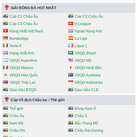
GIẢI BÓNG ĐÁ HOT NHẤT
Cúp C1 Châu Âu
Cúp C2 Châu Âu
Cúp C3 Châu Âu
V-League
Hạng nhất Việt Nam
Ngoại Hạng Anh
Bundesliga
La Liga
Serie A
Ligue 1
Hạng nhất Anh
VĐQG Brazil
VĐQG Argentina
VĐQG Mỹ
VĐQG Mexico
VĐQG Nhật Bản
VĐQG Hàn Quốc
VĐQG Australia
VĐQG Thái Lan
VĐQG Indonesia
Giao hữu ĐTQG
Giao hữu CLB
Cúp Vô địch Châu lục / Thế giới
Thế giới
Đông Nam Á
Châu Âu
Châu Á
Nam Mỹ
Bắc-Trung Mỹ
Châu Phi
Châu Đại Dương