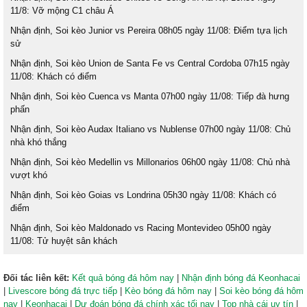
11/8: Vỡ mộng C1 châu Á
Nhận định, Soi kèo Junior vs Pereira 08h05 ngày 11/08: Điểm tựa lịch
sử
Nhận định, Soi kèo Union de Santa Fe vs Central Cordoba 07h15 ngày
11/08: Khách có điểm
Nhận định, Soi kèo Cuenca vs Manta 07h00 ngày 11/08: Tiếp đà hưng
phấn
Nhận định, Soi kèo Audax Italiano vs Nublense 07h00 ngày 11/08: Chủ
nhà khó thắng
Nhận định, Soi kèo Medellin vs Millonarios 06h00 ngày 11/08: Chủ nhà
vượt khó
Nhận định, Soi kèo Goias vs Londrina 05h30 ngày 11/08: Khách có
điểm
Nhận định, Soi kèo Maldonado vs Racing Montevideo 05h00 ngày
11/08: Tử huyệt sân khách
Đối tác liên kết:
Kết quả bóng đá hôm nay
|
Nhận định bóng đá Keonhacai
|
Livescore bóng đá trực tiếp
|
Kèo bóng đá hôm nay
|
Soi kèo bóng đá hôm
nay
|
Keonhacai
|
Dự đoán bóng đá chính xác tối nay
|
Top nhà cái uy tín
|