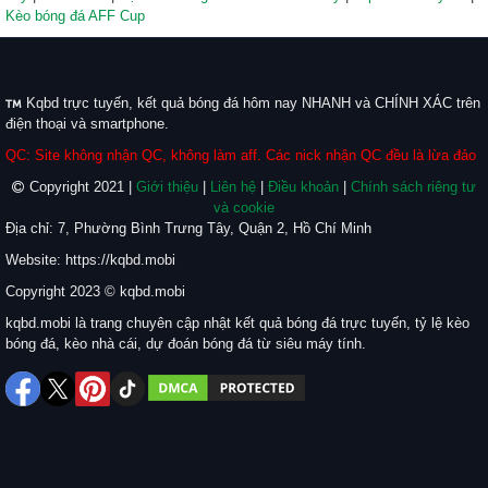
Kèo bóng đá AFF Cup
Kqbd trực tuyến, kết quả bóng đá hôm nay NHANH và CHÍNH XÁC trên
điện thoại và smartphone.
QC: Site không nhận QC, không làm aff. Các nick nhận QC đều là lừa đảo
Copyright 2021 |
Giới thiệu
|
Liên hệ
|
Điều khoản
|
Chính sách riêng tư
và cookie
Địa chỉ: 7, Phường Bình Trưng Tây, Quận 2, Hồ Chí Minh
Website: https://kqbd.mobi
Copyright 2023 © kqbd.mobi
kqbd.mobi là trang chuyên cập nhật kết quả bóng đá trực tuyến, tỷ lệ kèo
bóng đá, kèo nhà cái, dự đoán bóng đá từ siêu máy tính.