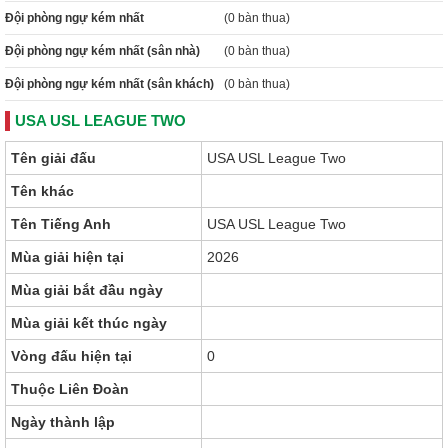
Đội phòng ngự kém nhất
(0 bàn thua)
Đội phòng ngự kém nhất (sân nhà)
(0 bàn thua)
Đội phòng ngự kém nhất (sân khách)
(0 bàn thua)
USA USL LEAGUE TWO
Tên giải đấu
USA USL League Two
Tên khác
Tên Tiếng Anh
USA USL League Two
Mùa giải hiện tại
2026
Mùa giải bắt đầu ngày
Mùa giải kết thúc ngày
Vòng đấu hiện tại
0
Thuộc Liên Đoàn
Ngày thành lập