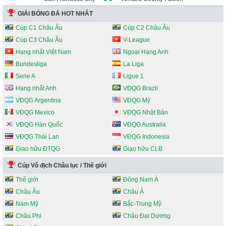
GIẢI BÓNG ĐÁ HOT NHẤT
Cúp C1 Châu Âu
Cúp C2 Châu Âu
Cúp C3 Châu Âu
V-League
Hạng nhất Việt Nam
Ngoại Hạng Anh
Bundesliga
La Liga
Serie A
Ligue 1
Hạng nhất Anh
VĐQG Brazil
VĐQG Argentina
VĐQG Mỹ
VĐQG Mexico
VĐQG Nhật Bản
VĐQG Hàn Quốc
VĐQG Australia
VĐQG Thái Lan
VĐQG Indonesia
Giao hữu ĐTQG
Giao hữu CLB
Cúp Vô địch Châu lục / Thế giới
Thế giới
Đông Nam Á
Châu Âu
Châu Á
Nam Mỹ
Bắc-Trung Mỹ
Châu Phi
Châu Đại Dương