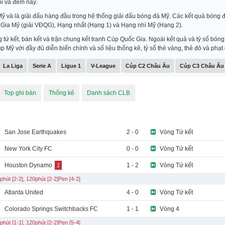
ối và đêm nay.
ỹ và là giải đấu hàng đầu trong hệ thống giải đấu bóng đá Mỹ. Các kết quả bóng
Gia Mỹ (giải VĐQG), Hạng nhất (Hạng 1) và Hạng nhì Mỹ (Hạng 2).
 kết, bán kết và trận chung kết tranh Cúp Quốc Gia. Ngoài kết quả và tỷ số bón
ỹ với đầy đủ diễn biến chính và số liệu thống kê, tỷ số thẻ vàng, thẻ đỏ và phạt 
La Liga
Serie A
Ligue 1
V-League
Cúp C2 Châu Âu
Cúp C3 Châu Âu
Top ghi bàn
Thống kê
Danh sách CLB
San Jose Earthquakes
2
-
0
Vòng Tứ kết
New York City FC
0
-
0
Vòng Tứ kết
Houston Dynamo
1
-
2
Vòng Tứ kết
1
phút [2-2], 120phút [2-2]Pen [4-2]
Atlanta United
4
-
0
Vòng Tứ kết
Colorado Springs Switchbacks FC
1
-
1
Vòng 4
phút [1-1], 120phút [2-2]Pen [5-4]