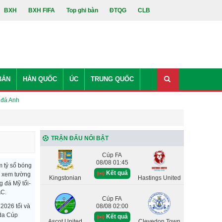
BXH
BXH FIFA
Top ghi bàn
ĐTQG
CLB
BẢN
HÀN QUỐC
ÚC
TRUNG QUỐC
 đá Anh
TRẬN ĐẤU NỔI BẬT
Cúp FA
08/08 01:45
 tỷ số bóng
Kết quả
: xem tường
Kingstonian
Hastings United
g đá Mỹ tối-
ÁC.
Cúp FA
2026 tối và
08/08 02:00
 da Cúp
Kết quả
Ascot United
Clevedon Town