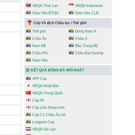
VĐQG Thái Lan
VĐQG Indonesia
Giao hữu ĐTQG
Giao hữu CLB
Cúp Vô địch Châu lục / Thế giới
Thế giới
Đông Nam Á
Châu Âu
Châu Á
Nam Mỹ
Bắc-Trung Mỹ
Châu Phi
Châu Đại Dương
Giao hữu
KẾT QUẢ BÓNG ĐÁ MỚI NHẤT
AFF Cup
VĐQG Nhật Bản
VĐQG Trung Quốc
Cúp FA
Cúp Liên Đoàn Anh
Cúp C1 Châu Âu nữ
Leagues Cup
VĐQG Hà Lan