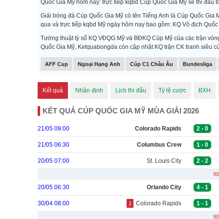
Quốc Gia Mỹ hom nay: trực tiếp kqbd Cúp Quốc Gia Mỹ sẽ thi đấu t
Giải bóng đá Cúp Quốc Gia Mỹ có tên Tiếng Anh là Cúp Quốc Gia M
qua và trực tiếp kqbd Mỹ ngày hôm nay bao gồm: KQ Vô địch Quốc 
Tường thuật tỷ số KQ VĐQG Mỹ và BĐKQ Cúp Mỹ của các trận vòng tứ
Quốc Gia Mỹ, Ketquabongda còn cập nhật KQ trận CK tranh siêu cúp M
AFF Cup
Ngoại Hạng Anh
Cúp C1 Châu Âu
Bundesliga
Kết quả
Nhận định
Lịch thi đấu
Tỷ lệ cược
BXH
KẾT QUẢ CÚP QUỐC GIA MỸ MÙA GIẢI 2026
21/05 09:00
Colorado Rapids
2
-
0
21/05 06:30
Columbus Crew
1
-
0
20/05 07:00
St. Louis City
2
-
2
90
20/05 06:30
Orlando City
4
-
1
30/04 08:00
Colorado Rapids
1
-
1
1
90