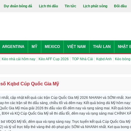
Dự đoán bóng đá
Lịch thi đấu
Tin tức
Lịch phát sóng
Đối đầu
ARGENTINA
MỸ
MEXICO
VIỆT NAM
THÁI LAN
NHẬT 
Kèo nhà cái hôm nay
Kèo AFF Cup 2026
TOP Nhà Cái
Kqbd Anh
Kèo bóng
ỷ số Kqbd Cúp Quốc Gia Mỹ
 nhất, cập nhật kết quả các trận Cúp Quốc Gia Mỹ 2026 NHANH và SỚM nhất. Xem
-hn các trận sẽ thi đấu sáng, chiều tối và đêm nay. Kết quả bóng đá Mỹ hôm nay
úp Quốc Gia Mỹ mùa giải 2026 thi đấu vào tối đêm nay và rạng sáng mai. Kết quả bón
 BXH và KQ Cúp Quốc Gia Mỹ sẽ thi đấu tối, đêm nay và rạng sáng mai CHÍNH X
bd VĐQG Mỹ tối, đêm qua và rạng sáng nay. Trực tuyến kết quả Cúp Quốc Gia Mỹ 
 và tỷ số trực tiếp thẻ vàng-thẻ đỏ-phạt góc SỚM và NHANH nhất. Ket qua bong