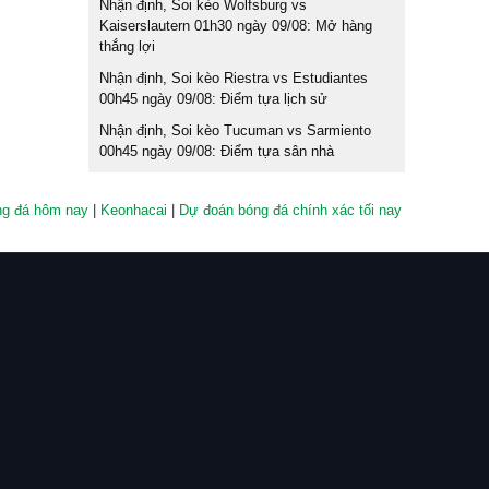
Nhận định, Soi kèo Wolfsburg vs
Kaiserslautern 01h30 ngày 09/08: Mở hàng
thắng lợi
Nhận định, Soi kèo Riestra vs Estudiantes
00h45 ngày 09/08: Điểm tựa lịch sử
Nhận định, Soi kèo Tucuman vs Sarmiento
00h45 ngày 09/08: Điểm tựa sân nhà
ng đá hôm nay
|
Keonhacai
|
Dự đoán bóng đá chính xác tối nay