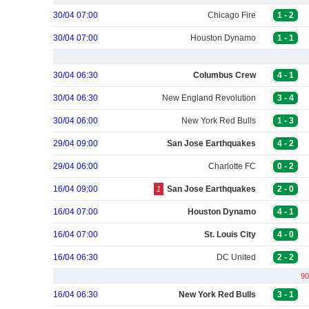
30/04 07:00
Chicago Fire
1
-
2
30/04 07:00
Houston Dynamo
1
-
1
30/04 06:30
Columbus Crew
4
-
1
30/04 06:30
New England Revolution
3
-
4
30/04 06:00
New York Red Bulls
1
-
3
29/04 09:00
San Jose Earthquakes
4
-
2
29/04 06:00
Charlotte FC
0
-
2
16/04 09:00
San Jose Earthquakes
2
-
0
1
16/04 07:00
Houston Dynamo
4
-
1
16/04 07:00
St. Louis City
4
-
0
16/04 06:30
DC United
2
-
2
90
16/04 06:30
New York Red Bulls
3
-
1