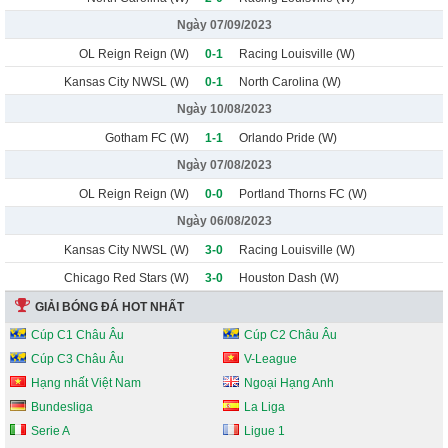
Ngày 07/09/2023
OL Reign Reign (W)
0-1
Racing Louisville (W)
Kansas City NWSL (W)
0-1
North Carolina (W)
Ngày 10/08/2023
Gotham FC (W)
1-1
Orlando Pride (W)
Ngày 07/08/2023
OL Reign Reign (W)
0-0
Portland Thorns FC (W)
Ngày 06/08/2023
Kansas City NWSL (W)
3-0
Racing Louisville (W)
Chicago Red Stars (W)
3-0
Houston Dash (W)
GIẢI BÓNG ĐÁ HOT NHẤT
Cúp C1 Châu Âu
Cúp C2 Châu Âu
Cúp C3 Châu Âu
V-League
Hạng nhất Việt Nam
Ngoại Hạng Anh
Bundesliga
La Liga
Serie A
Ligue 1