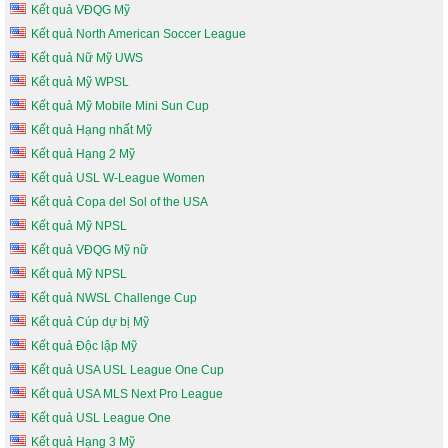
Kết quả VĐQG Mỹ
Kết quả North American Soccer League
Kết quả Nữ Mỹ UWS
Kết quả Mỹ WPSL
Kết quả Mỹ Mobile Mini Sun Cup
Kết quả Hạng nhất Mỹ
Kết quả Hạng 2 Mỹ
Kết quả USL W-League Women
Kết quả Copa del Sol of the USA
Kết quả Mỹ NPSL
Kết quả VĐQG Mỹ nữ
Kết quả Mỹ NPSL
Kết quả NWSL Challenge Cup
Kết quả Cúp dự bị Mỹ
Kết quả Độc lập Mỹ
Kết quả USA USL League One Cup
Kết quả USA MLS Next Pro League
Kết quả USL League One
Kết quả Hạng 3 Mỹ