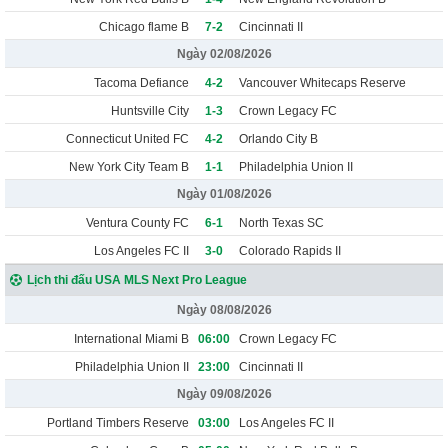
Chicago flame B
7-2
Cincinnati II
Ngày 02/08/2026
Tacoma Defiance
4-2
Vancouver Whitecaps Reserve
Huntsville City
1-3
Crown Legacy FC
Connecticut United FC
4-2
Orlando City B
New York City Team B
1-1
Philadelphia Union II
Ngày 01/08/2026
Ventura County FC
6-1
North Texas SC
Los Angeles FC II
3-0
Colorado Rapids II
Lịch thi đấu USA MLS Next Pro League
Ngày 08/08/2026
International Miami B
06:00
Crown Legacy FC
Philadelphia Union II
23:00
Cincinnati II
Ngày 09/08/2026
Portland Timbers Reserve
03:00
Los Angeles FC II