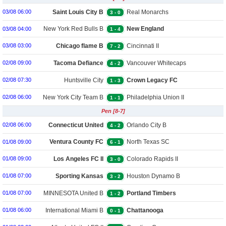
Reserve
Saint Louis City B
Real Monarchs
03/08 06:00
3
-
0
New York Red Bulls B
New England
03/08 04:00
1
-
4
Revolution B
Chicago flame B
Cincinnati II
03/08 03:00
7
-
2
Tacoma Defiance
Vancouver Whitecaps
02/08 09:00
4
-
2
Reserve
Huntsville City
Crown Legacy FC
02/08 07:30
1
-
3
New York City Team B
Philadelphia Union II
02/08 06:00
1
-
1
Pen [8-7]
Connecticut United
Orlando City B
02/08 06:00
4
-
2
FC
Ventura County FC
North Texas SC
01/08 09:00
6
-
1
Los Angeles FC II
Colorado Rapids II
01/08 09:00
3
-
0
Sporting Kansas
Houston Dynamo B
01/08 07:00
3
-
2
City(R)
MINNESOTA United B
Portland Timbers
01/08 07:00
1
-
2
Reserve
International Miami B
Chattanooga
01/08 06:00
0
-
1