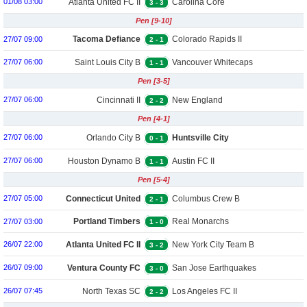
Atlanta United FC II
Carolina Core
01/08 03:00
3
-
3
Pen [9-10]
Tacoma Defiance
Colorado Rapids II
27/07 09:00
2
-
1
Saint Louis City B
Vancouver Whitecaps
27/07 06:00
1
-
1
Pen [3-5]
Reserve
Cincinnati II
New England
27/07 06:00
2
-
2
Pen [4-1]
Revolution B
Orlando City B
Huntsville City
27/07 06:00
0
-
1
Houston Dynamo B
Austin FC II
27/07 06:00
1
-
1
Pen [5-4]
Connecticut United
Columbus Crew B
27/07 05:00
2
-
1
FC
Portland Timbers
Real Monarchs
27/07 03:00
1
-
0
Reserve
Atlanta United FC II
New York City Team B
26/07 22:00
3
-
2
Ventura County FC
San Jose Earthquakes
26/07 09:00
3
-
0
Reserve
North Texas SC
Los Angeles FC II
26/07 07:45
2
-
2