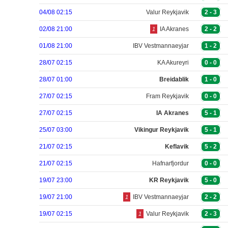
04/08 02:15
Valur Reykjavik
2
-
3
02/08 21:00
IA Akranes
2
-
2
1
01/08 21:00
IBV Vestmannaeyjar
1
-
2
28/07 02:15
KA Akureyri
0
-
0
28/07 01:00
Breidablik
1
-
0
27/07 02:15
Fram Reykjavik
0
-
0
27/07 02:15
IA Akranes
5
-
1
25/07 03:00
Vikingur Reykjavik
5
-
1
21/07 02:15
Keflavik
5
-
2
21/07 02:15
Hafnarfjordur
0
-
0
19/07 23:00
KR Reykjavik
5
-
0
19/07 21:00
IBV Vestmannaeyjar
2
-
2
1
19/07 02:15
Valur Reykjavik
2
-
3
1