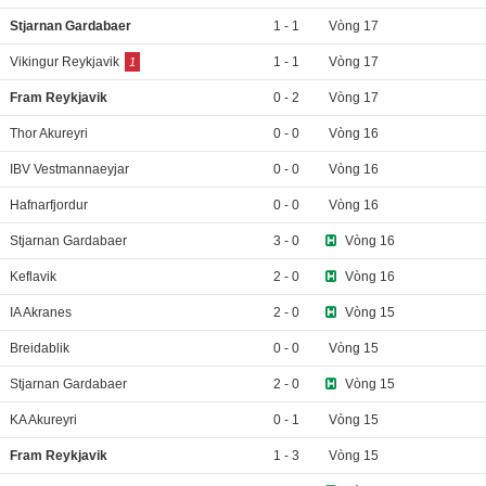
Stjarnan Gardabaer
1
-
1
Vòng 17
Vikingur Reykjavik
1
-
1
Vòng 17
1
Fram Reykjavik
0
-
2
Vòng 17
Thor Akureyri
0
-
0
Vòng 16
IBV Vestmannaeyjar
0
-
0
Vòng 16
Hafnarfjordur
0
-
0
Vòng 16
Stjarnan Gardabaer
3
-
0
Vòng 16
Keflavik
2
-
0
Vòng 16
IA Akranes
2
-
0
Vòng 15
Breidablik
0
-
0
Vòng 15
Stjarnan Gardabaer
2
-
0
Vòng 15
KA Akureyri
0
-
1
Vòng 15
Fram Reykjavik
1
-
3
Vòng 15