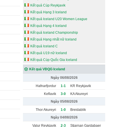
Kết quả Cúp Reykjavik
Kết quả Hạng 3 Iceland
Kết quả Iceland U20 Women League
Kết quả Hạng 4 Iceland
Kết quả Iceland Championship
Kết quả Hạng nhất nữ Iceland
Kết quả Iceland C
Kết quả U19 nữ Iceland
Kết quả Cúp Quốc Gia Iceland
Kết quả VĐQG Iceland
Ngày 06/08/2026
Hafnarfjordur
1-1
KR Reykjavik
Keflavik
3-0
KA Akureyri
Ngày 05/08/2026
Thor Akureyri
1-0
Breidablik
Ngày 04/08/2026
Valur Reykjavik
2-3
Stjarnan Gardabaer