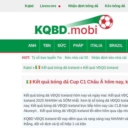
Kqbd
Livescore
Nhận định bóng đá
Kèo bóng đá
ANH
TBN
ĐỨC
PHÁP
ITALIA
BRAZIL
HOT:
Tỷ số trực tuyến 7m
Kèo nhà cái 55
Nhận định kèo nhà cái
Kqbd
»
Kết quả bóng đá Iceland
»
Kết quả VĐQG Iceland
Kết quả bóng đá Cup C1 Châu Á hôm nay, k
Kết quả bóng đá VĐQG Iceland hôm nay và ngày mai: Kết quả VĐQG
Iceland 2025 NHANH và SỚM nhất. Xem tỷ số bóng đá VĐQG Iceland
nay. Kết quả bóng đá VĐQG Iceland trực tiếp hôm nay các CLB hàng đ
Akureyri... Kết quả bóng đá VĐQG Iceland tối-đêm hôm qua cập nh
KQBD VĐQG Iceland tối nay-đêm qua và rạng sáng nay NHANH và S
thắng, đội vô địch và tỷ số hiệp 1-cả trận.