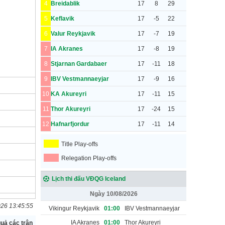
4
Breidablik
17
8
29
5
Keflavik
17
-5
22
6
Valur Reykjavik
17
-7
19
7
IA Akranes
17
-8
19
8
Stjarnan Gardabaer
17
-11
18
9
IBV Vestmannaeyjar
17
-9
16
10
KA Akureyri
17
-11
15
11
Thor Akureyri
17
-24
15
12
Hafnarfjordur
17
-11
14
Title Play-offs
Relegation Play-offs
Lịch thi đấu VĐQG Iceland
Ngày 10/08/2026
026 13:45:55
Vikingur Reykjavik
01:00
IBV Vestmannaeyjar
IA Akranes
01:00
Thor Akureyri
uả các trận