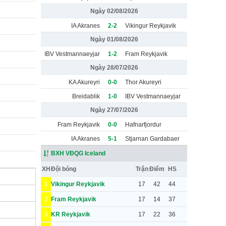
Ngày 02/08/2026
IA Akranes
2-2
Vikingur Reykjavik
Ngày 01/08/2026
IBV Vestmannaeyjar
1-2
Fram Reykjavik
Ngày 28/07/2026
KA Akureyri
0-0
Thor Akureyri
Breidablik
1-0
IBV Vestmannaeyjar
Ngày 27/07/2026
Fram Reykjavik
0-0
Hafnarfjordur
IA Akranes
5-1
Stjarnan Gardabaer
BXH VĐQG Iceland
XH
Đội bóng
Trận
Điểm
HS
1
Vikingur Reykjavik
17
42
44
2
Fram Reykjavik
17
14
37
3
KR Reykjavik
17
22
36