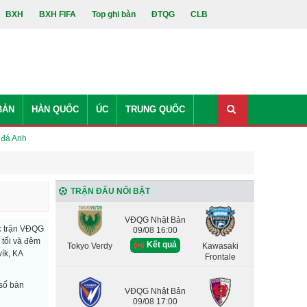
BXH
BXH FIFA
Top ghi bàn
ĐTQG
CLB
BẢN
HÀN QUỐC
ÚC
TRUNG QUỐC
 đá Anh
TRẬN ĐẤU NỔI BẬT
VĐQG Nhật Bản
ác trận VĐQG
09/08 16:00
 tối và đêm
Kết quả
Tokyo Verdy
Kawasaki
ík, KA
Frontale
số bàn
VĐQG Nhật Bản
09/08 17:00