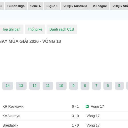
u
Bundesliga
Serie A
Ligue 1
VĐQG Australia
V-League
VĐQG Nhậ
Top ghi bàn
Thống kê
Danh sách CLB
Y MÙA GIẢI 2026 - VÒNG 18
14
13
12
11
10
9
8
7
6
5
KR Reykjavik
0
-
1
Vòng 17
KA Akureyri
3
-
0
Vòng 17
Breidablik
1
-
0
Vòng 17