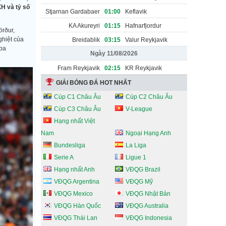
H và tỷ số
Stjarnan Gardabaer
01:00
Keflavik
KA Akureyri
01:15
Hafnarfjordur
örður,
ghiệt của
Breidablik
03:15
Valur Reykjavik
opa
Ngày 11/08/2026
Fram Reykjavik
02:15
KR Reykjavik
GIẢI BÓNG ĐÁ HOT NHẤT
Cúp C1 Châu Âu
Cúp C2 Châu Âu
Cúp C3 Châu Âu
V-League
Hạng nhất Việt
Nam
Ngoại Hạng Anh
Bundesliga
La Liga
Serie A
Ligue 1
Hạng nhất Anh
VĐQG Brazil
VĐQG Argentina
VĐQG Mỹ
VĐQG Mexico
VĐQG Nhật Bản
VĐQG Hàn Quốc
VĐQG Australia
VĐQG Thái Lan
VĐQG Indonesia