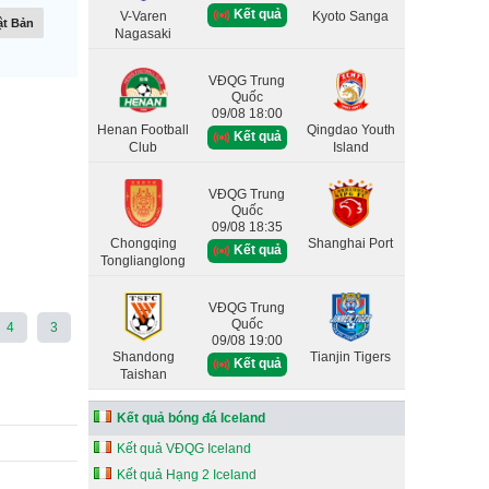
Kết quả
V-Varen
Kyoto Sanga
t Bản
Nagasaki
VĐQG Trung
Quốc
09/08 18:00
Henan Football
Qingdao Youth
Kết quả
Club
Island
VĐQG Trung
Quốc
09/08 18:35
Chongqing
Shanghai Port
Kết quả
Tonglianglong
VĐQG Trung
Quốc
4
3
09/08 19:00
Shandong
Tianjin Tigers
Kết quả
Taishan
Kết quả bóng đá Iceland
Kết quả VĐQG Iceland
Kết quả Hạng 2 Iceland