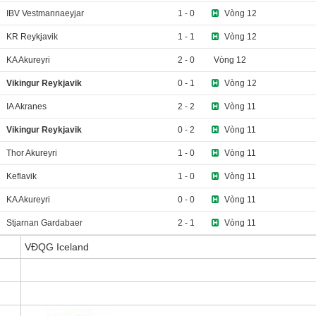
IBV Vestmannaeyjar
1
-
0
Vòng 12
KR Reykjavik
1
-
1
Vòng 12
KA Akureyri
2
-
0
Vòng 12
Vikingur Reykjavik
0
-
1
Vòng 12
IA Akranes
2
-
2
Vòng 11
Vikingur Reykjavik
0
-
2
Vòng 11
Thor Akureyri
1
-
0
Vòng 11
Keflavik
1
-
0
Vòng 11
KA Akureyri
0
-
0
Vòng 11
Stjarnan Gardabaer
2
-
1
Vòng 11
VĐQG Iceland