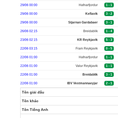
29/06 00:00
Hafnarfjordur
1
-
1
29/06 00:00
Keflavik
3
-
2
29/06 00:00
Stjarnan Gardabaer
3
-
1
26/06 02:15
Breidablik
1
-
4
23/06 02:15
KR Reykjavik
5
-
3
22/06 03:15
Fram Reykjavik
0
-
5
22/06 01:00
Hafnarfjordur
1
-
1
22/06 01:00
Valur Reykjavik
1
-
1
22/06 01:00
Breidablik
3
-
1
22/06 01:00
IBV Vestmannaeyjar
2
-
1
Tên giải đấu
Tên khác
Tên Tiếng Anh