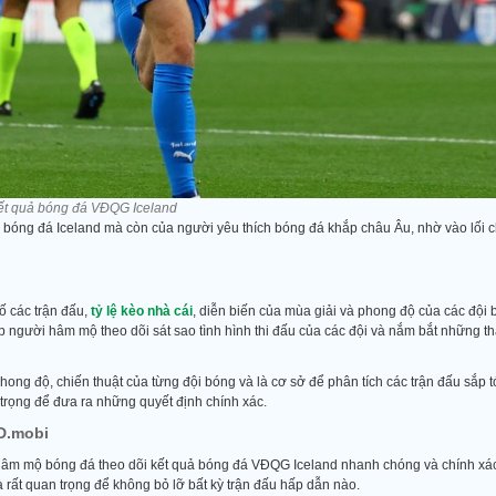
ết quả bóng đá VĐQG Iceland
 bóng đá Iceland mà còn của người yêu thích bóng đá khắp châu Âu, nhờ vào lối c
số các trận đấu,
tỷ lệ kèo nhà cái
, diễn biến của mùa giải và phong độ của các đội
p người hâm mộ theo dõi sát sao tình hình thi đấu của các đội và nắm bắt những th
hong độ, chiến thuật của từng đội bóng và là cơ sở để phân tích các trận đấu sắp tớ
 trọng để đưa ra những quyết định chính xác.
D.mobi
 hâm mộ bóng đá theo dõi kết quả bóng đá VĐQG Iceland nhanh chóng và chính xác
là rất quan trọng để không bỏ lỡ bất kỳ trận đấu hấp dẫn nào.