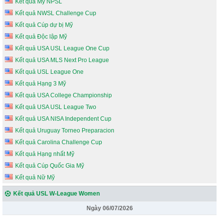
Kết quả Mỹ NPSL
Kết quả NWSL Challenge Cup
Kết quả Cúp dự bị Mỹ
Kết quả Độc lập Mỹ
Kết quả USA USL League One Cup
Kết quả USA MLS Next Pro League
Kết quả USL League One
Kết quả Hạng 3 Mỹ
Kết quả USA College Championship
Kết quả USA USL League Two
Kết quả USA NISA Independent Cup
Kết quả Uruguay Torneo Preparacion
Kết quả Carolina Challenge Cup
Kết quả Hạng nhất Mỹ
Kết quả Cúp Quốc Gia Mỹ
Kết quả Nữ Mỹ
Kết quả USL W-League Women
Ngày 06/07/2026