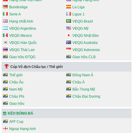
Hạng nhất Việt Nam
Ngoại Hạng Anh
Bundesliga
La Liga
Serie A
Ligue 1
Hạng nhất Anh
VĐQG Brazil
VĐQG Argentina
VĐQG Mỹ
VĐQG Mexico
VĐQG Nhật Bản
VĐQG Hàn Quốc
VĐQG Australia
VĐQG Thái Lan
VĐQG Indonesia
Giao hữu ĐTQG
Giao hữu CLB
Cúp Vô địch Châu lục / Thế giới
Thế giới
Đông Nam Á
Châu Âu
Châu Á
Nam Mỹ
Bắc-Trung Mỹ
Châu Phi
Châu Đại Dương
Giao hữu
KÈO BÓNG ĐÁ
AFF Cup
Ngoại Hạng Anh