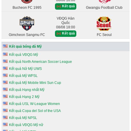
08/08 18:00
Kết quả
Bucheon FC 1995
Gwangju Football Club
VĐQG Hàn
Quốc
08/08 18:00
Kết quả
Gimcheon Sangmu FC
FC Seoul
Kết quả bóng đá Mỹ
Kết quả VĐQG Mỹ
Kết quả North American Soccer League
Kết quả Nữ Mỹ UWS
Kết quả Mỹ WPSL
Kết quả Mỹ Mobile Mini Sun Cup
Kết quả Hạng nhất Mỹ
Kết quả Hạng 2 Mỹ
Kết quả USL W-League Women
Kết quả Copa del Sol of the USA
Kết quả Mỹ NPSL
Kết quả VĐQG Mỹ nữ