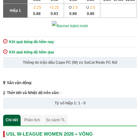
-
2.25
+
2.25
O
2.5
U
2.5
Hiệp 1
0.88
0.93
0.90
0.90
Kết quả bóng đá hôm nay
Kết quả bóng đá hôm qua
Thông tin trận đấu Capo FC (W) vs SoCal Reds FC Nữ
Sân vận động:
Thời tiết và Nhiệt độ trên sân:
-
Tỷ số hiệp 1:
1
-
0
Chi tiết
Phân tích
So sánh TL
USL W-LEAGUE WOMEN 2026 » VÒNG