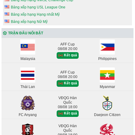
Bảng xếp hạng NWSL Challenge Cup
Bảng xếp hạng USL League One
Bảng xếp hạng Hạng nhất Mỹ
Bảng xếp hạng Nữ Mỹ
TRẬN ĐẤU NỔI BẬT
AFF Cup
08/08 20:00
Kết quả
Malaysia
Philippines
AFF Cup
08/08 20:00
Kết quả
Thái Lan
Myanmar
VĐQG Hàn
Quốc
08/08 18:00
Kết quả
FC Anyang
Daejeon Citizen
VĐQG Hàn
Quốc