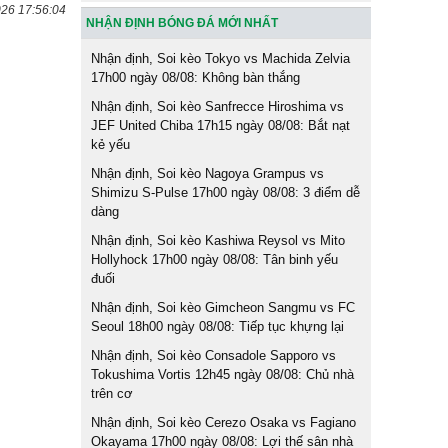
026 17:56:04
NHẬN ĐỊNH BÓNG ĐÁ MỚI NHẤT
Nhận định, Soi kèo Tokyo vs Machida Zelvia
17h00 ngày 08/08: Không bàn thắng
Nhận định, Soi kèo Sanfrecce Hiroshima vs
JEF United Chiba 17h15 ngày 08/08: Bắt nạt
kẻ yếu
Nhận định, Soi kèo Nagoya Grampus vs
Shimizu S-Pulse 17h00 ngày 08/08: 3 điểm dễ
dàng
Nhận định, Soi kèo Kashiwa Reysol vs Mito
Hollyhock 17h00 ngày 08/08: Tân binh yếu
đuối
Nhận định, Soi kèo Gimcheon Sangmu vs FC
Seoul 18h00 ngày 08/08: Tiếp tục khựng lại
Nhận định, Soi kèo Consadole Sapporo vs
Tokushima Vortis 12h45 ngày 08/08: Chủ nhà
trên cơ
Nhận định, Soi kèo Cerezo Osaka vs Fagiano
Okayama 17h00 ngày 08/08: Lợi thế sân nhà