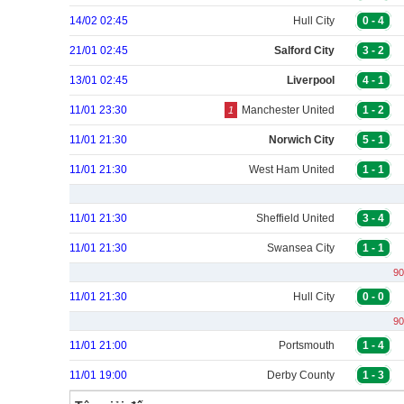
14/02 02:45
Hull City
0
-
4
21/01 02:45
Salford City
3
-
2
13/01 02:45
Liverpool
4
-
1
11/01 23:30
Manchester United
1
-
2
1
11/01 21:30
Norwich City
5
-
1
11/01 21:30
West Ham United
1
-
1
11/01 21:30
Sheffield United
3
-
4
11/01 21:30
Swansea City
1
-
1
90
11/01 21:30
Hull City
0
-
0
90
11/01 21:00
Portsmouth
1
-
4
11/01 19:00
Derby County
1
-
3