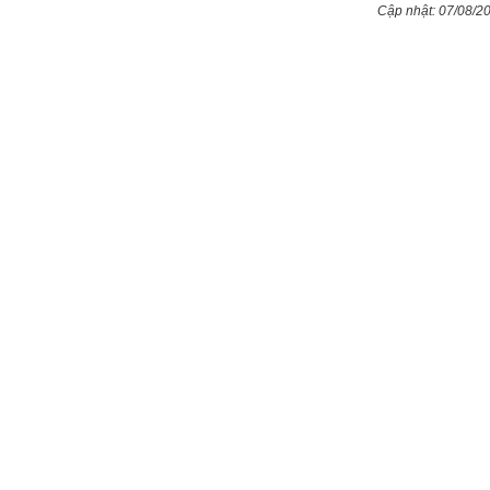
Cập nhật:
07/08/2