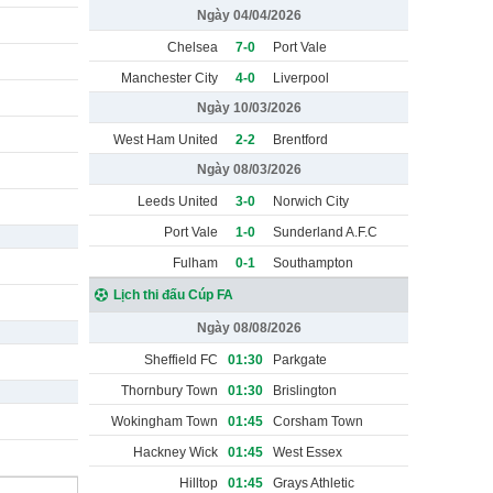
Ngày 04/04/2026
Chelsea
7-0
Port Vale
Manchester City
4-0
Liverpool
Ngày 10/03/2026
West Ham United
2-2
Brentford
Ngày 08/03/2026
Leeds United
3-0
Norwich City
Port Vale
1-0
Sunderland A.F.C
Fulham
0-1
Southampton
Lịch thi đấu Cúp FA
Ngày 08/08/2026
Sheffield FC
01:30
Parkgate
Thornbury Town
01:30
Brislington
Wokingham Town
01:45
Corsham Town
Hackney Wick
01:45
West Essex
Hilltop
01:45
Grays Athletic