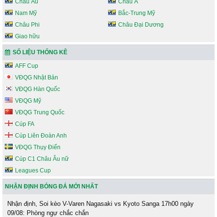
Châu Âu
Châu Á
Nam Mỹ
Bắc-Trung Mỹ
Châu Phi
Châu Đại Dương
Giao hữu
SỐ LIỆU THỐNG KÊ
AFF Cup
VĐQG Nhật Bản
VĐQG Hàn Quốc
VĐQG Mỹ
VĐQG Trung Quốc
Cúp FA
Cúp Liên Đoàn Anh
VĐQG Thụy Điển
Cúp C1 Châu Âu nữ
Leagues Cup
NHẬN ĐỊNH BÓNG ĐÁ MỚI NHẤT
Nhận định, Soi kèo V-Varen Nagasaki vs Kyoto Sanga 17h00 ngày
09/08: Phòng ngự chắc chắn