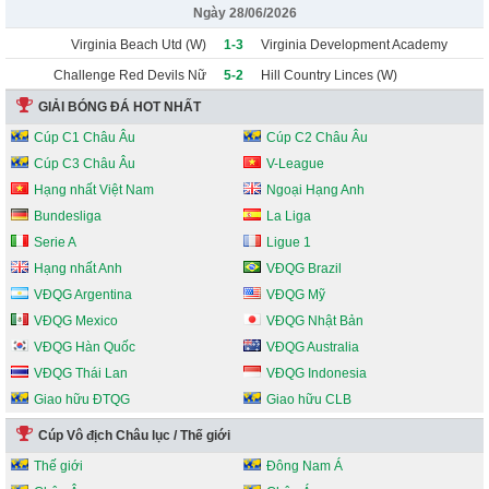
Ngày 28/06/2026
Virginia Beach Utd (W)
1-3
Virginia Development Academy
(W)
Challenge Red Devils Nữ
5-2
Hill Country Linces (W)
GIẢI BÓNG ĐÁ HOT NHẤT
Cúp C1 Châu Âu
Cúp C2 Châu Âu
Cúp C3 Châu Âu
V-League
Hạng nhất Việt Nam
Ngoại Hạng Anh
Bundesliga
La Liga
Serie A
Ligue 1
Hạng nhất Anh
VĐQG Brazil
VĐQG Argentina
VĐQG Mỹ
VĐQG Mexico
VĐQG Nhật Bản
VĐQG Hàn Quốc
VĐQG Australia
VĐQG Thái Lan
VĐQG Indonesia
Giao hữu ĐTQG
Giao hữu CLB
Cúp Vô địch Châu lục / Thế giới
Thế giới
Đông Nam Á