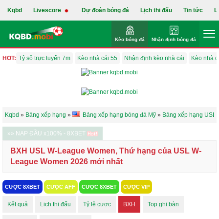
Kqbd
Livescore
Dự đoán bóng đá
Lịch thi đấu
Tin tức
L
Kèo bóng đá
Nhận định bóng đá
HOT:
Tỷ số trực tuyến 7m
Kèo nhà cái 55
Nhận định kèo nhà cái
Kèo nhà c
Kqbd
»
Bảng xếp hạng
»
Bảng xếp hạng bóng đá Mỹ
»
Bảng xếp hạng USL
»» NẠP ĐẦU x100% - 8XBET
BXH USL W-League Women, Thứ hạng của USL W-
League Women 2026 mới nhất
CƯỢC 8XBET
CƯỢC AFF
CƯỢC 8XBET
CƯỢC VIP
Kết quả
Lịch thi đấu
Tỷ lệ cược
BXH
Top ghi bàn