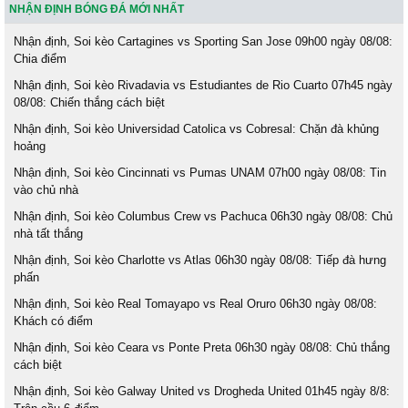
NHẬN ĐỊNH BÓNG ĐÁ MỚI NHẤT
Nhận định, Soi kèo Cartagines vs Sporting San Jose 09h00 ngày 08/08:
Chia điểm
Nhận định, Soi kèo Rivadavia vs Estudiantes de Rio Cuarto 07h45 ngày
08/08: Chiến thắng cách biệt
Nhận định, Soi kèo Universidad Catolica vs Cobresal: Chặn đà khủng
hoảng
Nhận định, Soi kèo Cincinnati vs Pumas UNAM 07h00 ngày 08/08: Tin
vào chủ nhà
Nhận định, Soi kèo Columbus Crew vs Pachuca 06h30 ngày 08/08: Chủ
nhà tất thắng
Nhận định, Soi kèo Charlotte vs Atlas 06h30 ngày 08/08: Tiếp đà hưng
phấn
Nhận định, Soi kèo Real Tomayapo vs Real Oruro 06h30 ngày 08/08:
Khách có điểm
Nhận định, Soi kèo Ceara vs Ponte Preta 06h30 ngày 08/08: Chủ thắng
cách biệt
Nhận định, Soi kèo Galway United vs Drogheda United 01h45 ngày 8/8: