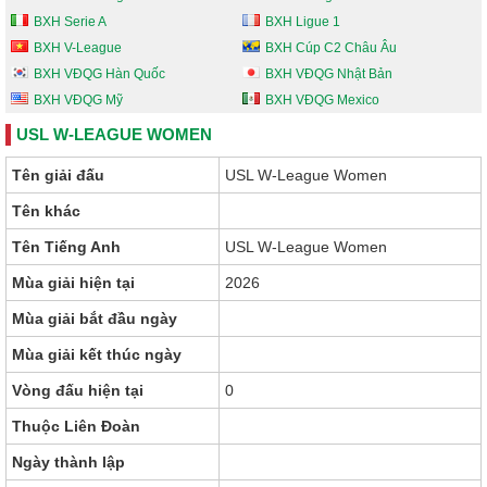
BXH Serie A
BXH Ligue 1
BXH V-League
BXH Cúp C2 Châu Âu
BXH VĐQG Hàn Quốc
BXH VĐQG Nhật Bản
BXH VĐQG Mỹ
BXH VĐQG Mexico
USL W-LEAGUE WOMEN
Tên giải đấu
USL W-League Women
Tên khác
Tên Tiếng Anh
USL W-League Women
Mùa giải hiện tại
2026
Mùa giải bắt đầu ngày
Mùa giải kết thúc ngày
Vòng đấu hiện tại
0
Thuộc Liên Đoàn
Ngày thành lập