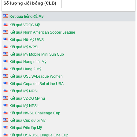
Số lượng đội bóng (CLB)
Kết quả bóng đá Mỹ
Kết quả VĐQG Mỹ
Kết quả North American Soccer League
Kết quả Nữ Mỹ UWS
Kết quả Mỹ WPSL
Kết quả Mỹ Mobile Mini Sun Cup
Kết quả Hạng nhất Mỹ
Kết quả Hạng 2 Mỹ
Kết quả USL W-League Women
Kết quả Copa del Sol of the USA
Kết quả Mỹ NPSL
Kết quả VĐQG Mỹ nữ
Kết quả Mỹ NPSL
Kết quả NWSL Challenge Cup
Kết quả Cúp dự bị Mỹ
Kết quả Độc lập Mỹ
Kết quả USA USL League One Cup