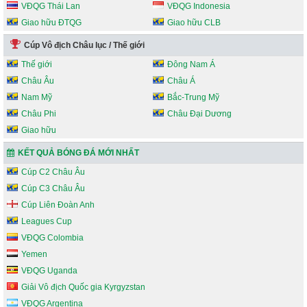
VĐQG Thái Lan
VĐQG Indonesia
Giao hữu ĐTQG
Giao hữu CLB
Cúp Vô địch Châu lục / Thế giới
Thế giới
Đông Nam Á
Châu Âu
Châu Á
Nam Mỹ
Bắc-Trung Mỹ
Châu Phi
Châu Đại Dương
Giao hữu
KẾT QUẢ BÓNG ĐÁ MỚI NHẤT
Cúp C2 Châu Âu
Cúp C3 Châu Âu
Cúp Liên Đoàn Anh
Leagues Cup
VĐQG Colombia
Yemen
VĐQG Uganda
Giải Vô địch Quốc gia Kyrgyzstan
VĐQG Argentina