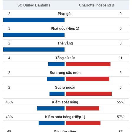
SC United Bantams
Charlotte Independ B
2
Phạt góc
0
1
Phạt góc (Hiệp 1)
0
2
Thẻ vàng
0
4
Tổng cú sút
11
2
Sút trúng cầu môn
5
2
Sút ra ngoài
6
45%
Kiểm soát bóng
55%
43%
Kiểm soát bóng (Hiệp 1)
57%
48
Pha tấn công
83