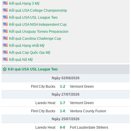
Kết quả Hạng 3 Mỹ
Kết quả USA College Championship
Kết quả USA USL League Two
Kết quả USA NISA Independent Cup
Kết quả Uruguay Torneo Preparacion
Kết quả Carolina Challenge Cup
Kết quả Hạng nhất Mỹ
Kết quả Cúp Quốc Gia Mỹ
Kết quả Nữ Mỹ
Kết quả USA USL League Two
Ngày 02/08/2026
Flint City Bucks
1-2
Vermont Green
Ngày 27/07/2026
Laredo Heat
1-7
Vermont Green
Flint City Bucks
1-0
Ventura County Fusion
Ngày 25/07/2026
Laredo Heat
0-0
Fort Lauderdale Strikers