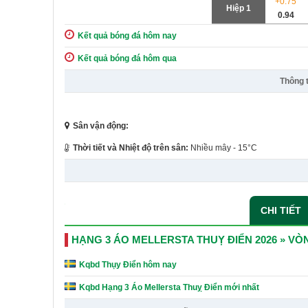
+
0.75
Hiệp 1
0.94
Kết quả bóng đá hôm nay
Kết quả bóng đá hôm qua
Thông t
Sân vận động:
Thời tiết và Nhiệt độ trên sân:
Nhiều mây - 15°C
CHI TIẾT
HẠNG 3 ÁO MELLERSTA THUỴ ĐIỂN 2026 » VÒ
Kqbd Thụy Điển hôm nay
Kqbd Hạng 3 Áo Mellersta Thuỵ Điển mới nhất