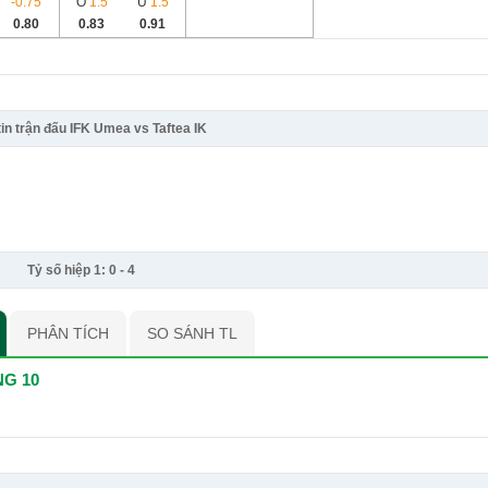
-
0.75
O
1.5
U
1.5
0.80
0.83
0.91
in trận đấu IFK Umea vs Taftea IK
Tỷ số hiệp 1:
0
-
4
PHÂN TÍCH
SO SÁNH TL
NG 10