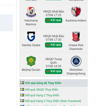
VĐQG Nhật Bản
07/08 17:25
Kết quả
Yokohama
Kashima Antlers
Marinos
VĐQG Nhật Bản
07/08 17:30
Kết quả
Gamba Osaka
Urawa Red
Diamonds
VĐQG Trung
Quốc
07/08 18:35
Beijing Guoan
Shenzhen
Kết quả
Xinpengcheng
Kết quả bóng đá Thụy Điển
Kết quả VĐQG Thụy Điển
Kết quả Hạng 2 Thụy Điển
Kết quả Hạng 3 Thụy Điển (Nam Svealand)