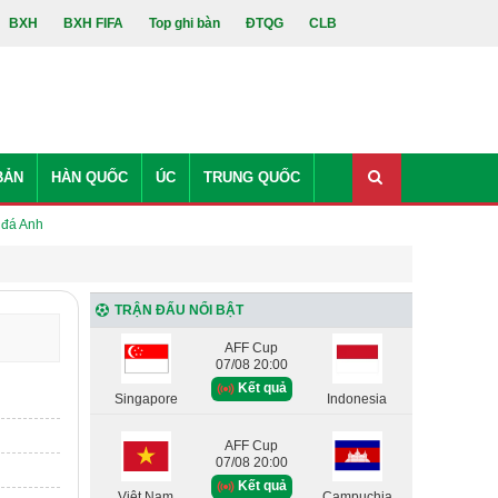
BXH
BXH FIFA
Top ghi bàn
ĐTQG
CLB
BẢN
HÀN QUỐC
ÚC
TRUNG QUỐC
 đá Anh
TRẬN ĐẤU NỔI BẬT
AFF Cup
07/08 20:00
Kết quả
Singapore
Indonesia
AFF Cup
07/08 20:00
Kết quả
Việt Nam
Campuchia