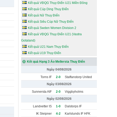
Kết quả VĐQG Thụy Điển U21 Miền Đông
Kết quả Cúp Ding Thuỵ Điển
Kết quả Nữ Thuỵ Điển
Kết quả Siêu Cúp Nữ Thuỵ Điển
Kết quả Swden Women Division 2
Kết quả VĐQG Thụy Điển U21 (Vastra
Gotaland)
Kết quả U21 Nam Thụy Điển
Kết quả U19 Thụy Điển
Kết quả Hạng 3 Áo Mellersta Thuỵ Điển
Ngày 04/08/2026
Torns IF
2-0
Staffanstorp United
Ngày 03/08/2026
Sunnersta AIF
2-0
Viggbyholms
Ngày 02/08/2026
Landvetter IS
1-0
Dalstorps IF
IK Sleipner
4-2
Karlslunds IF HFK