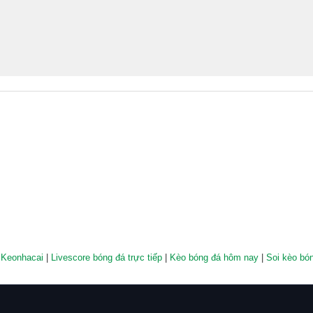
 Keonhacai
|
Livescore bóng đá trực tiếp
|
Kèo bóng đá hôm nay
|
Soi kèo bó