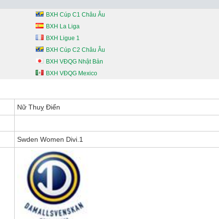
BXH Cúp C1 Châu Âu
BXH La Liga
BXH Ligue 1
BXH Cúp C2 Châu Âu
BXH VĐQG Nhật Bản
BXH VĐQG Mexico
Nữ Thuỵ Điển
Swden Women Divi.1