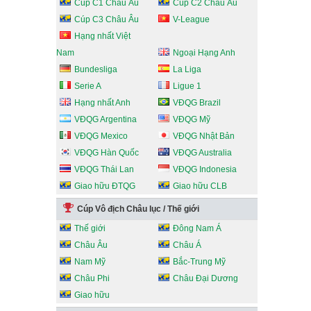
Cúp C1 Châu Âu
Cúp C2 Châu Âu
Cúp C3 Châu Âu
V-League
Hạng nhất Việt
Nam
Ngoại Hạng Anh
Bundesliga
La Liga
Serie A
Ligue 1
Hạng nhất Anh
VĐQG Brazil
VĐQG Argentina
VĐQG Mỹ
VĐQG Mexico
VĐQG Nhật Bản
VĐQG Hàn Quốc
VĐQG Australia
VĐQG Thái Lan
VĐQG Indonesia
Giao hữu ĐTQG
Giao hữu CLB
Cúp Vô địch Châu lục / Thế giới
Thế giới
Đông Nam Á
Châu Âu
Châu Á
Nam Mỹ
Bắc-Trung Mỹ
Châu Phi
Châu Đại Dương
Giao hữu