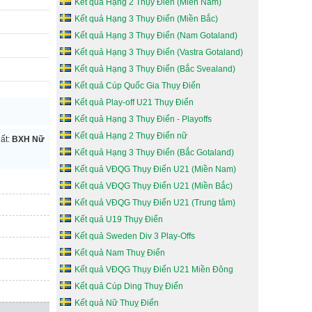
Kết quả Hạng 2 Thụy Điển (Miền Nam)
Kết quả Hạng 3 Thụy Điển (Miền Bắc)
Kết quả Hạng 3 Thụy Điển (Nam Gotaland)
Kết quả Hạng 3 Thụy Điển (Vastra Gotaland)
Kết quả Hạng 3 Thụy Điển (Bắc Svealand)
Kết quả Cúp Quốc Gia Thụy Điển
Kết quả Play-off U21 Thụy Điển
Kết quả Hạng 3 Thụy Điển - Playoffs
Kết quả Hạng 2 Thụy Điển nữ
ất:
BXH Nữ
Kết quả Hạng 3 Thụy Điển (Bắc Gotaland)
Kết quả VĐQG Thụy Điển U21 (Miền Nam)
Kết quả VĐQG Thụy Điển U21 (Miền Bắc)
Kết quả VĐQG Thụy Điển U21 (Trung tâm)
Kết quả U19 Thụy Điển
Kết quả Sweden Div 3 Play-Offs
Kết quả Nam Thuỵ Điển
Kết quả VĐQG Thụy Điển U21 Miền Đông
Kết quả Cúp Ding Thuỵ Điển
Kết quả Nữ Thuỵ Điển