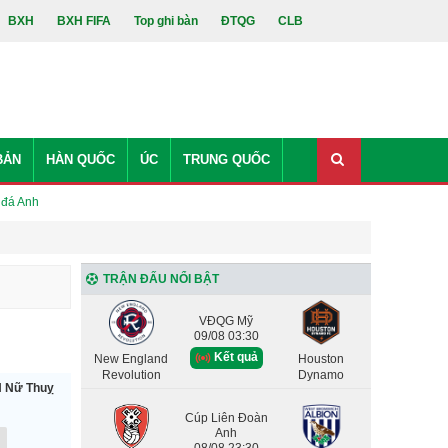
BXH
BXH FIFA
Top ghi bàn
ĐTQG
CLB
BẢN
HÀN QUỐC
ÚC
TRUNG QUỐC
 đá Anh
TRẬN ĐẤU NỔI BẬT
VĐQG Mỹ
09/08 03:30
Kết quả
New England
Houston
Revolution
Dynamo
 Nữ Thuỵ
Cúp Liên Đoàn
Anh
08/08 23:30