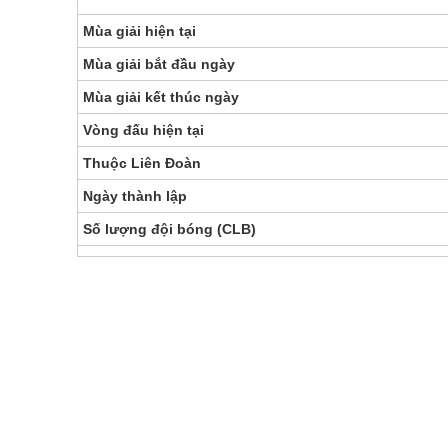
Mùa giải hiện tại
Mùa giải bắt đầu ngày
Mùa giải kết thúc ngày
Vòng đấu hiện tại
Thuộc Liên Đoàn
Ngày thành lập
Số lượng đội bóng (CLB)