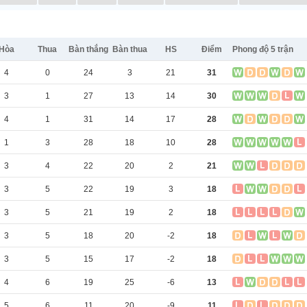
Hòa
Thua
Bàn thắng
Bàn thua
HS
Điểm
Phong độ 5 trận
4
0
24
3
21
31
3
1
27
13
14
30
4
1
31
14
17
28
1
3
28
18
10
28
3
4
22
20
2
21
3
5
22
19
3
18
3
5
21
19
2
18
3
5
18
20
-2
18
3
5
15
17
-2
18
4
6
19
25
-6
13
5
6
11
20
-9
11