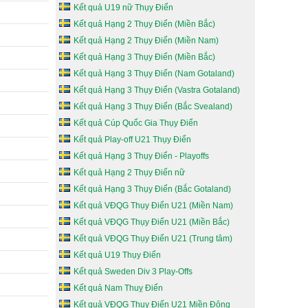
Kết quả U19 nữ Thụy Điển
Kết quả Hạng 2 Thụy Điển (Miền Bắc)
Kết quả Hạng 2 Thụy Điển (Miền Nam)
Kết quả Hạng 3 Thụy Điển (Miền Bắc)
Kết quả Hạng 3 Thụy Điển (Nam Gotaland)
Kết quả Hạng 3 Thụy Điển (Vastra Gotaland)
Kết quả Hạng 3 Thụy Điển (Bắc Svealand)
Kết quả Cúp Quốc Gia Thụy Điển
Kết quả Play-off U21 Thụy Điển
Kết quả Hạng 3 Thụy Điển - Playoffs
Kết quả Hạng 2 Thụy Điển nữ
Kết quả Hạng 3 Thụy Điển (Bắc Gotaland)
Kết quả VĐQG Thụy Điển U21 (Miền Nam)
Kết quả VĐQG Thụy Điển U21 (Miền Bắc)
Kết quả VĐQG Thụy Điển U21 (Trung tâm)
Kết quả U19 Thụy Điển
Kết quả Sweden Div 3 Play-Offs
Kết quả Nam Thuỵ Điển
Kết quả VĐQG Thụy Điển U21 Miền Đông