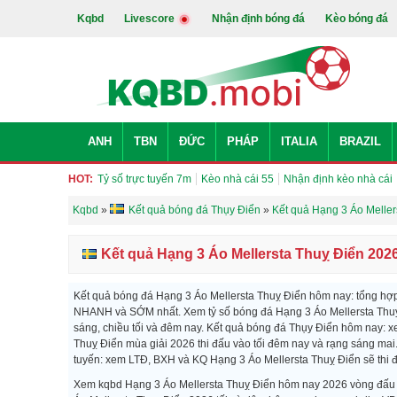
Kqbd
Livescore
Nhận định bóng đá
Kèo bóng đá
ANH
TBN
ĐỨC
PHÁP
ITALIA
BRAZIL
HOT:
Tỷ số trực tuyến 7m
Kèo nhà cái 55
Nhận định kèo nhà cái
Kqbd
»
Kết quả bóng đá Thụy Điển
»
Kết quả Hạng 3 Áo Meller
Kết quả Hạng 3 Áo Mellersta Thuỵ Điển 202
Kết quả bóng đá Hạng 3 Áo Mellersta Thuỵ Điển hôm nay: tổng hợp
NHANH và SỚM nhất. Xem tỷ số bóng đá Hạng 3 Áo Mellersta Thuỵ Đ
sáng, chiều tối và đêm nay. Kết quả bóng đá Thụy Điển hôm nay: xem
Thuỵ Điển mùa giải 2026 thi đấu vào tối đêm nay và rạng sáng m
tuyến: xem LTĐ, BXH và KQ Hạng 3 Áo Mellersta Thuỵ Điển sẽ thi 
Xem kqbd Hạng 3 Áo Mellersta Thuỵ Điển hôm nay 2026 vòng đấu 0: