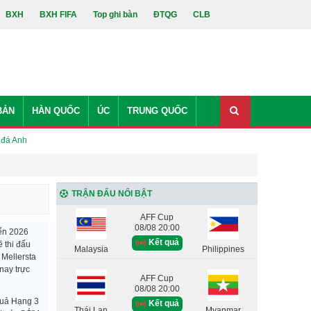
BXH
BXH FIFA
Top ghi bàn
ĐTQG
CLB
BẢN
HÀN QUỐC
ÚC
TRUNG QUỐC
 đá Anh
TRẬN ĐẤU NỔI BẬT
AFF Cup
08/08 20:00
iển 2026
Kết quả
 thi đấu
Malaysia
Philippines
 Mellersta
nay trực
AFF Cup
08/08 20:00
quả Hạng 3
Kết quả
Thái Lan
Myanmar