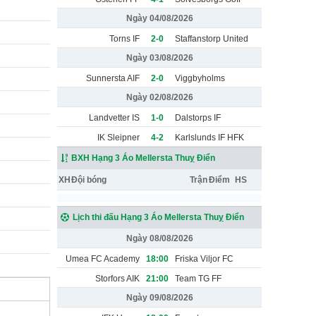
Ngày 04/08/2026
Torns IF
2-0
Staffanstorp United
Ngày 03/08/2026
Sunnersta AIF
2-0
Viggbyholms
Ngày 02/08/2026
Landvetter IS
1-0
Dalstorps IF
IK Sleipner
4-2
Karlslunds IF HFK
BXH Hạng 3 Áo Mellersta Thuỵ Điển
XH
Đội bóng
Trận
Điểm
HS
Lịch thi đấu Hạng 3 Áo Mellersta Thuỵ Điển
Ngày 08/08/2026
Umea FC Academy
18:00
Friska Viljor FC
Storfors AIK
21:00
Team TG FF
Ngày 09/08/2026