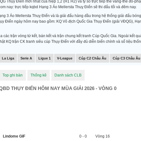
G Thụy Điển mới nhất của hiệp 1,2 (H1 H2) và tỷ số trực tiếp thẻ vàng-thẻ đỏ-ph
 nay: trực tiếp kqbd Hạng 3 Áo Mellersta Thuỵ Điển sẽ thi đấu tối và đêm nay.
ạng 3 Áo Mellersta Thuỵ Điển và là giải đấu hàng đầu trong hệ thống giải đấu bón
Thụy Điển ngày hôm nay bao gồm: KQ Vô địch Quốc Gia Thụy Điển (giải VĐQG), Hạ
c trận vòng tứ kết, bán kết và trận chung kết tranh Cúp Quốc Gia. Ngoài kết quả
 KQ trận CK tranh siêu cúp Thụy Điển với đầy đủ diễn biến chính và số liệu thống
La Liga
Serie A
Ligue 1
V-League
Cúp C2 Châu Âu
Cúp C3 Châu Âu
Top ghi bàn
Thống kê
Danh sách CLB
QBD THỤY ĐIỂN HÔM NAY MÙA GIẢI 2026 - VÒNG 0
Lindome GIF
0
-
0
Vòng 16