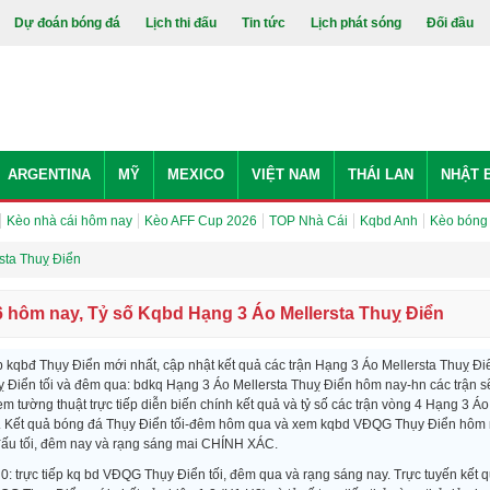
Dự đoán bóng đá
Lịch thi đấu
Tin tức
Lịch phát sóng
Đối đầu
ARGENTINA
MỸ
MEXICO
VIỆT NAM
THÁI LAN
NHẬT 
Kèo nhà cái hôm nay
Kèo AFF Cup 2026
TOP Nhà Cái
Kqbd Anh
Kèo bóng
sta Thuỵ Điển
6 hôm nay, Tỷ số Kqbd Hạng 3 Áo Mellersta Thuỵ Điển
 kqbđ Thụy Điển mới nhất, cập nhật kết quả các trận Hạng 3 Áo Mellersta Thuỵ Đ
iển tối và đêm qua: bdkq Hạng 3 Áo Mellersta Thuỵ Điển hôm nay-hn các trận sẽ
 tường thuật trực tiếp diễn biến chính kết quả và tỷ số các trận vòng 4 Hạng 3 Áo
ai. Kết quả bóng đá Thụy Điển tối-đêm hôm qua và xem kqbd VĐQG Thụy Điển hôm 
đấu tối, đêm nay và rạng sáng mai CHÍNH XÁC.
 trực tiếp kq bd VĐQG Thụy Điển tối, đêm qua và rạng sáng nay. Trực tuyến kết 