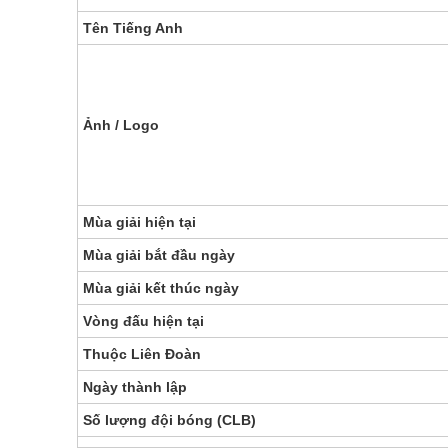
Tên Tiếng Anh
Ảnh / Logo
Mùa giải hiện tại
Mùa giải bắt đầu ngày
Mùa giải kết thúc ngày
Vòng đấu hiện tại
Thuộc Liên Đoàn
Ngày thành lập
Số lượng đội bóng (CLB)