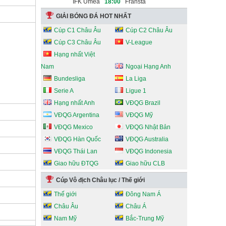
IFK Umea
18:00
Fransta
GIẢI BÓNG ĐÁ HOT NHẤT
Cúp C1 Châu Âu
Cúp C2 Châu Âu
Cúp C3 Châu Âu
V-League
Hạng nhất Việt
Nam
Ngoại Hạng Anh
Bundesliga
La Liga
Serie A
Ligue 1
Hạng nhất Anh
VĐQG Brazil
VĐQG Argentina
VĐQG Mỹ
VĐQG Mexico
VĐQG Nhật Bản
VĐQG Hàn Quốc
VĐQG Australia
VĐQG Thái Lan
VĐQG Indonesia
Giao hữu ĐTQG
Giao hữu CLB
Cúp Vô địch Châu lục / Thế giới
Thế giới
Đông Nam Á
Châu Âu
Châu Á
Nam Mỹ
Bắc-Trung Mỹ