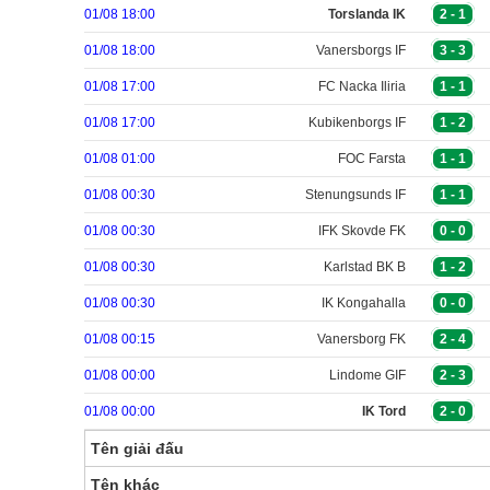
01/08 18:00
Torslanda IK
2
-
1
01/08 18:00
Vanersborgs IF
3
-
3
01/08 17:00
FC Nacka Iliria
1
-
1
01/08 17:00
Kubikenborgs IF
1
-
2
01/08 01:00
FOC Farsta
1
-
1
01/08 00:30
Stenungsunds IF
1
-
1
01/08 00:30
IFK Skovde FK
0
-
0
01/08 00:30
Karlstad BK B
1
-
2
01/08 00:30
IK Kongahalla
0
-
0
01/08 00:15
Vanersborg FK
2
-
4
01/08 00:00
Lindome GIF
2
-
3
01/08 00:00
IK Tord
2
-
0
Tên giải đấu
Tên khác