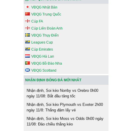
VĐQG Nhật Bản
VĐQG Trung Quốc
Cúp FA
Cúp Liên Đoàn Anh
VĐQG Thụy Điển
Leagues Cup
Cúp Emirates
VĐQG Hà Lan
VĐQG Bồ Đào Nha
VĐQG Scotland
NHẬN ĐỊNH BÓNG ĐÁ MỚI NHẤT
Nhận định, Soi kèo Norrby vs Orebro 0h00
ngày 11/08: Bắt đầu tăng tốc
Nhận định, Soi kèo Plymouth vs Exeter 2h00
ngày 11/8: Thắng đậm lấy vé
Nhận định, Soi kèo Moss vs Odds 0h00 ngày
11/08: Đảo chiều thắng kèo