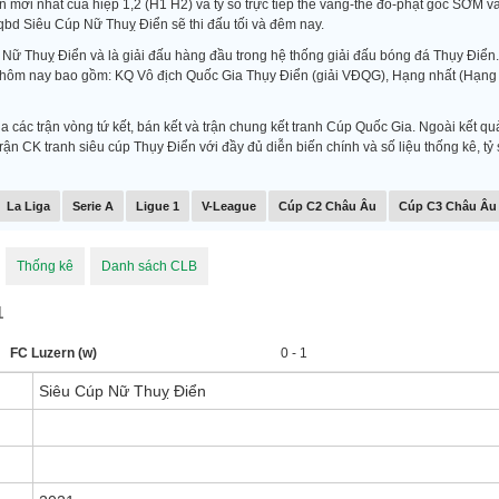
mới nhất của hiệp 1,2 (H1 H2) và tỷ số trực tiếp thẻ vàng-thẻ đỏ-phạt góc SỚM
qbd Siêu Cúp Nữ Thuỵ Điển sẽ thi đấu tối và đêm nay.
Nữ Thuỵ Điển và là giải đấu hàng đầu trong hệ thống giải đấu bóng đá Thụy Điển.
 hôm nay bao gồm: KQ Vô địch Quốc Gia Thụy Điển (giải VĐQG), Hạng nhất (Hạng
c trận vòng tứ kết, bán kết và trận chung kết tranh Cúp Quốc Gia. Ngoài kết quả
 CK tranh siêu cúp Thụy Điển với đầy đủ diễn biến chính và số liệu thống kê, tỷ 
La Liga
Serie A
Ligue 1
V-League
Cúp C2 Châu Âu
Cúp C3 Châu Âu
Thống kê
Danh sách CLB
1
FC Luzern (w)
0
-
1
Siêu Cúp Nữ Thuỵ Điển