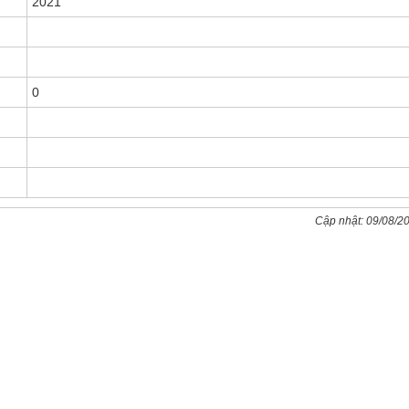
2021
0
Cập nhật:
09/08/2