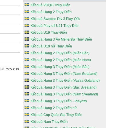
Kết quả VĐQG Thụy Điển
Kết quả Hạng 2 Thụy Điển
Kết quả Sweden Div 3 Play-Offs
Kết quả Play-off U21 Thụy Điển
Kết quả U19 Thụy Điển
Kết quả Hạng 3 Áo Mellersta Thuỵ Điển
Kết quả U19 nữ Thụy Điển
Kết quả Hạng 2 Thụy Điển (Miền Bắc)
Kết quả Hạng 2 Thụy Điển (Miền Nam)
Kết quả Hạng 3 Thụy Điển (Miền Bắc)
026 19:53:38
Kết quả Hạng 3 Thụy Điển (Nam Gotaland)
Kết quả Hạng 3 Thụy Điển (Vastra Gotaland)
Kết quả Hạng 3 Thụy Điển (Bắc Svealand)
Kết quả Hạng 3 Thụy Điển (Nam Svealand)
Kết quả Hạng 3 Thụy Điển - Playoffs
Kết quả Hạng 2 Thụy Điển nữ
Kết quả Cúp Quốc Gia Thụy Điển
Kết quả Nam Thuỵ Điển