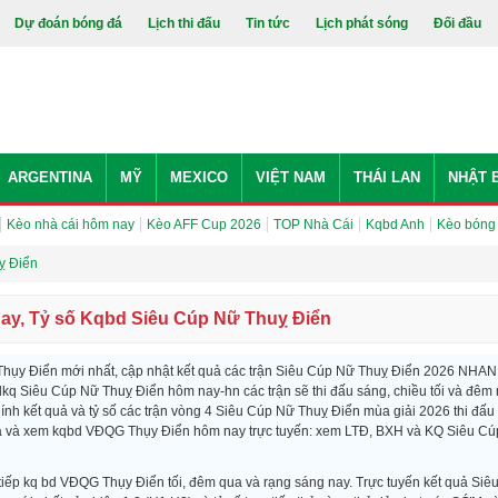
Dự đoán bóng đá
Lịch thi đấu
Tin tức
Lịch phát sóng
Đối đầu
ARGENTINA
MỸ
MEXICO
VIỆT NAM
THÁI LAN
NHẬT 
Kèo nhà cái hôm nay
Kèo AFF Cup 2026
TOP Nhà Cái
Kqbd Anh
Kèo bóng
ỵ Điển
ay, Tỷ số Kqbd Siêu Cúp Nữ Thuỵ Điển
Thụy Điển mới nhất, cập nhật kết quả các trận Siêu Cúp Nữ Thuỵ Điển 2026 NH
kq Siêu Cúp Nữ Thuỵ Điển hôm nay-hn các trận sẽ thi đấu sáng, chiều tối và đêm 
ính kết quả và tỷ số các trận vòng 4 Siêu Cúp Nữ Thuỵ Điển mùa giải 2026 thi đấu
ua và xem kqbd VĐQG Thụy Điển hôm nay trực tuyến: xem LTĐ, BXH và KQ Siêu C
iếp kq bd VĐQG Thụy Điển tối, đêm qua và rạng sáng nay. Trực tuyến kết quả Si