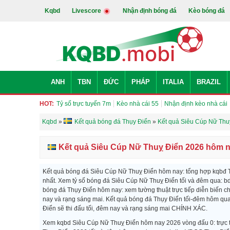
Kqbd
Livescore
Nhận định bóng đá
Kèo bóng đá
ANH
TBN
ĐỨC
PHÁP
ITALIA
BRAZIL
HOT:
Tỷ số trực tuyến 7m
Kèo nhà cái 55
Nhận định kèo nhà cái
Kqbd
»
Kết quả bóng đá Thụy Điển
»
Kết quả Siêu Cúp Nữ Thu
Kết quả Siêu Cúp Nữ Thuỵ Điển 2026 hôm n
Kết quả bóng đá Siêu Cúp Nữ Thuỵ Điển hôm nay: tổng hợp kqbđ 
nhất. Xem tỷ số bóng đá Siêu Cúp Nữ Thuỵ Điển tối và đêm qua: bd
bóng đá Thụy Điển hôm nay: xem tường thuật trực tiếp diễn biến ch
nay và rạng sáng mai. Kết quả bóng đá Thụy Điển tối-đêm hôm q
Điển sẽ thi đấu tối, đêm nay và rạng sáng mai CHÍNH XÁC.
Xem kqbd Siêu Cúp Nữ Thuỵ Điển hôm nay 2026 vòng đấu 0: trực t