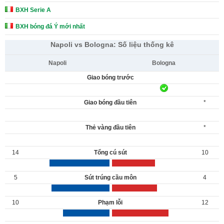
BXH Serie A
BXH bóng đá Ý mới nhất
Napoli vs Bologna: Số liệu thống kê
Napoli
Bologna
Giao bóng trước
Giao bóng đầu tiên
*
Thẻ vàng đầu tiên
*
14
Tổng cú sút
10
5
Sút trúng cầu môn
4
10
Phạm lỗi
12