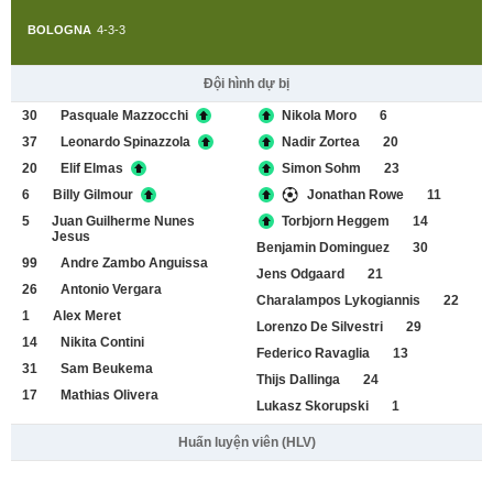
BOLOGNA
4-3-3
Đội hình dự bị
30
Pasquale Mazzocchi
Nikola Moro
6
37
Leonardo Spinazzola
Nadir Zortea
20
20
Elif Elmas
Simon Sohm
23
6
Billy Gilmour
Jonathan Rowe
11
5
Juan Guilherme Nunes
Torbjorn Heggem
14
Jesus
Benjamin Dominguez
30
99
Andre Zambo Anguissa
Jens Odgaard
21
26
Antonio Vergara
Charalampos Lykogiannis
22
1
Alex Meret
Lorenzo De Silvestri
29
14
Nikita Contini
Federico Ravaglia
13
31
Sam Beukema
Thijs Dallinga
24
17
Mathias Olivera
Lukasz Skorupski
1
Huấn luyện viên (HLV)