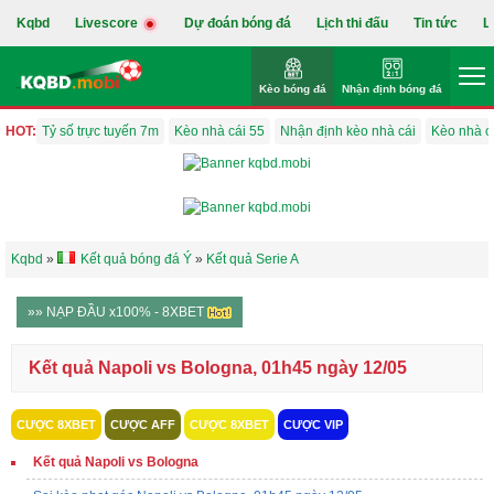
Kqbd
Livescore
Dự đoán bóng đá
Lịch thi đấu
Tin tức
L
Kèo bóng đá
Nhận định bóng đá
HOT:
Tỷ số trực tuyến 7m
Kèo nhà cái 55
Nhận định kèo nhà cái
Kèo nhà c
Kqbd
»
Kết quả bóng đá Ý
»
Kết quả Serie A
»» NẠP ĐẦU x100% - 8XBET
Kết quả Napoli vs Bologna, 01h45 ngày 12/05
CƯỢC 8XBET
CƯỢC AFF
CƯỢC 8XBET
CƯỢC VIP
Kết quả Napoli vs Bologna