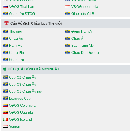
VĐQG Thái Lan
VĐQG Indonesia
Giao hữu ĐTQG
Giao hữu CLB
Cúp Vô địch Châu lục / Thế giới
Thế giới
Đông Nam Á
Châu Âu
Châu Á
Nam Mỹ
Bắc-Trung Mỹ
Châu Phi
Châu Đại Dương
Giao hữu
KẾT QUẢ BÓNG ĐÁ MỚI NHẤT
Cúp C2 Châu Âu
Cúp C3 Châu Âu
Cúp C1 Châu Âu nữ
Leagues Cup
VĐQG Colombia
VĐQG Uganda
VĐQG Iceland
Yemen