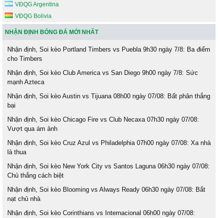
VĐQG Argentina
VĐQG Bolivia
NHẬN ĐỊNH BÓNG ĐÁ MỚI NHẤT
Nhận định, Soi kèo Portland Timbers vs Puebla 9h30 ngày 7/8: Ba điểm
cho Timbers
Nhận định, Soi kèo Club America vs San Diego 9h00 ngày 7/8: Sức
mạnh Azteca
Nhận định, Soi kèo Austin vs Tijuana 08h00 ngày 07/08: Bất phân thắng
bại
Nhận định, Soi kèo Chicago Fire vs Club Necaxa 07h30 ngày 07/08:
Vượt qua ám ảnh
Nhận định, Soi kèo Cruz Azul vs Philadelphia 07h00 ngày 07/08: Xa nhà
là thua
Nhận định, Soi kèo New York City vs Santos Laguna 06h30 ngày 07/08:
Chủ thắng cách biệt
Nhận định, Soi kèo Blooming vs Always Ready 06h30 ngày 07/08: Bắt
nạt chủ nhà
Nhận định, Soi kèo Corinthians vs Internacional 06h00 ngày 07/08: