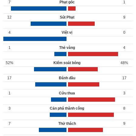
7
Phạt góc
1
12
Sút Phạt
9
4
Việt vị
0
1
Thẻ vàng
4
52%
Kiểm soát bóng
48%
17
Đánh đầu
17
1
Cứu thua
3
3
Cản phá thành công
8
7
Thử thách
9