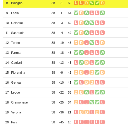
8
Bologna
38
3
56
9
Lazio
38
1
54
10
Udinese
38
-3
50
11
Sassuolo
38
-4
49
12
Torino
38
-19
45
13
Parma
38
-18
45
14
Cagliari
38
-13
43
15
Fiorentina
38
-9
42
16
Genoa
38
-10
41
17
Lecce
38
-22
38
18
Cremonese
38
-25
34
19
Verona
38
-36
21
20
Pisa
38
-45
18