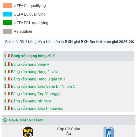
UEFA CL qualifying
UEFA EL qualifying
UEFA ECL qualifying
Relegation
Ghi chú: BXH bóng đá ở bên trên là
BXH giải BXH Serie A mùa giải 2025-202
Bảng xếp hạng bóng đá Ý
Bảng xếp hạng Serie A
Bảng xếp hạng Hạng 2 Italia
Bảng xếp hạng Hạng B giải trẻ Y
Bảng xếp hạng Italia Serie D - Nhóm C
Bảng xếp hạng Cúp Viareggio
Bảng xếp hạng Nữ Italia
Bảng xếp hạng Italia Primavera
TRẬN ĐẤU NỔI BẬT
Cúp C2 Châu
Âu