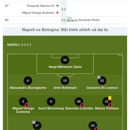
87'
Pasquale Mazzocchi
2-2
Miguel Ortega Gutierrez
90'
Jonathan Rowe
2-3
Napoli vs Bologna: Đội hình chính và dự bị
NAPOLI
3-4-2-1
32
Vanja Milinkovic Savic
4
13
22
Alessandro Buongiorno
Amir Rrahmani
Giovanni Di Lorenzo
3
8
68
21
Miguel Ortega
Scott Mctominay
Stanislav Lobotka
Matteo Politano
Gutierrez
27
23