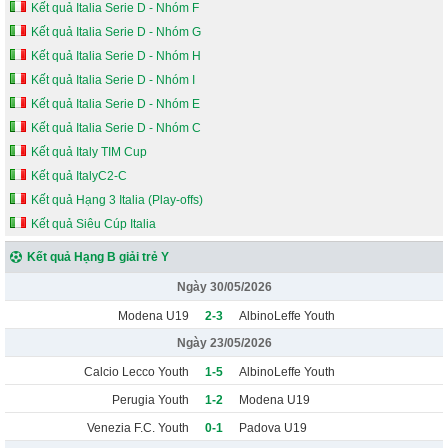
Kết quả Italia Serie D - Nhóm F
Kết quả Italia Serie D - Nhóm G
Kết quả Italia Serie D - Nhóm H
Kết quả Italia Serie D - Nhóm I
Kết quả Italia Serie D - Nhóm E
Kết quả Italia Serie D - Nhóm C
Kết quả Italy TIM Cup
Kết quả ItalyC2-C
Kết quả Hạng 3 Italia (Play-offs)
Kết quả Siêu Cúp Italia
Kết quả Hạng B giải trẻ Y
Ngày 30/05/2026
Modena U19
2-3
AlbinoLeffe Youth
Ngày 23/05/2026
Calcio Lecco Youth
1-5
AlbinoLeffe Youth
Perugia Youth
1-2
Modena U19
Venezia F.C. Youth
0-1
Padova U19