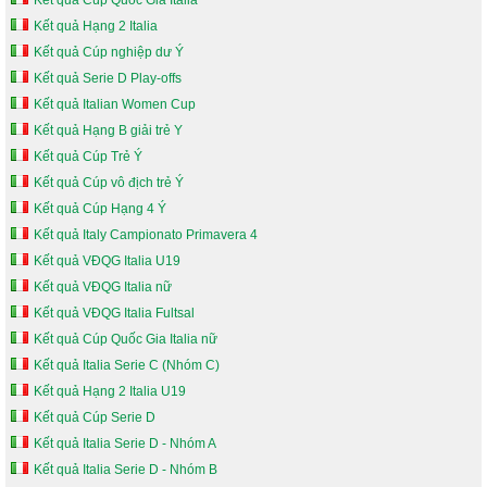
Kết quả Cúp Quốc Gia Italia
Kết quả Hạng 2 Italia
Kết quả Cúp nghiệp dư Ý
Kết quả Serie D Play-offs
Kết quả Italian Women Cup
Kết quả Hạng B giải trẻ Y
Kết quả Cúp Trẻ Ý
Kết quả Cúp vô địch trẻ Ý
Kết quả Cúp Hạng 4 Ý
Kết quả Italy Campionato Primavera 4
Kết quả VĐQG Italia U19
Kết quả VĐQG Italia nữ
Kết quả VĐQG Italia Fultsal
Kết quả Cúp Quốc Gia Italia nữ
Kết quả Italia Serie C (Nhóm C)
Kết quả Hạng 2 Italia U19
Kết quả Cúp Serie D
Kết quả Italia Serie D - Nhóm A
Kết quả Italia Serie D - Nhóm B