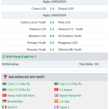
Ngày 18/05/2026
Como U20
1-4
Empoli U20
Ngày 16/05/2026
Calcio Lecco Youth
2-2
Pisa U19
Padova U19
1-1
Venezia F.C. Youth
Modena U19
0-0
AS Avellino Youth
Perugia Youth
2-0
Reggiana U20
Pescara Youth
1-1
AlbinoLeffe Youth
BXH Hạng B giải trẻ Y
XH
Đội bóng
Trận
Điểm
HS
GIẢI BÓNG ĐÁ HOT NHẤT
Cúp C1 Châu Âu
Cúp C2 Châu Âu
Cúp C3 Châu Âu
V-League
Hạng nhất Việt Nam
Ngoại Hạng Anh
Bundesliga
La Liga
Serie A
Ligue 1