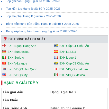
Top ghi bàn Hạng B giải trẻ Y 2025-2026
Top kiến tạo Hạng B giải trẻ Y 2025-2026
Top thẻ phạt Hạng B giải trẻ Y 2025-2026
Bảng xếp hạng bàn thắng Hạng B giải trẻ Y 2025-2026
Bảng xếp hạng bàn thua Hạng B giải trẻ Y 2025-2026
BXH BÓNG ĐÁ HOT NHẤT
BXH Ngoại Hạng Anh
BXH Cúp C1 Châu Âu
BXH Bundesliga
BXH La Liga
BXH Serie A
BXH Ligue 1
BXH V-League
BXH Cúp C2 Châu Âu
BXH VĐQG Hàn Quốc
BXH VĐQG Nhật Bản
BXH VĐQG Mỹ
BXH VĐQG Mexico
HẠNG B GIẢI TRẺ Y
Tên giải đấu
Hạng B giải trẻ Y
Tên khác
Tên Tiếng Anh
Italian Youth League B