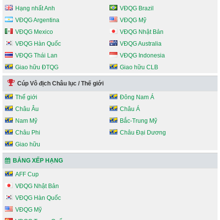
Hạng nhất Anh
VĐQG Brazil
VĐQG Argentina
VĐQG Mỹ
VĐQG Mexico
VĐQG Nhật Bản
VĐQG Hàn Quốc
VĐQG Australia
VĐQG Thái Lan
VĐQG Indonesia
Giao hữu ĐTQG
Giao hữu CLB
Cúp Vô địch Châu lục / Thế giới
Thế giới
Đông Nam Á
Châu Âu
Châu Á
Nam Mỹ
Bắc-Trung Mỹ
Châu Phi
Châu Đại Dương
Giao hữu
BẢNG XẾP HẠNG
AFF Cup
VĐQG Nhật Bản
VĐQG Hàn Quốc
VĐQG Mỹ