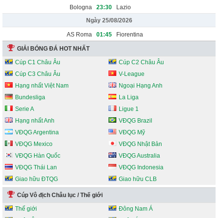
Bologna
23:30
Lazio
Ngày 25/08/2026
AS Roma
01:45
Fiorentina
GIẢI BÓNG ĐÁ HOT NHẤT
Cúp C1 Châu Âu
Cúp C2 Châu Âu
Cúp C3 Châu Âu
V-League
Hạng nhất Việt Nam
Ngoại Hạng Anh
Bundesliga
La Liga
Serie A
Ligue 1
Hạng nhất Anh
VĐQG Brazil
VĐQG Argentina
VĐQG Mỹ
VĐQG Mexico
VĐQG Nhật Bản
VĐQG Hàn Quốc
VĐQG Australia
VĐQG Thái Lan
VĐQG Indonesia
Giao hữu ĐTQG
Giao hữu CLB
Cúp Vô địch Châu lục / Thế giới
Thế giới
Đông Nam Á