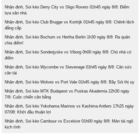
Nhận định, Soi kèo Derry City vs Sligo Rovers 01h45 ngày 8/8: Điểm
tựa sân nhà
Nhận định, Soi kèo Club Brugge vs Kortrijk 01h45 ngày 8/8: Chênh lệch
đẳng cấp
Nhận định, Soi kèo Bochum vs Hertha Berlin 1h30 ngày 8/8: Ra quân
chia điểm!
Nhận định, Soi kèo Sonderjyske vs Viborg 0h00 ngày 8/8: Chủ nhà có
điểm
Nhận định, Soi kèo Wycombe vs Stevenage 01h45 ngày 8/8: Cân sức
cân tài
Nhận định, Soi kèo Wolves vs Port Vale 01h45 ngày 8/8: Bầy Sói thị uy
Nhận định, Soi kèo MTK Budapest vs Puskas Akademia 22h30 ngày
7/8: Cuộc chiến cân bằng
Nhận định, Soi kèo Yokohama Marinos vs Kashima Antlers 17h25 ngày
07/08: Khởi đầu thuận lợi
Nhận định, Soi kèo Cambuur vs Excelsior 01h00 ngày 8/8: Màn tái ngộ
kịch tính