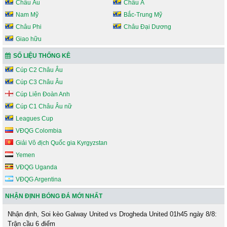
Châu Âu
Châu Á
Nam Mỹ
Bắc-Trung Mỹ
Châu Phi
Châu Đại Dương
Giao hữu
SỐ LIỆU THỐNG KÊ
Cúp C2 Châu Âu
Cúp C3 Châu Âu
Cúp Liên Đoàn Anh
Cúp C1 Châu Âu nữ
Leagues Cup
VĐQG Colombia
Giải Vô địch Quốc gia Kyrgyzstan
Yemen
VĐQG Uganda
VĐQG Argentina
NHẬN ĐỊNH BÓNG ĐÁ MỚI NHẤT
Nhận định, Soi kèo Galway United vs Drogheda United 01h45 ngày 8/8:
Trận cầu 6 điểm