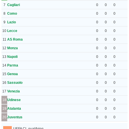
7
Cagliari
0
0
0
8
Como
0
0
0
9
Lazio
0
0
0
10
Lecce
0
0
0
11
AS Roma
0
0
0
12
Monza
0
0
0
13
Napoli
0
0
0
14
Parma
0
0
0
15
Genoa
0
0
0
16
Sassuolo
0
0
0
17
Venezia
0
0
0
18
Udinese
0
0
0
19
Atalanta
0
0
0
20
Juventus
0
0
0
UEFA CL qualifying