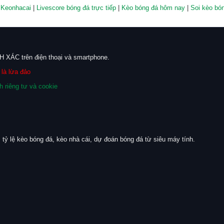
 Keonhacai
|
Livescore bóng đá trực tiếp
|
Kèo bóng đá hôm nay
|
Soi kèo bó
 XÁC trên điện thoại và smartphone.
là lừa đảo
h riêng tư và cookie
 tỷ lệ kèo bóng đá, kèo nhà cái, dự đoán bóng đá từ siêu máy tính.