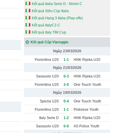
Kết quả Italia Serie D - Nhóm C
Kết quả Siêu Cúp Italia
Kết quả Hạng 3 Italia (Play-offs)
Kết quả ItalyC2-C
Kết quả Italy TIM Cup
Kết quả Cúp Viareggio
Ngày 23/03/2026
Fiorentina U20
1-1
HNK Rijeka U20
Ngày 21/03/2026
Sassuolo U20
0-3
HNK Rijeka U20
Fiorentina U20
2-0
One Touch Youth
Ngày 19/03/2026
Spezia U20
0-4
One Touch Youth
Fiorentina U20
1-1
Pistoiese Youth
Italy Serie D
1-2
HNK Rijeka U20
Selection U18
Sassuolo U20
0-0
AS Police Youth