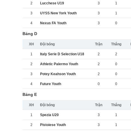
2
Lucchese U19
3
1
3
UYSS New York Youth
3
1
4
Nexus FA Youth
3
0
Bảng D
XH
Đội bóng
Trận
Thắng
1
Italy Serie D Selection U18
2
2
2
Athletic Palermo Youth
2
0
3
Potey Keahson Youth
2
0
4
Future Youth
0
0
Bảng E
XH
Đội bóng
Trận
Thắng
1
Spezia U20
3
1
2
Pistoiese Youth
3
1