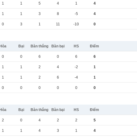
1
1
5
4
1
4
1
1
3
8
-5
4
0
3
1
11
-10
0
Hòa
Bại
Bàn thắng
Bàn bại
HS
Điểm
0
0
6
0
6
6
1
1
2
4
-2
1
1
1
2
6
-4
1
0
0
0
0
0
0
Hòa
Bại
Bàn thắng
Bàn bại
HS
Điểm
2
0
4
2
2
5
1
1
4
3
1
4