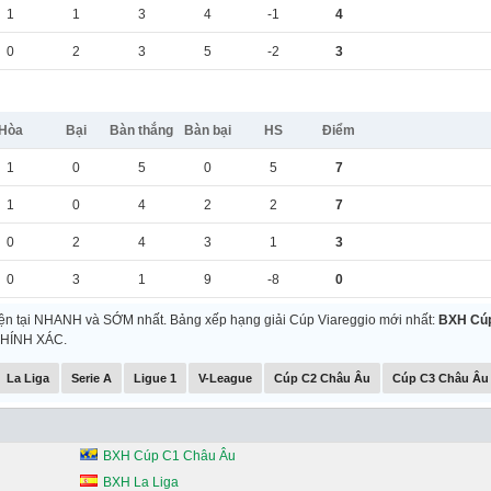
1
1
3
4
-1
4
0
2
3
5
-2
3
Hòa
Bại
Bàn thắng
Bàn bại
HS
Điểm
1
0
5
0
5
7
1
0
4
2
2
7
0
2
4
3
1
3
0
3
1
9
-8
0
iện tại NHANH và SỚM nhất. Bảng xếp hạng giải Cúp Viareggio mới nhất:
BXH Cúp
 CHÍNH XÁC.
La Liga
Serie A
Ligue 1
V-League
Cúp C2 Châu Âu
Cúp C3 Châu Âu
BXH Cúp C1 Châu Âu
BXH La Liga