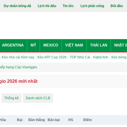
Dự đoán bóng đá
Lịch thi đấu
Tin tức
Lịch phát sóng
Đối đầu
ARGENTINA
MỸ
MEXICO
VIỆT NAM
THÁI LAN
NHẬT 
Kèo nhà cái hôm nay
Kèo AFF Cup 2026
TOP Nhà Cái
Kqbd Anh
Kèo bóng
xếp hạng Cúp Viareggio
io 2026 mới nhất
Thống kê
Danh sách CLB
Hòa
Bại
Bàn thắng
Bàn bại
HS
Điểm