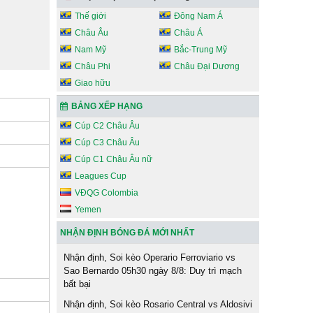
Thế giới
Đông Nam Á
Châu Âu
Châu Á
Nam Mỹ
Bắc-Trung Mỹ
Châu Phi
Châu Đại Dương
Giao hữu
BẢNG XẾP HẠNG
Cúp C2 Châu Âu
Cúp C3 Châu Âu
Cúp C1 Châu Âu nữ
Leagues Cup
VĐQG Colombia
Yemen
NHẬN ĐỊNH BÓNG ĐÁ MỚI NHẤT
Nhận định, Soi kèo Operario Ferroviario vs
Sao Bernardo 05h30 ngày 8/8: Duy trì mạch
bất bại
Nhận định, Soi kèo Rosario Central vs Aldosivi