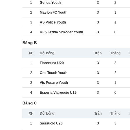
1
Genoa Youth
3
2
2
Mavlon FC Youth
3
1
3
AS Police Youth
3
1
4
KF Vllaznia Shkoder Youth
3
0
Bảng B
XH
Đội bóng
Trận
Thắng
1
Fiorentina U20
3
3
2
One Touch Youth
3
2
3
Vis Pesaro Youth
3
1
4
Esperia Viareggio U19
3
0
Bảng C
XH
Đội bóng
Trận
Thắng
1
Sassuolo U20
3
3