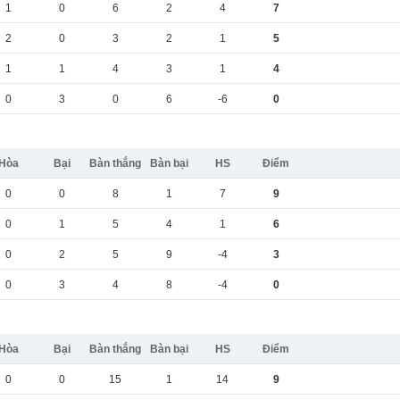
1
0
6
2
4
7
2
0
3
2
1
5
1
1
4
3
1
4
0
3
0
6
-6
0
Hòa
Bại
Bàn thắng
Bàn bại
HS
Điểm
0
0
8
1
7
9
0
1
5
4
1
6
0
2
5
9
-4
3
0
3
4
8
-4
0
Hòa
Bại
Bàn thắng
Bàn bại
HS
Điểm
0
0
15
1
14
9