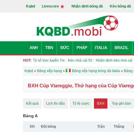
Kqbd
Livescore
Nhận định bóng đá
Kèo bóng đá
ANH
TBN
ĐỨC
PHÁP
ITALIA
BRAZIL
HOT:
Tỷ số trực tuyến 7m
Kèo nhà cái 55
Nhận định kèo nhà cái
Kqbd
»
Bảng xếp hạng
»
Bảng xếp hạng bóng đá Italia
»
Bảng 
BXH Cúp Viareggio, Thứ hạng của Cúp Viaregg
Kết quả
Lịch thi đấu
Tỷ lệ cược
BXH
Top ghi bàn
Bảng A
XH
Đội bóng
Trận
Thắng