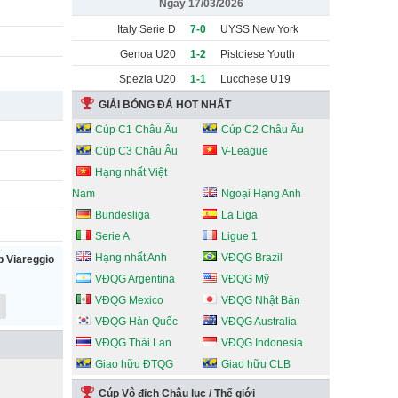
Ngày 17/03/2026
Italy Serie D
7-0
UYSS New York
Selection U18
Youth
Genoa U20
1-2
Pistoiese Youth
Spezia U20
1-1
Lucchese U19
GIẢI BÓNG ĐÁ HOT NHẤT
Cúp C1 Châu Âu
Cúp C2 Châu Âu
Cúp C3 Châu Âu
V-League
Hạng nhất Việt
Nam
Ngoại Hạng Anh
Bundesliga
La Liga
Serie A
Ligue 1
Hạng nhất Anh
VĐQG Brazil
 Viareggio
VĐQG Argentina
VĐQG Mỹ
VĐQG Mexico
VĐQG Nhật Bản
VĐQG Hàn Quốc
VĐQG Australia
VĐQG Thái Lan
VĐQG Indonesia
Giao hữu ĐTQG
Giao hữu CLB
Cúp Vô địch Châu lục / Thế giới