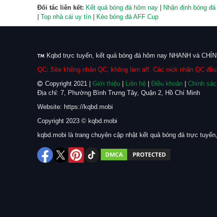
Đối tác liên kết:
Kết quả bóng đá hôm nay
|
Nhận định bóng đá
|
Top nhà cái uy tín
|
Kèo bóng đá AFF Cup
Kqbd trực tuyến, kết quả bóng đá hôm nay NHANH và CHÍNH
QC: Site không nhận QC, không làm aff. Các nick nhận QC đều 
Copyright 2021 |
Giới thiệu
|
Liên hệ
|
Điều khoản
|
Chính sác
Địa chỉ: 7, Phường Bình Trưng Tây, Quận 2, Hồ Chí Minh
Website: https://kqbd.mobi
Copyright 2023 © kqbd.mobi
kqbd.mobi là trang chuyên cập nhật kết quả bóng đá trực tuyến,