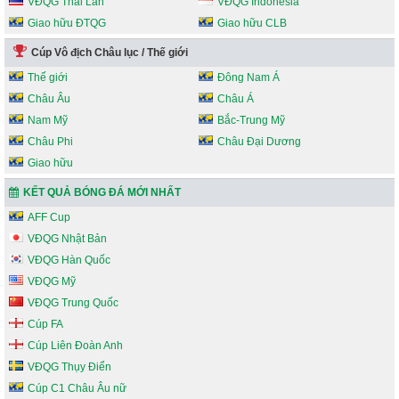
VĐQG Thái Lan
VĐQG Indonesia
Giao hữu ĐTQG
Giao hữu CLB
Cúp Vô địch Châu lục / Thế giới
Thế giới
Đông Nam Á
Châu Âu
Châu Á
Nam Mỹ
Bắc-Trung Mỹ
Châu Phi
Châu Đại Dương
Giao hữu
KẾT QUẢ BÓNG ĐÁ MỚI NHẤT
AFF Cup
VĐQG Nhật Bản
VĐQG Hàn Quốc
VĐQG Mỹ
VĐQG Trung Quốc
Cúp FA
Cúp Liên Đoàn Anh
VĐQG Thụy Điển
Cúp C1 Châu Âu nữ