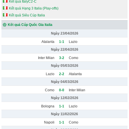
Kết quả ItalyC2-C
Kết quả Hạng 3 Italia (Play-offs)
Kết quả Siêu Cúp Italia
Kết quả Cúp Quốc Gia Italia
Ngày 23/04/2026
Atalanta
1-1
Lazio
Ngày 22/04/2026
Inter Milan
3-2
Como
Ngày 05/03/2026
Lazio
2-2
Atalanta
Ngày 04/03/2026
Como
0-0
Inter Milan
Ngày 12/02/2026
Bologna
1-1
Lazio
Ngày 11/02/2026
Napoli
1-1
Como