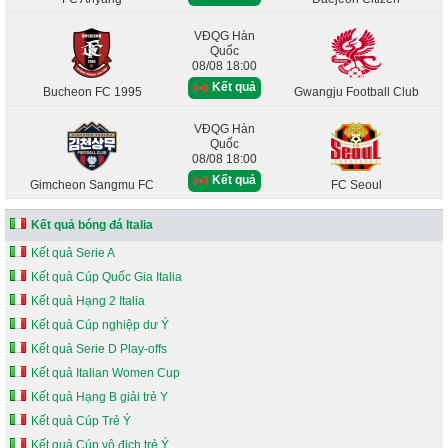
VĐQG Hàn
Quốc
08/08 18:00
Kết quả
Bucheon FC 1995
Gwangju Football Club
VĐQG Hàn
Quốc
08/08 18:00
Kết quả
Gimcheon Sangmu FC
FC Seoul
Kết quả bóng đá Italia
Kết quả Serie A
Kết quả Cúp Quốc Gia Italia
Kết quả Hạng 2 Italia
Kết quả Cúp nghiệp dư Ý
Kết quả Serie D Play-offs
Kết quả Italian Women Cup
Kết quả Hạng B giải trẻ Y
Kết quả Cúp Trẻ Ý
Kết quả Cúp vô địch trẻ Ý