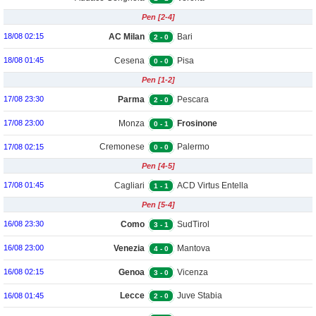
Pen [2-4]
AC Milan
Bari
18/08 02:15
2
-
0
Cesena
Pisa
18/08 01:45
0
-
0
Pen [1-2]
Parma
Pescara
17/08 23:30
2
-
0
Monza
Frosinone
17/08 23:00
0
-
1
Cremonese
Palermo
17/08 02:15
0
-
0
Pen [4-5]
Cagliari
ACD Virtus Entella
17/08 01:45
1
-
1
Pen [5-4]
Como
SudTirol
16/08 23:30
3
-
1
Venezia
Mantova
16/08 23:00
4
-
0
Genoa
Vicenza
16/08 02:15
3
-
0
Lecce
Juve Stabia
16/08 01:45
2
-
0