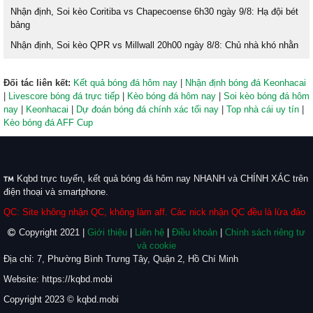
Nhận định, Soi kèo Coritiba vs Chapecoense 6h30 ngày 9/8: Hạ đội bét
bảng
Nhận định, Soi kèo QPR vs Millwall 20h00 ngày 8/8: Chủ nhà khó nhằn
Đối tác liên kết:
Kết quả bóng đá hôm nay
|
Nhận định bóng đá Keonhacai
|
Livescore bóng đá trực tiếp
|
Kèo bóng đá hôm nay
|
Soi kèo bóng đá hôm
nay
|
Keonhacai
|
Dự đoán bóng đá chính xác tối nay
|
Top nhà cái uy tín
|
Kèo bóng đá AFF Cup
Kqbd trực tuyến, kết quả bóng đá hôm nay NHANH và CHÍNH XÁC trên
điện thoại và smartphone.
QC: Site không nhận QC, không làm aff. Các nick nhận QC đều là lừa đảo
Copyright 2021 |
Giới thiệu
|
Liên hệ
|
Điều khoản
|
Chính sách riêng tư
và cookie
Địa chỉ: 7, Phường Bình Trưng Tây, Quận 2, Hồ Chí Minh
Website: https://kqbd.mobi
Copyright 2023 © kqbd.mobi