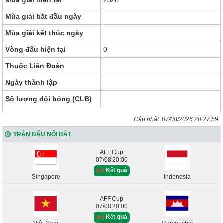
Mùa giải bắt đầu ngày
Mùa giải kết thúc ngày
Vòng đấu hiện tại
0
Thuộc Liên Đoàn
Ngày thành lập
Số lượng đội bóng (CLB)
Cập nhật:
07/08/2026 20:27:59
TRẬN ĐẤU NỔI BẬT
AFF Cup
07/08 20:00
Kết quả
Singapore
Indonesia
AFF Cup
07/08 20:00
Kết quả
Việt Nam
Campuchia