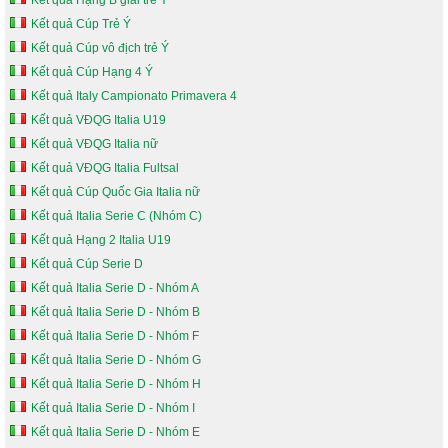
Kết quả Hạng B giải trẻ Y
Kết quả Cúp Trẻ Ý
Kết quả Cúp vô địch trẻ Ý
Kết quả Cúp Hạng 4 Ý
Kết quả Italy Campionato Primavera 4
Kết quả VĐQG Italia U19
Kết quả VĐQG Italia nữ
Kết quả VĐQG Italia Fultsal
Kết quả Cúp Quốc Gia Italia nữ
Kết quả Italia Serie C (Nhóm C)
Kết quả Hạng 2 Italia U19
Kết quả Cúp Serie D
Kết quả Italia Serie D - Nhóm A
Kết quả Italia Serie D - Nhóm B
Kết quả Italia Serie D - Nhóm F
Kết quả Italia Serie D - Nhóm G
Kết quả Italia Serie D - Nhóm H
Kết quả Italia Serie D - Nhóm I
Kết quả Italia Serie D - Nhóm E