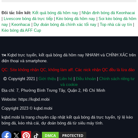
Đối tác liên kết:
Kết quả bóng đá hôm nay
|
Nhận định bóng đá Keonhacai
|
Livescore bóng đá trực tiếp
|
Kèo bóng đá hôm nay
|
Soi kèo bóng đá hôm
nay
|
Keonhacai
|
Dự đoán bóng đá chính xác tối nay
|
Top nhà cái uy tín
|
Kèo bóng đá AFF Cup
Kqbd trực tuyến, kết quả bóng đá hôm nay NHANH và CHÍNH XÁC trên
điện thoại và smartphone.
QC: Site không nhận QC, không làm aff. Các nick nhận QC đều là lừa đảo
Copyright 2021 |
Giới thiệu
|
Liên hệ
|
Điều khoản
|
Chính sách riêng tư
và cookie
Địa chỉ: 7, Phường Bình Trưng Tây, Quận 2, Hồ Chí Minh
Website: https://kqbd.mobi
Copyright 2023 © kqbd.mobi
kqbd.mobi là trang chuyên cập nhật kết quả bóng đá trực tuyến, tỷ lệ kèo
bóng đá, kèo nhà cái, dự đoán bóng đá từ siêu máy tính.