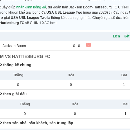
c đây giúp
nhận định bóng đá
, dự đoán trận Jackson Boom-Hattiesburg FC CHÍNH
 trong khuôn khổ giải bóng đá
USA USL League Two
(mùa giải 2026) thi đấu ngày 
 ở giải
USA USL League Two
là thống kê quan trọng nhất. Chuyên gia sẽ dựa trên
 Hattiesburg FC
sẽ CHÍNH XÁC hơn.
Lịch
Kết
Jackson Boom
0 - 0
M VS HATTIESBURG FC
C: thống kê chung
Thắng
Hòa
Bại
0
0
1
: theo giải đấu
Thắng
Hòa
Bại
0
0
1
: theo sân nhà, sân khách, sân trung lập