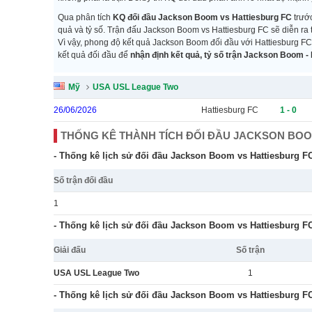
Qua phân tích
KQ đối đầu Jackson Boom vs Hattiesburg FC
trướ
quả và tỷ số. Trận đấu Jackson Boom vs Hattiesburg FC sẽ diễn ra
Vì vậy, phong độ kết quả Jackson Boom đối đầu với Hattiesburg FC
kết quả đối đầu để
nhận định kết quả, tỷ số trận Jackson Boom -
Mỹ
USA USL League Two
26/06/2026
Hattiesburg FC
1 - 0
THỐNG KÊ THÀNH TÍCH ĐỐI ĐẦU JACKSON BOO
- Thống kê lịch sử đối đầu Jackson Boom vs Hattiesburg F
Số trận đối đầu
1
- Thống kê lịch sử đối đầu Jackson Boom vs Hattiesburg FC
Giải đấu
Số trận
USA USL League Two
1
- Thống kê lịch sử đối đầu Jackson Boom vs Hattiesburg FC