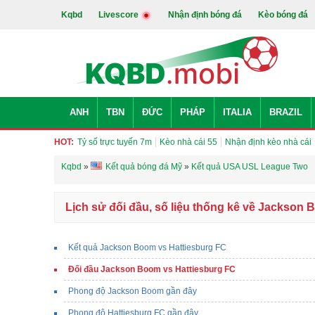
Kqbd
Livescore
Nhận định bóng đá
Kèo bóng đá
ANH
TBN
ĐỨC
PHÁP
ITALIA
BRAZIL
HOT:
Tỷ số trực tuyến 7m
Kèo nhà cái 55
Nhận định kèo nhà cái
Kqbd
»
Kết quả bóng đá Mỹ
»
Kết quả USA USL League Two
Lịch sử đối đầu, số liệu thống kê về Jackson 
Kết quả Jackson Boom vs Hattiesburg FC
Đối đầu Jackson Boom vs Hattiesburg FC
Phong độ Jackson Boom gần đây
Phong độ Hattiesburg FC gần đây