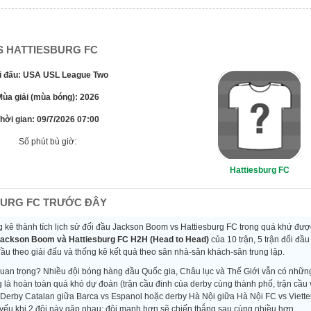
S HATTIESBURG FC
i đấu: USA USL League Two
ùa giải (mùa bóng): 2026
hời gian: 09/7/2026 07:00
Số phút bù giờ:
Hattiesburg FC
BURG FC TRƯỚC ĐÂY
 kê thành tích lịch sử đối đầu Jackson Boom vs Hattiesburg FC trong quá khứ đượ
ackson Boom và Hattiesburg FC H2H (Head to Head)
của 10 trận, 5 trận đối đầu
ầu theo giải đấu và thống kê kết quả theo sân nhà-sân khách-sân trung lập.
i quan trọng? Nhiều đội bóng hàng đầu Quốc gia, Châu lục và Thế Giới vẫn có nhữn
ng là hoàn toàn quá khó dự đoán (trận cầu đinh của derby cùng thành phố, trận cầu
, Derby Catalan giữa Barca vs Espanol hoặc derby Hà Nội giữa Hà Nội FC vs Viette
 yếu khi 2 đội này gặp nhau: đội mạnh hơn sẽ chiến thắng sau cùng nhiều hơn.