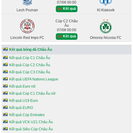
07/08 00:00
Kết quả
Lech Poznan
KI Klaksvik
Cúp C2 Châu
Âu
07/08 00:00
Kết quả
Lincoln Red Imps FC
Omonia Nicosia FC
Kết quả bóng đá Châu Âu
Kết quả Cúp C1 Châu Âu
Kết quả Cúp C2 Châu Âu
Kết quả Cúp C3 Châu Âu
Kết quả UEFA Nations League
Kết quả Euro nữ
Kết quả Cúp C1 Châu Âu nữ
Kết quả U19 Euro
Kết quả EURO
Kết quả Cúp Emirates
Kết quả VCK U21 Châu Âu
Kết quả Siêu Cúp Châu Âu