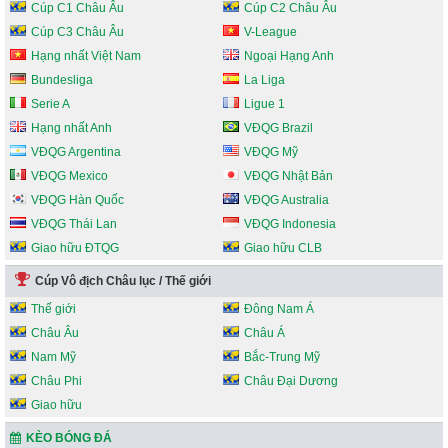
Cúp C1 Châu Âu
Cúp C2 Châu Âu
Cúp C3 Châu Âu
V-League
Hạng nhất Việt Nam
Ngoại Hạng Anh
Bundesliga
La Liga
Serie A
Ligue 1
Hạng nhất Anh
VĐQG Brazil
VĐQG Argentina
VĐQG Mỹ
VĐQG Mexico
VĐQG Nhật Bản
VĐQG Hàn Quốc
VĐQG Australia
VĐQG Thái Lan
VĐQG Indonesia
Giao hữu ĐTQG
Giao hữu CLB
Cúp Vô địch Châu lục / Thế giới
Thế giới
Đông Nam Á
Châu Âu
Châu Á
Nam Mỹ
Bắc-Trung Mỹ
Châu Phi
Châu Đại Dương
Giao hữu
KÈO BÓNG ĐÁ