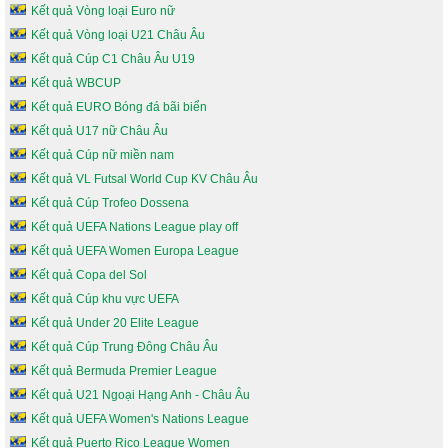
Kết quả Vòng loại Euro nữ
Kết quả Vòng loại U21 Châu Âu
Kết quả Cúp C1 Châu Âu U19
Kết quả WBCUP
Kết quả EURO Bóng đá bãi biển
Kết quả U17 nữ Châu Âu
Kết quả Cúp nữ miền nam
Kết quả VL Futsal World Cup KV Châu Âu
Kết quả Cúp Trofeo Dossena
Kết quả UEFA Nations League play off
Kết quả UEFA Women Europa League
Kết quả Copa del Sol
Kết quả Cúp khu vực UEFA
Kết quả Under 20 Elite League
Kết quả Cúp Trung Đông Châu Âu
Kết quả Bermuda Premier League
Kết quả U21 Ngoại Hạng Anh - Châu Âu
Kết quả UEFA Women's Nations League
Kết quả Puerto Rico League Women