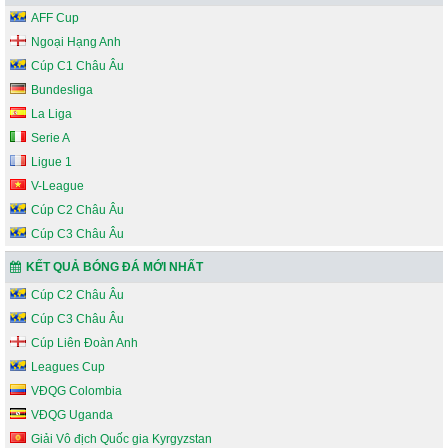
AFF Cup
Ngoại Hạng Anh
Cúp C1 Châu Âu
Bundesliga
La Liga
Serie A
Ligue 1
V-League
Cúp C2 Châu Âu
Cúp C3 Châu Âu
KẾT QUẢ BÓNG ĐÁ MỚI NHẤT
Cúp C2 Châu Âu
Cúp C3 Châu Âu
Cúp Liên Đoàn Anh
Leagues Cup
VĐQG Colombia
VĐQG Uganda
Giải Vô địch Quốc gia Kyrgyzstan