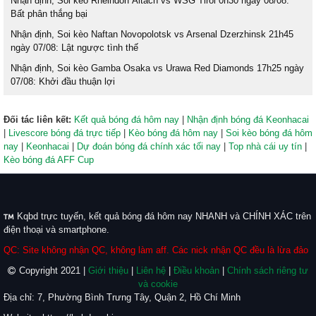
Nhận định, Soi kèo Rheindorf Altach vs WSG Tirol 0h30 ngày 08/08:
Bất phân thắng bại
Nhận định, Soi kèo Naftan Novopolotsk vs Arsenal Dzerzhinsk 21h45
ngày 07/08: Lật ngược tình thế
Nhận định, Soi kèo Gamba Osaka vs Urawa Red Diamonds 17h25 ngày
07/08: Khởi đầu thuận lợi
Đối tác liên kết:
Kết quả bóng đá hôm nay
|
Nhận định bóng đá Keonhacai
|
Livescore bóng đá trực tiếp
|
Kèo bóng đá hôm nay
|
Soi kèo bóng đá hôm
nay
|
Keonhacai
|
Dự đoán bóng đá chính xác tối nay
|
Top nhà cái uy tín
|
Kèo bóng đá AFF Cup
Kqbd trực tuyến, kết quả bóng đá hôm nay NHANH và CHÍNH XÁC trên
điện thoại và smartphone.
QC: Site không nhận QC, không làm aff. Các nick nhận QC đều là lừa đảo
Copyright 2021 |
Giới thiệu
|
Liên hệ
|
Điều khoản
|
Chính sách riêng tư
và cookie
Địa chỉ: 7, Phường Bình Trưng Tây, Quận 2, Hồ Chí Minh