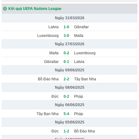
Kết quả UEFA Nations League
Ngày 31/03/2026
Latvia
1-0
Gibraltar
Luxembourg
3-0
Malta
Ngày 27/03/2026
Malta
0-2
Luxembourg
Gibraltar
0-1
Latvia
Ngày 09/06/2025
Bồ Đào Nha
2-2
Tây Ban Nha
Ngày 08/06/2025
Đức
0-2
Pháp
Ngày 06/06/2025
Tây Ban Nha
5-4
Pháp
Ngày 05/06/2025
Đức
1-2
Bồ Đào Nha