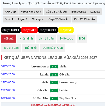
Tường thuật tỷ số KQ VĐQG Châu Âu và BĐKQ Cúp Châu Âu của các trận vòng tứ kế
AFF Cup
Ngoại Hạng Anh
Cúp C1 Châu Âu
Bundesliga
La Liga
Serie A
Ligue 1
V-League
Cúp C2 Châu Âu
Cúp C3 Châu Âu
CƯỢC 8XBET
CƯỢC AFF
CƯỢC 8XBET
CƯỢC VIP
Kết quả
Nhận định
Lịch thi đấu
Tỷ lệ cược
BXH
Top ghi bàn
Thống kê
Danh sách CLB
KẾT QUẢ UEFA NATIONS LEAGUE MÙA GIẢI 2026-2027
Luxembourg
Malta
31/03 23:00
3
-
0
Latvia
Gibraltar
31/03 23:00
1
-
0
Malta
Luxembourg
27/03 00:00
0
-
2
Gibraltar
Latvia
27/03 00:00
0
-
1
Bồ Đào Nha
Tây Ban Nha
09/06 02:00
2
-
2
90phút [2-2], 120phút [2-2]Pen [5-3]