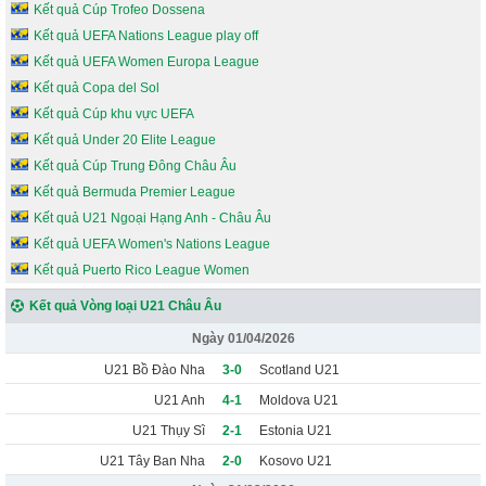
Kết quả Cúp Trofeo Dossena
Kết quả UEFA Nations League play off
Kết quả UEFA Women Europa League
Kết quả Copa del Sol
Kết quả Cúp khu vực UEFA
Kết quả Under 20 Elite League
Kết quả Cúp Trung Đông Châu Âu
Kết quả Bermuda Premier League
Kết quả U21 Ngoại Hạng Anh - Châu Âu
Kết quả UEFA Women's Nations League
Kết quả Puerto Rico League Women
Kết quả Vòng loại U21 Châu Âu
Ngày 01/04/2026
U21 Bồ Đào Nha
3-0
Scotland U21
U21 Anh
4-1
Moldova U21
U21 Thụy Sĩ
2-1
Estonia U21
U21 Tây Ban Nha
2-0
Kosovo U21