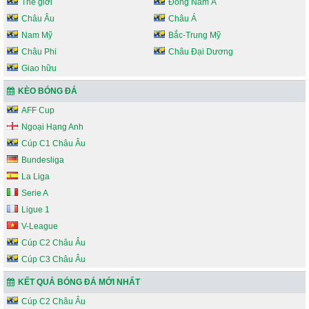
Thế giới
Đông Nam Á
Châu Âu
Châu Á
Nam Mỹ
Bắc-Trung Mỹ
Châu Phi
Châu Đại Dương
Giao hữu
KÈO BÓNG ĐÁ
AFF Cup
Ngoại Hạng Anh
Cúp C1 Châu Âu
Bundesliga
La Liga
Serie A
Ligue 1
V-League
Cúp C2 Châu Âu
Cúp C3 Châu Âu
KẾT QUẢ BÓNG ĐÁ MỚI NHẤT
Cúp C2 Châu Âu