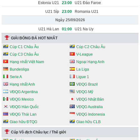
Estonia U21
23:00
U21 Đảo Faroe
U21 Síp
23:00
Romania U21
Ngày 25/09/2026
U21 Hà Lan
01:00
U21 Na Uy
GIẢI BÓNG ĐÁ HOT NHẤT
Cúp C1 Châu Âu
Cúp C2 Châu Âu
Cúp C3 Châu Âu
V-League
Hạng nhất Việt Nam
Ngoại Hạng Anh
Bundesliga
La Liga
Serie A
Ligue 1
Hạng nhất Anh
VĐQG Brazil
VĐQG Argentina
VĐQG Mỹ
VĐQG Mexico
VĐQG Nhật Bản
VĐQG Hàn Quốc
VĐQG Australia
VĐQG Thái Lan
VĐQG Indonesia
Giao hữu ĐTQG
Giao hữu CLB
Cúp Vô địch Châu lục / Thế giới