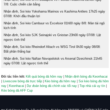
7/8: Cuộc chiến cân bằng
Nhận định, Soi kèo Yokohama Marinos vs Kashima Antlers 17h25 ngày
07/08: Khởi đầu thuận lợi
Nhận định, Soi kèo Cambuur vs Excelsior 01h00 ngày 8/8: Màn tái ngộ
kịch tính
Nhận định, Soi kèo SJK Seinajoki vs Gnistan 23h00 ngày 07/08: Lật
ngược tình thế
Nhận định, Soi kèo Rheindorf Altach vs WSG Tirol 0h30 ngày 08/08:
Bất phân thắng bại
Nhận định, Soi kèo Naftan Novopolotsk vs Arsenal Dzerzhinsk 21h45
ngày 07/08: Lật ngược tình thế
Đối tác liên kết:
Kết quả bóng đá hôm nay
|
Nhận định bóng đá Keonhacai
|
Livescore bóng đá trực tiếp
|
Kèo bóng đá hôm nay
|
Soi kèo bóng đá hôm
nay
|
Keonhacai
|
Dự đoán bóng đá chính xác tối nay
|
Top nhà cái uy tín
|
Kèo bóng đá AFF Cup