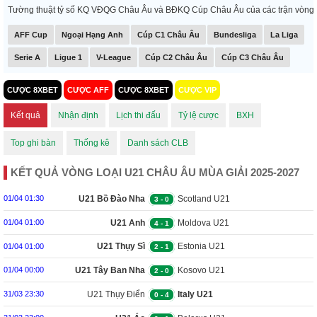
Tường thuật tỷ số KQ VĐQG Châu Âu và BĐKQ Cúp Châu Âu của các trận vòng tứ kế
AFF Cup
Ngoại Hạng Anh
Cúp C1 Châu Âu
Bundesliga
La Liga
Serie A
Ligue 1
V-League
Cúp C2 Châu Âu
Cúp C3 Châu Âu
CƯỢC 8XBET
CƯỢC AFF
CƯỢC 8XBET
CƯỢC VIP
Kết quả
Nhận định
Lịch thi đấu
Tỷ lệ cược
BXH
Top ghi bàn
Thống kê
Danh sách CLB
KẾT QUẢ VÒNG LOẠI U21 CHÂU ÂU MÙA GIẢI 2025-2027
U21 Bồ Đào Nha
Scotland U21
01/04 01:30
3
-
0
U21 Anh
Moldova U21
01/04 01:00
4
-
1
U21 Thụy Sĩ
Estonia U21
01/04 01:00
2
-
1
U21 Tây Ban Nha
Kosovo U21
01/04 00:00
2
-
0
U21 Thụy Điển
Italy U21
31/03 23:30
0
-
4