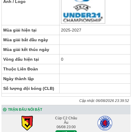
Ảnh / Logo
Mùa giải hiện tại
2025-2027
Mùa giải bắt đầu ngày
Mùa giải kết thúc ngày
Vòng đấu hiện tại
0
Thuộc Liên Đoàn
Ngày thành lập
Số lượng đội bóng (CLB)
Cập nhật:
06/08/2026 23:39:52
TRẬN ĐẤU NỔI BẬT
Cúp C2 Châu
Âu
06/08 23:00