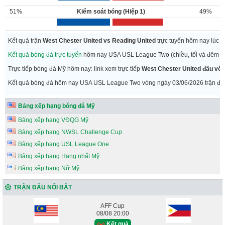
51%
Kiểm soát bóng (Hiệp 1)
49%
Kết quả trận
West Chester United vs Reading United
trực tuyến hôm nay lúc 
Kết quả bóng đá trực tuyến
hôm nay USA USL League Two (chiều, tối và đêm na
Trực tiếp bóng đá Mỹ hôm nay: link xem trực tiếp
West Chester United đấu với
Kết quả bóng đá hôm nay USA USL League Two vòng ngày 03/06/2026 trận đấu g
Bảng xếp hạng bóng đá Mỹ
Bảng xếp hạng VĐQG Mỹ
Bảng xếp hạng NWSL Challenge Cup
Bảng xếp hạng USL League One
Bảng xếp hạng Hạng nhất Mỹ
Bảng xếp hạng Nữ Mỹ
TRẬN ĐẤU NỔI BẬT
AFF Cup
08/08 20:00
Kết quả