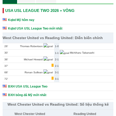
USA USL LEAGUE TWO 2026 » VÒNG
Kqbd Mỹ hôm nay
Kqbd USA USL League Two mới nhất
West Chester United vs Reading United: Diễn biến chính
26'
Thomas Robertson
1-0
30'
Michiharu Takanashi
1-1
36'
Michael Howard
2-1
37'
2-1
68'
Ronan Sullivan
3-1
72'
3-1
BXH USA USL League Two
BXH bóng đá Mỹ mới nhất
West Chester United vs Reading United: Số liệu thống kê
West Chester United
Reading United