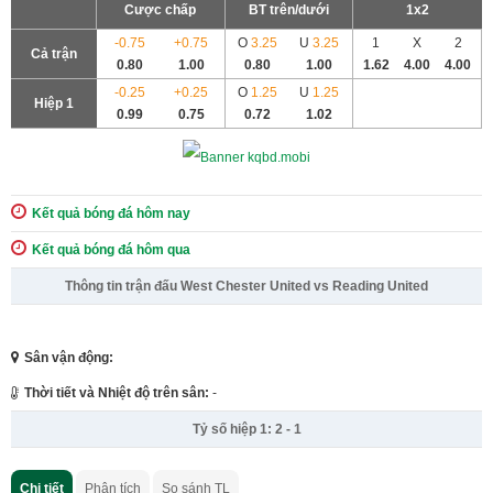
Cược chấp
BT trên/dưới
1x2
-
0.75
+
0.75
O
3.25
U
3.25
1
X
2
Cả trận
0.80
1.00
0.80
1.00
1.62
4.00
4.00
-
0.25
+
0.25
O
1.25
U
1.25
Hiệp 1
0.99
0.75
0.72
1.02
Kết quả bóng đá hôm nay
Kết quả bóng đá hôm qua
Thông tin trận đấu West Chester United vs Reading United
Sân vận động:
Thời tiết và Nhiệt độ trên sân:
-
Tỷ số hiệp 1:
2
-
1
Chi tiết
Phân tích
So sánh TL