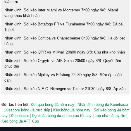
luân lưu
Nhận định, Soi kèo Inter Miami vs Monterrey 7h00 ngày 9/8: Miami
vang khúc khải hoàn
Nhận định, Soi kèo Botafogo FR vs Fluminense 7h00 ngày 9/8: Đả bại
Top 4
Nhận định, Soi kèo Coritiba vs Chapecoense 6h30 ngày 9/8: Hạ đội bét
bảng
Nhận định, Soi kèo QPR vs Millwall 20h00 ngày 8/8: Chủ nhà khó nhằn
Nhận định, Soi kèo Orgryte vs AIK Solna 20h00 ngày 8/8: Quyết tâm
phục thù
Nhận định, Soi kèo Mjallby vs Elfsborg 22h30 ngày 8/8: Sức ép ngàn
cân
Nhận định, Soi kèo N.E.C. Nijmegen vs Telstar 21h30 ngày 8/8: Áp đảo
Đối tác liên kết:
Kết quả bóng đá hôm nay
|
Nhận định bóng đá Keonhacai
|
Livescore bóng đá trực tiếp
|
Kèo bóng đá hôm nay
|
Soi kèo bóng đá hôm
nay
|
Keonhacai
|
Dự đoán bóng đá chính xác tối nay
|
Top nhà cái uy tín
|
Kèo bóng đá AFF Cup