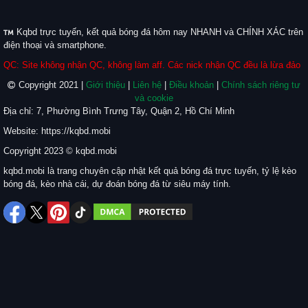
Kqbd trực tuyến, kết quả bóng đá hôm nay NHANH và CHÍNH XÁC trên
điện thoại và smartphone.
QC: Site không nhận QC, không làm aff. Các nick nhận QC đều là lừa đảo
Copyright 2021 |
Giới thiệu
|
Liên hệ
|
Điều khoản
|
Chính sách riêng tư
và cookie
Địa chỉ: 7, Phường Bình Trưng Tây, Quận 2, Hồ Chí Minh
Website: https://kqbd.mobi
Copyright 2023 © kqbd.mobi
kqbd.mobi là trang chuyên cập nhật kết quả bóng đá trực tuyến, tỷ lệ kèo
bóng đá, kèo nhà cái, dự đoán bóng đá từ siêu máy tính.