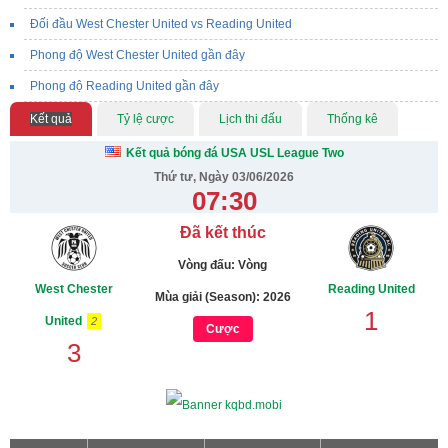
Đối đầu West Chester United vs Reading United
Phong độ West Chester United gần đây
Phong độ Reading United gần đây
Kết quả
Tỷ lệ cược
Lịch thi đấu
Thống kê
Kết quả bóng đá USA USL League Two
Thứ tư, Ngày 03/06/2026
07:30
Đã kết thúc
Vòng đấu: Vòng
West Chester
Reading United
Mùa giải (Season): 2026
1
United
2
Cược
3