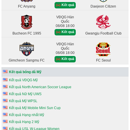
Kết quả
FC Anyang
Daejeon Citizen
VĐQG Hàn
Quốc
08/08 18:00
Kết quả
Bucheon FC 1995
Gwangju Football Club
VĐQG Hàn
Quốc
08/08 18:00
Kết quả
Gimcheon Sangmu FC
FC Seoul
Kết quả bóng đá Mỹ
Kết quả VĐQG Mỹ
Kết quả North American Soccer League
Kết quả Nữ Mỹ UWS
Kết quả Mỹ WPSL
Kết quả Mỹ Mobile Mini Sun Cup
Kết quả Hạng nhất Mỹ
Kết quả Hạng 2 Mỹ
Kết quả USL W-League Women