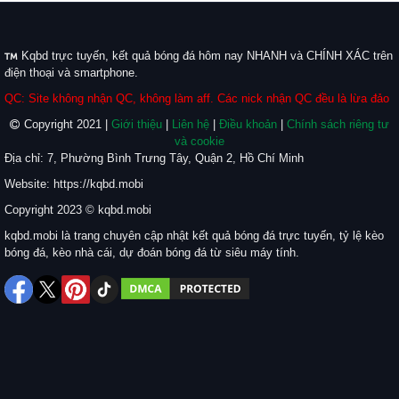
Kqbd trực tuyến, kết quả bóng đá hôm nay NHANH và CHÍNH XÁC trên
điện thoại và smartphone.
QC: Site không nhận QC, không làm aff. Các nick nhận QC đều là lừa đảo
Copyright 2021 |
Giới thiệu
|
Liên hệ
|
Điều khoản
|
Chính sách riêng tư
và cookie
Địa chỉ: 7, Phường Bình Trưng Tây, Quận 2, Hồ Chí Minh
Website: https://kqbd.mobi
Copyright 2023 © kqbd.mobi
kqbd.mobi là trang chuyên cập nhật kết quả bóng đá trực tuyến, tỷ lệ kèo
bóng đá, kèo nhà cái, dự đoán bóng đá từ siêu máy tính.