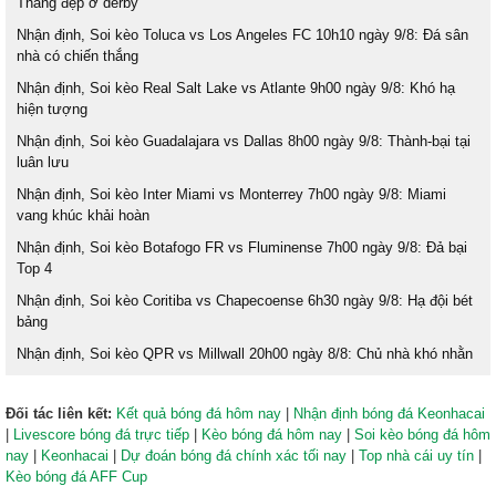
Thắng đẹp ở derby
Nhận định, Soi kèo Toluca vs Los Angeles FC 10h10 ngày 9/8: Đá sân
nhà có chiến thắng
Nhận định, Soi kèo Real Salt Lake vs Atlante 9h00 ngày 9/8: Khó hạ
hiện tượng
Nhận định, Soi kèo Guadalajara vs Dallas 8h00 ngày 9/8: Thành-bại tại
luân lưu
Nhận định, Soi kèo Inter Miami vs Monterrey 7h00 ngày 9/8: Miami
vang khúc khải hoàn
Nhận định, Soi kèo Botafogo FR vs Fluminense 7h00 ngày 9/8: Đả bại
Top 4
Nhận định, Soi kèo Coritiba vs Chapecoense 6h30 ngày 9/8: Hạ đội bét
bảng
Nhận định, Soi kèo QPR vs Millwall 20h00 ngày 8/8: Chủ nhà khó nhằn
Đối tác liên kết:
Kết quả bóng đá hôm nay
|
Nhận định bóng đá Keonhacai
|
Livescore bóng đá trực tiếp
|
Kèo bóng đá hôm nay
|
Soi kèo bóng đá hôm
nay
|
Keonhacai
|
Dự đoán bóng đá chính xác tối nay
|
Top nhà cái uy tín
|
Kèo bóng đá AFF Cup