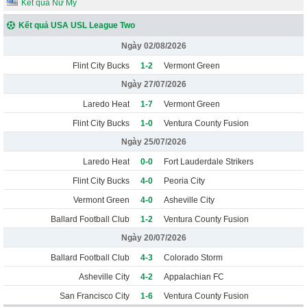
Kết quả Nữ Mỹ
Kết quả USA USL League Two
Ngày 02/08/2026
Flint City Bucks
1-2
Vermont Green
Ngày 27/07/2026
Laredo Heat
1-7
Vermont Green
Flint City Bucks
1-0
Ventura County Fusion
Ngày 25/07/2026
Laredo Heat
0-0
Fort Lauderdale Strikers
Flint City Bucks
4-0
Peoria City
Vermont Green
4-0
Asheville City
Ballard Football Club
1-2
Ventura County Fusion
Ngày 20/07/2026
Ballard Football Club
4-3
Colorado Storm
Asheville City
4-2
Appalachian FC
San Francisco City
1-6
Ventura County Fusion