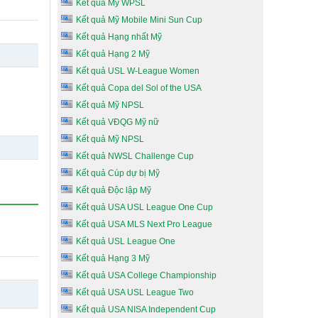
Kết quả Mỹ WPSL
Kết quả Mỹ Mobile Mini Sun Cup
Kết quả Hạng nhất Mỹ
Kết quả Hạng 2 Mỹ
Kết quả USL W-League Women
Kết quả Copa del Sol of the USA
Kết quả Mỹ NPSL
Kết quả VĐQG Mỹ nữ
Kết quả Mỹ NPSL
Kết quả NWSL Challenge Cup
Kết quả Cúp dự bị Mỹ
Kết quả Độc lập Mỹ
Kết quả USA USL League One Cup
Kết quả USA MLS Next Pro League
Kết quả USL League One
Kết quả Hạng 3 Mỹ
Kết quả USA College Championship
Kết quả USA USL League Two
Kết quả USA NISA Independent Cup