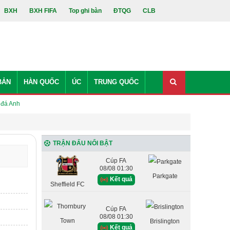
BXH
BXH FIFA
Top ghi bàn
ĐTQG
CLB
BẢN
HÀN QUỐC
ÚC
TRUNG QUỐC
 đá Anh
TRẬN ĐẤU NỔI BẬT
Cúp FA
08/08 01:30
Parkgate
Kết quả
Sheffield FC
Cúp FA
08/08 01:30
Brislington
Kết quả