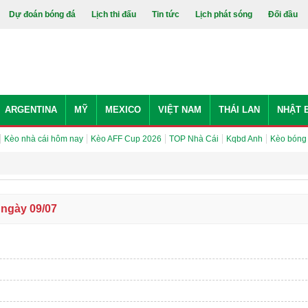
Dự đoán bóng đá
Lịch thi đấu
Tin tức
Lịch phát sóng
Đối đầu
ARGENTINA
MỸ
MEXICO
VIỆT NAM
THÁI LAN
NHẬT 
Kèo nhà cái hôm nay
Kèo AFF Cup 2026
TOP Nhà Cái
Kqbd Anh
Kèo bóng
 ngày 09/07