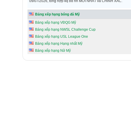
09/07/2026, tổng hợp kq bd hn MỚI NHẤT và CHÍNH XÁC.
Bảng xếp hạng bóng đá Mỹ
Bảng xếp hạng VĐQG Mỹ
Bảng xếp hạng NWSL Challenge Cup
Bảng xếp hạng USL League One
Bảng xếp hạng Hạng nhất Mỹ
Bảng xếp hạng Nữ Mỹ