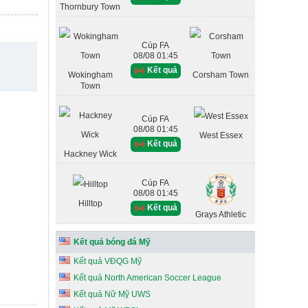
Thornbury Town
Cúp FA
08/08 01:45
Kết quả
Wokingham
Corsham Town
Town
Cúp FA
08/08 01:45
West Essex
Kết quả
Hackney Wick
Cúp FA
08/08 01:45
Hilltop
Kết quả
Grays Athletic
Kết quả bóng đá Mỹ
Kết quả VĐQG Mỹ
Kết quả North American Soccer League
Kết quả Nữ Mỹ UWS