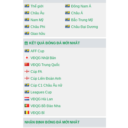
Thế giới
Đông Nam Á
Châu Âu
Châu Á
Nam Mỹ
Bắc-Trung Mỹ
Châu Phi
Châu Đại Dương
Giao hữu
KẾT QUẢ BÓNG ĐÁ MỚI NHẤT
AFF Cup
VĐQG Nhật Bản
VĐQG Trung Quốc
Cúp FA
Cúp Liên Đoàn Anh
Cúp C1 Châu Âu nữ
Leagues Cup
VĐQG Hà Lan
VĐQG Bồ Đào Nha
VĐQG Bỉ
NHẬN ĐỊNH BÓNG ĐÁ MỚI NHẤT