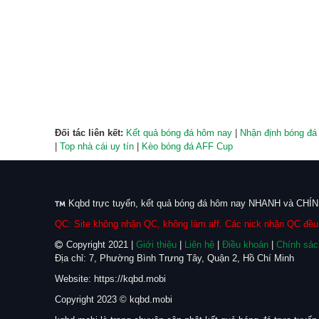
Đối tác liên kết:
Kết quả bóng đá hôm nay
|
Nhận định bóng đá
|
Top nhà cái uy tín
|
Kèo bóng đá AFF Cup
Kqbd trực tuyến, kết quả bóng đá hôm nay NHANH và CHÍNH
QC: Site không nhận QC, không làm aff. Các nick nhận QC đều 
Copyright 2021 |
Giới thiệu
|
Liên hệ
|
Điều khoản
|
Chính sác
Địa chỉ: 7, Phường Bình Trưng Tây, Quận 2, Hồ Chí Minh
Website: https://kqbd.mobi
Copyright 2023 © kqbd.mobi