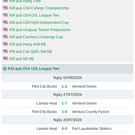
Kết quả Hạng 3 Mỹ
Kết quả USA College Championship
Kết quả USA USL League Two
Kết quả USA NISA Independent Cup
Kết quả Uruguay Torneo Preparacion
Kết quả Carolina Challenge Cup
Kết quả Hạng nhất Mỹ
Kết quả Cúp Quốc Gia Mỹ
Kết quả Nữ Mỹ
Kết quả USA USL League Two
Ngày 02/08/2026
Flint City Bucks
1-2
Vermont Green
Ngày 27/07/2026
Laredo Heat
1-7
Vermont Green
Flint City Bucks
1-0
Ventura County Fusion
Ngày 25/07/2026
Laredo Heat
0-0
Fort Lauderdale Strikers