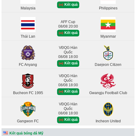
Kết quả
Malaysia
Philippines
AFF Cup
08/08 20:00
Kết quả
Thái Lan
Myanmar
VĐQG Hàn
Quốc
08/08 18:00
Kết quả
FC Anyang
Daejeon Citizen
VĐQG Hàn
Quốc
08/08 18:00
Kết quả
Bucheon FC 1995
Gwangju Football Club
VĐQG Hàn
Quốc
08/08 18:00
Kết quả
Gangwon FC
Incheon United
Kết quả bóng đá Mỹ