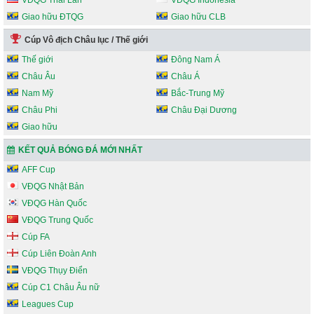
VĐQG Thái Lan
VĐQG Indonesia
Giao hữu ĐTQG
Giao hữu CLB
Cúp Vô địch Châu lục / Thế giới
Thế giới
Đông Nam Á
Châu Âu
Châu Á
Nam Mỹ
Bắc-Trung Mỹ
Châu Phi
Châu Đại Dương
Giao hữu
KẾT QUẢ BÓNG ĐÁ MỚI NHẤT
AFF Cup
VĐQG Nhật Bản
VĐQG Hàn Quốc
VĐQG Trung Quốc
Cúp FA
Cúp Liên Đoàn Anh
VĐQG Thụy Điển
Cúp C1 Châu Âu nữ
Leagues Cup