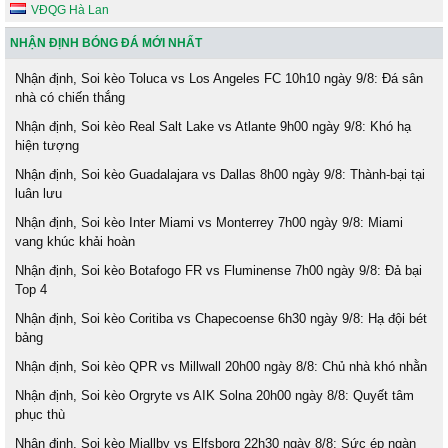
VĐQG Hà Lan
NHẬN ĐỊNH BÓNG ĐÁ MỚI NHẤT
Nhận định, Soi kèo Toluca vs Los Angeles FC 10h10 ngày 9/8: Đá sân
nhà có chiến thắng
Nhận định, Soi kèo Real Salt Lake vs Atlante 9h00 ngày 9/8: Khó hạ
hiện tượng
Nhận định, Soi kèo Guadalajara vs Dallas 8h00 ngày 9/8: Thành-bại tại
luân lưu
Nhận định, Soi kèo Inter Miami vs Monterrey 7h00 ngày 9/8: Miami
vang khúc khải hoàn
Nhận định, Soi kèo Botafogo FR vs Fluminense 7h00 ngày 9/8: Đả bại
Top 4
Nhận định, Soi kèo Coritiba vs Chapecoense 6h30 ngày 9/8: Hạ đội bét
bảng
Nhận định, Soi kèo QPR vs Millwall 20h00 ngày 8/8: Chủ nhà khó nhằn
Nhận định, Soi kèo Orgryte vs AIK Solna 20h00 ngày 8/8: Quyết tâm
phục thù
Nhận định, Soi kèo Mjallby vs Elfsborg 22h30 ngày 8/8: Sức ép ngàn