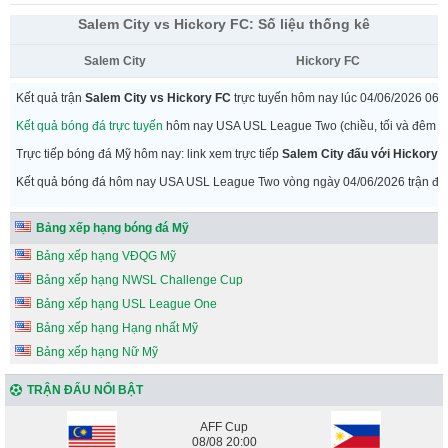
Salem City vs Hickory FC: Số liệu thống kê
Salem City
Hickory FC
Kết quả trận
Salem City vs Hickory FC
trực tuyến hôm nay lúc 04/06/2026 06
Kết quả bóng đá trực tuyến
hôm nay USA USL League Two (chiều, tối và đêm na
Trực tiếp bóng đá Mỹ hôm nay: link xem trực tiếp
Salem City đấu với Hickory 
Kết quả bóng đá hôm nay USA USL League Two vòng ngày 04/06/2026 trận đấu gi
Bảng xếp hạng bóng đá Mỹ
Bảng xếp hạng VĐQG Mỹ
Bảng xếp hạng NWSL Challenge Cup
Bảng xếp hạng USL League One
Bảng xếp hạng Hạng nhất Mỹ
Bảng xếp hạng Nữ Mỹ
TRẬN ĐẤU NỔI BẬT
AFF Cup
08/08 20:00