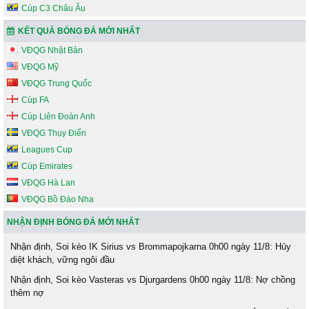
Cúp C3 Châu Âu
KẾT QUẢ BÓNG ĐÁ MỚI NHẤT
VĐQG Nhật Bản
VĐQG Mỹ
VĐQG Trung Quốc
Cúp FA
Cúp Liên Đoàn Anh
VĐQG Thụy Điển
Leagues Cup
Cúp Emirates
VĐQG Hà Lan
VĐQG Bồ Đào Nha
NHẬN ĐỊNH BÓNG ĐÁ MỚI NHẤT
Nhận định, Soi kèo IK Sirius vs Brommapojkarna 0h00 ngày 11/8: Hủy
diệt khách, vững ngôi đầu
Nhận định, Soi kèo Vasteras vs Djurgardens 0h00 ngày 11/8: Nợ chồng
thêm nợ