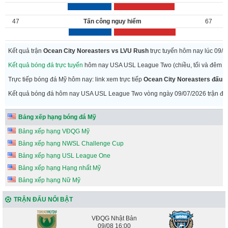
47
Tấn công nguy hiểm
67
Kết quả trận
Ocean City Noreasters vs LVU Rush
trực tuyến hôm nay lúc 09/
Kết quả bóng đá trực tuyến
hôm nay USA USL League Two (chiều, tối và đêm na
Trực tiếp bóng đá Mỹ hôm nay: link xem trực tiếp
Ocean City Noreasters đấu 
Kết quả bóng đá hôm nay USA USL League Two vòng ngày 09/07/2026 trận đấu g
Bảng xếp hạng bóng đá Mỹ
Bảng xếp hạng VĐQG Mỹ
Bảng xếp hạng NWSL Challenge Cup
Bảng xếp hạng USL League One
Bảng xếp hạng Hạng nhất Mỹ
Bảng xếp hạng Nữ Mỹ
TRẬN ĐẤU NỔI BẬT
VĐQG Nhật Bản
09/08 16:00