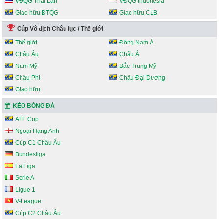
VĐQG Thái Lan
VĐQG Indonesia
Giao hữu ĐTQG
Giao hữu CLB
Cúp Vô địch Châu lục / Thế giới
Thế giới
Đông Nam Á
Châu Âu
Châu Á
Nam Mỹ
Bắc-Trung Mỹ
Châu Phi
Châu Đại Dương
Giao hữu
KÈO BÓNG ĐÁ
AFF Cup
Ngoại Hạng Anh
Cúp C1 Châu Âu
Bundesliga
La Liga
Serie A
Ligue 1
V-League
Cúp C2 Châu Âu