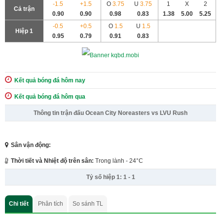
-
1.5
+
1.5
O
3.75
U
3.75
1
X
2
Cả trận
0.90
0.90
0.98
0.83
1.38
5.00
5.25
-
0.5
+
0.5
O
1.5
U
1.5
Hiệp 1
0.95
0.79
0.91
0.83
Kết quả bóng đá hôm nay
Kết quả bóng đá hôm qua
Thông tin trận đấu Ocean City Noreasters vs LVU Rush
Sân vận động:
Thời tiết và Nhiệt độ trên sân:
Trong lành - 24°C
Tỷ số hiệp 1:
1
-
1
Chi tiết
Phân tích
So sánh TL