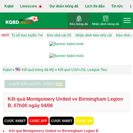
Kqbd
Livescore
Dự đoán bóng đá
Lịch thi đấu
Tin tức
L
Kèo bóng đá
Nhận định bóng đá
HOT:
Tỷ số trực tuyến 7m
Kèo nhà cái 55
Nhận định kèo nhà cái
Kèo nhà c
Kqbd
»
Kết quả bóng đá Mỹ
»
Kết quả USA USL League Two
»» NẠP ĐẦU x100% - 8XBET
Kết quả Montgomery United vs Birmingham Legion
B, 07h00 ngày 04/06
CƯỢC 8XBET
CƯỢC AFF
CƯỢC 8XBET
CƯỢC VIP
Kết quả Montgomery United vs Birmingham Legion B