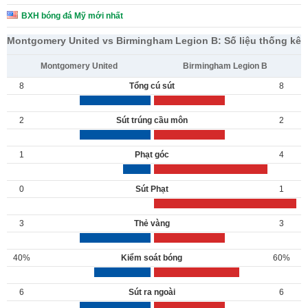
BXH bóng đá Mỹ mới nhất
Montgomery United vs Birmingham Legion B: Số liệu thống kê
Montgomery United
Birmingham Legion B
8
Tổng cú sút
8
2
Sút trúng cầu môn
2
1
Phạt góc
4
0
Sút Phạt
1
3
Thẻ vàng
3
40%
Kiểm soát bóng
60%
6
Sút ra ngoài
6