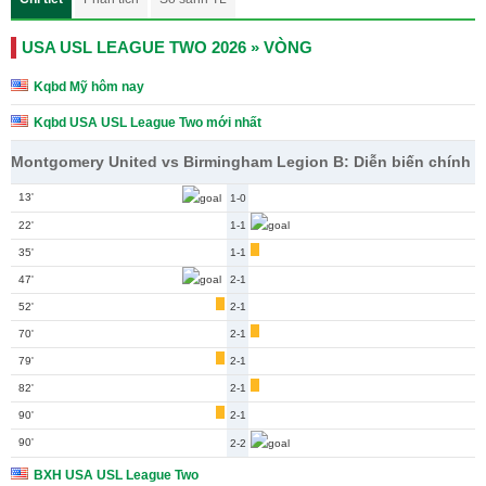
USA USL LEAGUE TWO 2026 » VÒNG
Kqbd Mỹ hôm nay
Kqbd USA USL League Two mới nhất
Montgomery United vs Birmingham Legion B: Diễn biến chính
13'
1-0
22'
1-1
35'
1-1
47'
2-1
52'
2-1
70'
2-1
79'
2-1
82'
2-1
90'
2-1
90'
2-2
BXH USA USL League Two