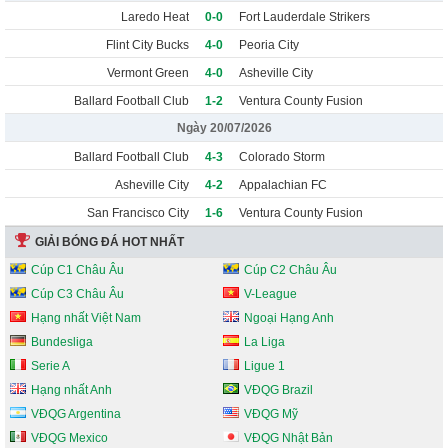
Laredo Heat
0-0
Fort Lauderdale Strikers
Flint City Bucks
4-0
Peoria City
Vermont Green
4-0
Asheville City
Ballard Football Club
1-2
Ventura County Fusion
Ngày 20/07/2026
Ballard Football Club
4-3
Colorado Storm
Asheville City
4-2
Appalachian FC
San Francisco City
1-6
Ventura County Fusion
GIẢI BÓNG ĐÁ HOT NHẤT
Cúp C1 Châu Âu
Cúp C2 Châu Âu
Cúp C3 Châu Âu
V-League
Hạng nhất Việt Nam
Ngoại Hạng Anh
Bundesliga
La Liga
Serie A
Ligue 1
Hạng nhất Anh
VĐQG Brazil
VĐQG Argentina
VĐQG Mỹ
VĐQG Mexico
VĐQG Nhật Bản