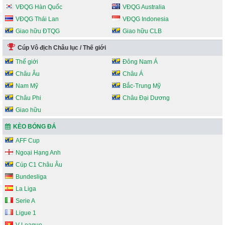
VĐQG Hàn Quốc
VĐQG Australia
VĐQG Thái Lan
VĐQG Indonesia
Giao hữu ĐTQG
Giao hữu CLB
Cúp Vô địch Châu lục / Thế giới
Thế giới
Đông Nam Á
Châu Âu
Châu Á
Nam Mỹ
Bắc-Trung Mỹ
Châu Phi
Châu Đại Dương
Giao hữu
KÈO BÓNG ĐÁ
AFF Cup
Ngoại Hạng Anh
Cúp C1 Châu Âu
Bundesliga
La Liga
Serie A
Ligue 1
V-League