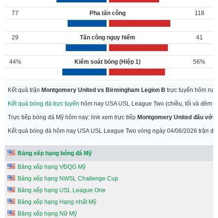
77
Pha tấn công
118
29
Tấn công nguy hiểm
41
44%
Kiểm soát bóng (Hiệp 1)
56%
Kết quả trận
Montgomery United vs Birmingham Legion B
trực tuyến hôm nay
Kết quả bóng đá trực tuyến
hôm nay USA USL League Two (chiều, tối và đêm na
Trực tiếp bóng đá Mỹ hôm nay: link xem trực tiếp
Montgomery United đấu với 
Kết quả bóng đá hôm nay USA USL League Two vòng ngày 04/06/2026 trận đấu g
Bảng xếp hạng bóng đá Mỹ
Bảng xếp hạng VĐQG Mỹ
Bảng xếp hạng NWSL Challenge Cup
Bảng xếp hạng USL League One
Bảng xếp hạng Hạng nhất Mỹ
Bảng xếp hạng Nữ Mỹ