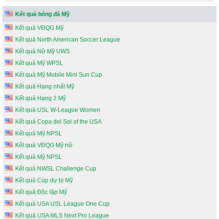
Kết quả bóng đá Mỹ
Kết quả VĐQG Mỹ
Kết quả North American Soccer League
Kết quả Nữ Mỹ UWS
Kết quả Mỹ WPSL
Kết quả Mỹ Mobile Mini Sun Cup
Kết quả Hạng nhất Mỹ
Kết quả Hạng 2 Mỹ
Kết quả USL W-League Women
Kết quả Copa del Sol of the USA
Kết quả Mỹ NPSL
Kết quả VĐQG Mỹ nữ
Kết quả Mỹ NPSL
Kết quả NWSL Challenge Cup
Kết quả Cúp dự bị Mỹ
Kết quả Độc lập Mỹ
Kết quả USA USL League One Cup
Kết quả USA MLS Next Pro League