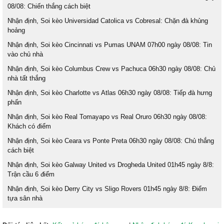
08/08: Chiến thắng cách biệt
Nhận định, Soi kèo Universidad Catolica vs Cobresal: Chặn đà khủng
hoảng
Nhận định, Soi kèo Cincinnati vs Pumas UNAM 07h00 ngày 08/08: Tin
vào chủ nhà
Nhận định, Soi kèo Columbus Crew vs Pachuca 06h30 ngày 08/08: Chủ
nhà tất thắng
Nhận định, Soi kèo Charlotte vs Atlas 06h30 ngày 08/08: Tiếp đà hưng
phấn
Nhận định, Soi kèo Real Tomayapo vs Real Oruro 06h30 ngày 08/08:
Khách có điểm
Nhận định, Soi kèo Ceara vs Ponte Preta 06h30 ngày 08/08: Chủ thắng
cách biệt
Nhận định, Soi kèo Galway United vs Drogheda United 01h45 ngày 8/8:
Trận cầu 6 điểm
Nhận định, Soi kèo Derry City vs Sligo Rovers 01h45 ngày 8/8: Điểm
tựa sân nhà