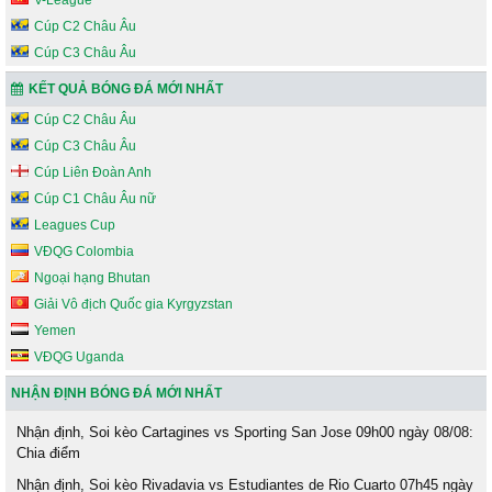
Cúp C2 Châu Âu
Cúp C3 Châu Âu
KẾT QUẢ BÓNG ĐÁ MỚI NHẤT
Cúp C2 Châu Âu
Cúp C3 Châu Âu
Cúp Liên Đoàn Anh
Cúp C1 Châu Âu nữ
Leagues Cup
VĐQG Colombia
Ngoại hạng Bhutan
Giải Vô địch Quốc gia Kyrgyzstan
Yemen
VĐQG Uganda
NHẬN ĐỊNH BÓNG ĐÁ MỚI NHẤT
Nhận định, Soi kèo Cartagines vs Sporting San Jose 09h00 ngày 08/08:
Chia điểm
Nhận định, Soi kèo Rivadavia vs Estudiantes de Rio Cuarto 07h45 ngày