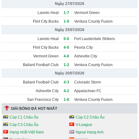
Ngày 27/07/2026
Laredo Heat
1-7
Vermont Green
Flint City Bucks
1-0
Ventura County Fusion
Ngày 25/07/2026
Laredo Heat
0-0
Fort Lauderdale Strikers
Flint City Bucks
4-0
Peoria City
Vermont Green
4-0
Asheville City
Ballard Football Club
1-2
Ventura County Fusion
Ngày 20/07/2026
Ballard Football Club
4-3
Colorado Storm
Asheville City
4-2
Appalachian FC
San Francisco City
1-6
Ventura County Fusion
GIẢI BÓNG ĐÁ HOT NHẤT
Cúp C1 Châu Âu
Cúp C2 Châu Âu
Cúp C3 Châu Âu
V-League
Hạng nhất Việt Nam
Ngoại Hạng Anh