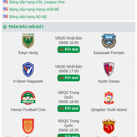
Bảng xếp hạng USL League One
Bảng xếp hạng Hạng nhất Mỹ
Bảng xếp hạng Nữ Mỹ
TRẬN ĐẤU NỔI BẬT
VĐQG Nhật Bản
09/08 16:00
Kết quả
Tokyo Verdy
Kawasaki Frontale
VĐQG Nhật Bản
09/08 17:00
Kết quả
V-Varen Nagasaki
Kyoto Sanga
VĐQG Trung
Quốc
09/08 18:00
Kết quả
Henan Football Club
Qingdao Youth Island
VĐQG Trung
Quốc
09/08 18:35
Kết quả