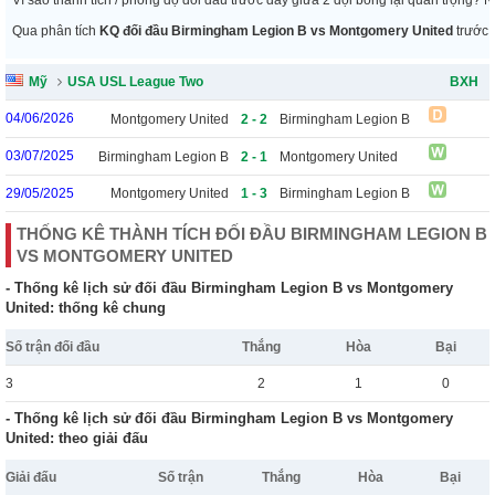
Vì sao thành tích / phong độ đối đầu trước đây giữa 2 đội bóng lại quan trọng?
Qua phân tích
KQ đối đầu Birmingham Legion B vs Montgomery United
trước 
Mỹ
USA USL League Two
BXH
04/06/2026
Montgomery United
2 - 2
Birmingham Legion B
03/07/2025
Birmingham Legion B
2 - 1
Montgomery United
29/05/2025
Montgomery United
1 - 3
Birmingham Legion B
THỐNG KÊ THÀNH TÍCH ĐỐI ĐẦU BIRMINGHAM LEGION B
VS MONTGOMERY UNITED
- Thống kê lịch sử đối đầu Birmingham Legion B vs Montgomery
United: thống kê chung
Số trận đối đầu
Thắng
Hòa
Bại
3
2
1
0
- Thống kê lịch sử đối đầu Birmingham Legion B vs Montgomery
United: theo giải đấu
Giải đấu
Số trận
Thắng
Hòa
Bại