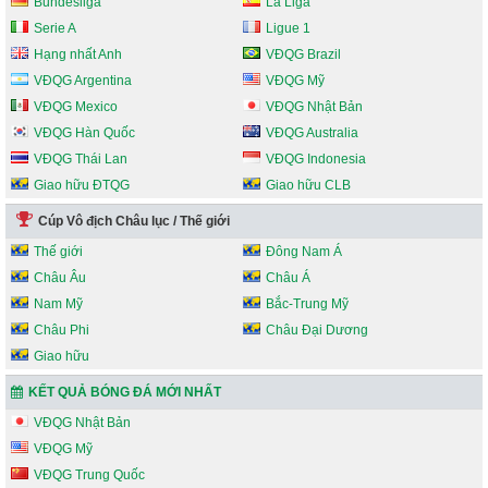
Bundesliga
La Liga
Serie A
Ligue 1
Hạng nhất Anh
VĐQG Brazil
VĐQG Argentina
VĐQG Mỹ
VĐQG Mexico
VĐQG Nhật Bản
VĐQG Hàn Quốc
VĐQG Australia
VĐQG Thái Lan
VĐQG Indonesia
Giao hữu ĐTQG
Giao hữu CLB
Cúp Vô địch Châu lục / Thế giới
Thế giới
Đông Nam Á
Châu Âu
Châu Á
Nam Mỹ
Bắc-Trung Mỹ
Châu Phi
Châu Đại Dương
Giao hữu
KẾT QUẢ BÓNG ĐÁ MỚI NHẤT
VĐQG Nhật Bản
VĐQG Mỹ
VĐQG Trung Quốc