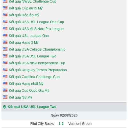
Kết quả NWSL Challenge Cup
Kết quả Cúp dự bị Mỹ
Kết quả Độc lập Mỹ
Kết quả USA USL League One Cup
Kết quả USA MLS Next Pro League
Kết quả USL League One
Kết quả Hạng 3 Mỹ
Kết quả USA College Championship
Kết quả USA USL League Two
Kết quả USA NISA Independent Cup
Kết quả Uruguay Torneo Preparacion
Kết quả Carolina Challenge Cup
Kết quả Hạng nhất Mỹ
Kết quả Cúp Quốc Gia Mỹ
Kết quả Nữ Mỹ
Kết quả USA USL League Two
Ngày 02/08/2026
Flint City Bucks
1-2
Vermont Green