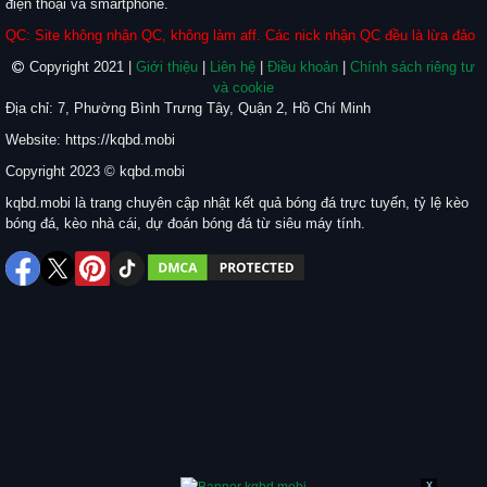
điện thoại và smartphone.
QC: Site không nhận QC, không làm aff. Các nick nhận QC đều là lừa đảo
Copyright 2021 |
Giới thiệu
|
Liên hệ
|
Điều khoản
|
Chính sách riêng tư
và cookie
Địa chỉ: 7, Phường Bình Trưng Tây, Quận 2, Hồ Chí Minh
Website: https://kqbd.mobi
Copyright 2023 © kqbd.mobi
kqbd.mobi là trang chuyên cập nhật kết quả bóng đá trực tuyến, tỷ lệ kèo
bóng đá, kèo nhà cái, dự đoán bóng đá từ siêu máy tính.
x