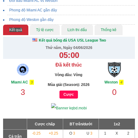
Đối đầu Miami AC vs Weston
Phong độ Miami AC gần đây
Phong độ Weston gần đây
Kết quả
Tỷ lệ cược
Lịch thi đấu
Thống kê
Kết quả bóng đá USA USL League Two
Thứ năm, Ngày 04/06/2026
05:00
Đã kết thúc
Vòng đấu: Vòng
Miami AC
Weston
3
4
Mùa giải (Season): 2026
3
0
Cược
Cược chấp
BT trên/dưới
1x2
-
0.25
+
0.25
O
3
U
3
1
X
2
Cả trận