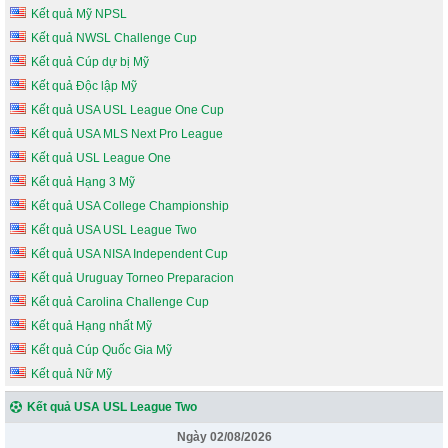
Kết quả Mỹ NPSL
Kết quả NWSL Challenge Cup
Kết quả Cúp dự bị Mỹ
Kết quả Độc lập Mỹ
Kết quả USA USL League One Cup
Kết quả USA MLS Next Pro League
Kết quả USL League One
Kết quả Hạng 3 Mỹ
Kết quả USA College Championship
Kết quả USA USL League Two
Kết quả USA NISA Independent Cup
Kết quả Uruguay Torneo Preparacion
Kết quả Carolina Challenge Cup
Kết quả Hạng nhất Mỹ
Kết quả Cúp Quốc Gia Mỹ
Kết quả Nữ Mỹ
Kết quả USA USL League Two
Ngày 02/08/2026