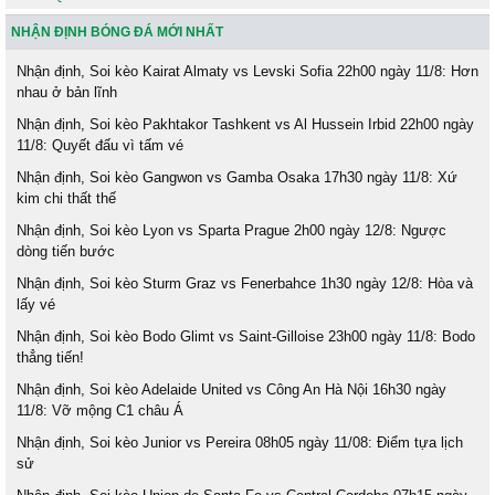
NHẬN ĐỊNH BÓNG ĐÁ MỚI NHẤT
Nhận định, Soi kèo Kairat Almaty vs Levski Sofia 22h00 ngày 11/8: Hơn
nhau ở bản lĩnh
Nhận định, Soi kèo Pakhtakor Tashkent vs Al Hussein Irbid 22h00 ngày
11/8: Quyết đấu vì tấm vé
Nhận định, Soi kèo Gangwon vs Gamba Osaka 17h30 ngày 11/8: Xứ
kim chi thất thế
Nhận định, Soi kèo Lyon vs Sparta Prague 2h00 ngày 12/8: Ngược
dòng tiến bước
Nhận định, Soi kèo Sturm Graz vs Fenerbahce 1h30 ngày 12/8: Hòa và
lấy vé
Nhận định, Soi kèo Bodo Glimt vs Saint-Gilloise 23h00 ngày 11/8: Bodo
thẳng tiến!
Nhận định, Soi kèo Adelaide United vs Công An Hà Nội 16h30 ngày
11/8: Vỡ mộng C1 châu Á
Nhận định, Soi kèo Junior vs Pereira 08h05 ngày 11/08: Điểm tựa lịch
sử