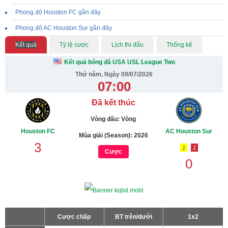
Phong độ Houston FC gần đây
Phong độ AC Houston Sur gần đây
Kết quả
Tỷ lệ cược
Lịch thi đấu
Thống kê
Kết quả bóng đá USA USL League Two
Thứ năm, Ngày 09/07/2026
07:00
Đã kết thúc
Vòng đấu: Vòng
Houston FC
AC Houston Sur
Mùa giải (Season): 2026
3
1
1
Cược
0
Cược chấp
BT trên/dưới
1x2