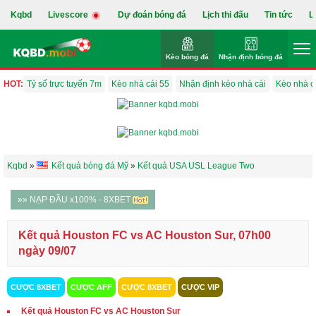
Kqbd
Livescore
Dự đoán bóng đá
Lịch thi đấu
Tin tức
L
Kèo bóng đá
Nhận định bóng đá
HOT:
Tỷ số trực tuyến 7m
Kèo nhà cái 55
Nhận định kèo nhà cái
Kèo nhà c
Kqbd
»
Kết quả bóng đá Mỹ
»
Kết quả USA USL League Two
»» NẠP ĐẦU x100% - 8XBET
Kết quả Houston FC vs AC Houston Sur, 07h00
ngày 09/07
CƯỢC 8XBET
CƯỢC AFF
CƯỢC 8XBET
CƯỢC VIP
Kết quả Houston FC vs AC Houston Sur