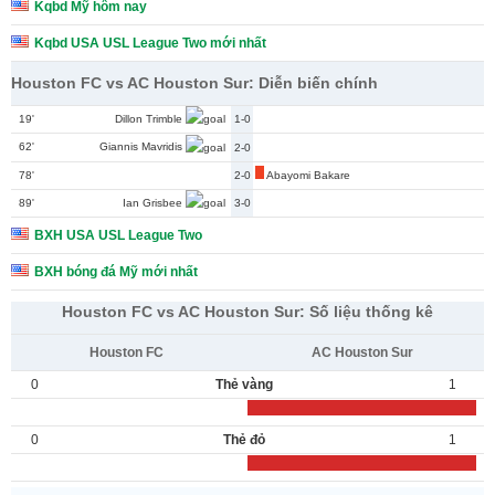
Kqbd Mỹ hôm nay
Kqbd USA USL League Two mới nhất
Houston FC vs AC Houston Sur: Diễn biến chính
19'
Dillon Trimble
1-0
62'
Giannis Mavridis
2-0
78'
2-0
Abayomi Bakare
89'
Ian Grisbee
3-0
BXH USA USL League Two
BXH bóng đá Mỹ mới nhất
Houston FC vs AC Houston Sur: Số liệu thống kê
Houston FC
AC Houston Sur
0
Thẻ vàng
1
0
Thẻ đỏ
1