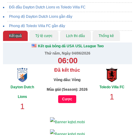
Đối đầu Dayton Dutch Lions vs Toledo Villa FC
Phong độ Dayton Dutch Lions gần đây
Phong độ Toledo Villa FC gần đây
Kết quả
Tỷ lệ cược
Lịch thi đấu
Thống kê
Kết quả bóng đá USA USL League Two
Thứ năm, Ngày 04/06/2026
06:00
Đã kết thúc
Vòng đấu: Vòng
Dayton Dutch
Toledo Villa FC
Mùa giải (Season): 2026
1
Lions
Cược
1