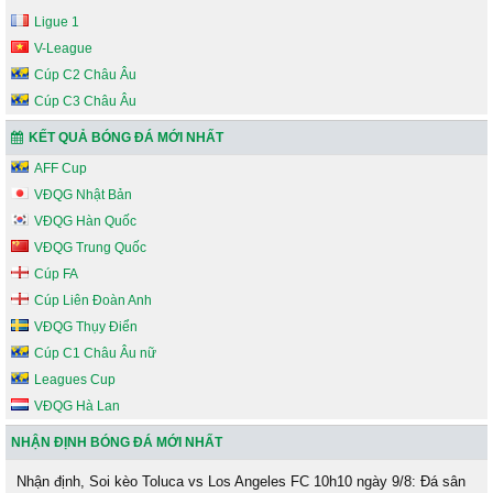
Ligue 1
V-League
Cúp C2 Châu Âu
Cúp C3 Châu Âu
KẾT QUẢ BÓNG ĐÁ MỚI NHẤT
AFF Cup
VĐQG Nhật Bản
VĐQG Hàn Quốc
VĐQG Trung Quốc
Cúp FA
Cúp Liên Đoàn Anh
VĐQG Thụy Điển
Cúp C1 Châu Âu nữ
Leagues Cup
VĐQG Hà Lan
NHẬN ĐỊNH BÓNG ĐÁ MỚI NHẤT
Nhận định, Soi kèo Toluca vs Los Angeles FC 10h10 ngày 9/8: Đá sân