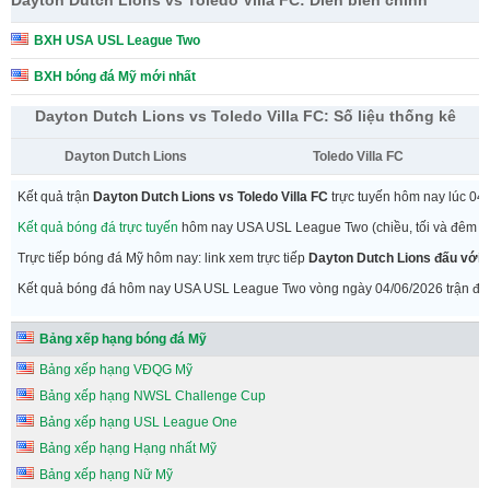
Dayton Dutch Lions vs Toledo Villa FC: Diễn biến chính
BXH USA USL League Two
BXH bóng đá Mỹ mới nhất
Dayton Dutch Lions vs Toledo Villa FC: Số liệu thống kê
Dayton Dutch Lions
Toledo Villa FC
Kết quả trận
Dayton Dutch Lions vs Toledo Villa FC
trực tuyến hôm nay lúc 04
Kết quả bóng đá trực tuyến
hôm nay USA USL League Two (chiều, tối và đêm na
Trực tiếp bóng đá Mỹ hôm nay: link xem trực tiếp
Dayton Dutch Lions đấu với T
Kết quả bóng đá hôm nay USA USL League Two vòng ngày 04/06/2026 trận đấu gi
Bảng xếp hạng bóng đá Mỹ
Bảng xếp hạng VĐQG Mỹ
Bảng xếp hạng NWSL Challenge Cup
Bảng xếp hạng USL League One
Bảng xếp hạng Hạng nhất Mỹ
Bảng xếp hạng Nữ Mỹ