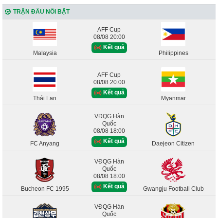
TRẬN ĐẤU NỔI BẬT
AFF Cup
08/08 20:00
Kết quả
Malaysia
Philippines
AFF Cup
08/08 20:00
Kết quả
Thái Lan
Myanmar
VĐQG Hàn
Quốc
08/08 18:00
Kết quả
FC Anyang
Daejeon Citizen
VĐQG Hàn
Quốc
08/08 18:00
Kết quả
Bucheon FC 1995
Gwangju Football Club
VĐQG Hàn
Quốc