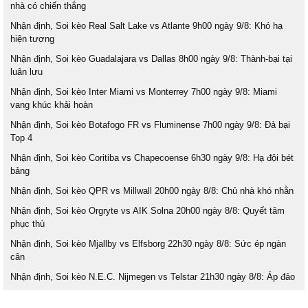
nhà có chiến thắng
Nhận định, Soi kèo Real Salt Lake vs Atlante 9h00 ngày 9/8: Khó hạ
hiện tượng
Nhận định, Soi kèo Guadalajara vs Dallas 8h00 ngày 9/8: Thành-bại tại
luân lưu
Nhận định, Soi kèo Inter Miami vs Monterrey 7h00 ngày 9/8: Miami
vang khúc khải hoàn
Nhận định, Soi kèo Botafogo FR vs Fluminense 7h00 ngày 9/8: Đả bại
Top 4
Nhận định, Soi kèo Coritiba vs Chapecoense 6h30 ngày 9/8: Hạ đội bét
bảng
Nhận định, Soi kèo QPR vs Millwall 20h00 ngày 8/8: Chủ nhà khó nhằn
Nhận định, Soi kèo Orgryte vs AIK Solna 20h00 ngày 8/8: Quyết tâm
phục thù
Nhận định, Soi kèo Mjallby vs Elfsborg 22h30 ngày 8/8: Sức ép ngàn
cân
Nhận định, Soi kèo N.E.C. Nijmegen vs Telstar 21h30 ngày 8/8: Áp đảo