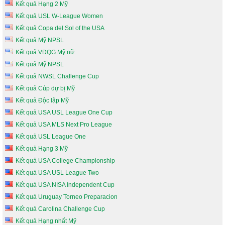
Kết quả Hạng 2 Mỹ
Kết quả USL W-League Women
Kết quả Copa del Sol of the USA
Kết quả Mỹ NPSL
Kết quả VĐQG Mỹ nữ
Kết quả Mỹ NPSL
Kết quả NWSL Challenge Cup
Kết quả Cúp dự bị Mỹ
Kết quả Độc lập Mỹ
Kết quả USA USL League One Cup
Kết quả USA MLS Next Pro League
Kết quả USL League One
Kết quả Hạng 3 Mỹ
Kết quả USA College Championship
Kết quả USA USL League Two
Kết quả USA NISA Independent Cup
Kết quả Uruguay Torneo Preparacion
Kết quả Carolina Challenge Cup
Kết quả Hạng nhất Mỹ