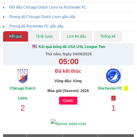
Đối đầu Chicago Dutch Lions vs Rochester FC
Phong độ Chicago Dutch Lions gần đây
Phong độ Rochester FC gần đây
Kết quả
Tỷ lệ cược
Lịch thi đấu
Thống kê
Kết quả bóng đá USA USL League Two
Thứ năm, Ngày 04/06/2026
05:00
Đã kết thúc
Vòng đấu: Vòng
Chicago Dutch
Rochester FC
1
Mùa giải (Season): 2026
Lions
1
Cược
2
1