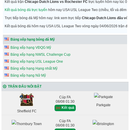
Kết quả trận
Chicago Dutch Lions vs Rochester FC
trực tuyến hôm nay lúc 0
Kết quả bóng đá trực tuyến
hôm nay USA USL League Two (chiều, tối và đêm na
Trực tiếp bóng đá Mỹ hôm nay: link xem trực tiếp
Chicago Dutch Lions đấu vớ
Kết quả bóng đá hôm nay USA USL League Two vòng ngày 04/06/2026 trận đấu g
Bảng xếp hạng bóng đá Mỹ
Bảng xếp hạng VĐQG Mỹ
Bảng xếp hạng NWSL Challenge Cup
Bảng xếp hạng USL League One
Bảng xếp hạng Hạng nhất Mỹ
Bảng xếp hạng Nữ Mỹ
TRẬN ĐẤU NỔI BẬT
Cúp FA
08/08 01:30
Parkgate
Kết quả
Sheffield FC
Cúp FA
08/08 01:30