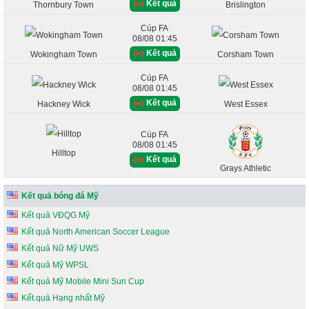
Kết quả
Thornbury Town
Brislington
Cúp FA
08/08 01:45
Kết quả
Wokingham Town
Corsham Town
Cúp FA
08/08 01:45
Kết quả
Hackney Wick
West Essex
Cúp FA
08/08 01:45
Hilltop
Kết quả
Grays Athletic
Kết quả bóng đá Mỹ
Kết quả VĐQG Mỹ
Kết quả North American Soccer League
Kết quả Nữ Mỹ UWS
Kết quả Mỹ WPSL
Kết quả Mỹ Mobile Mini Sun Cup
Kết quả Hạng nhất Mỹ