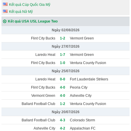
Kết quả Cúp Quốc Gia Mỹ
Kết quả Nữ Mỹ
Kết quả USA USL League Two
Ngày 02/08/2026
Flint City Bucks
1-2
Vermont Green
Ngày 27/07/2026
Laredo Heat
1-7
Vermont Green
Flint City Bucks
1-0
Ventura County Fusion
Ngày 25/07/2026
Laredo Heat
0-0
Fort Lauderdale Strikers
Flint City Bucks
4-0
Peoria City
Vermont Green
4-0
Asheville City
Ballard Football Club
1-2
Ventura County Fusion
Ngày 20/07/2026
Ballard Football Club
4-3
Colorado Storm
Asheville City
4-2
Appalachian FC